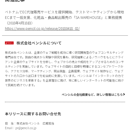
ベトナムでEC代理販売サービスを提供開始、テストマーケティングから現地
ECまで一括支援、化粧品・食品輸出販売の「SA WAREHOUSE」と業務提携
（2018年4月18日）
https://www.pencil.co.jp/release/20180418_02/
株式会社ペンシルについて
株式会社ペンシルは、企業のウェブ戦略を成功に導く研究開発型のウェブコンサルティング
専門会社です。独自の視点から実験や研究を重ね、研究結果によるノウハウをもとにクライ
アント企業のウェブサイトを分析し、ウェブからの売上や成約をアップさせるためのコンサ
ルティングを実施しています。ウェブサイトの目的と目標を明確にするコンセプトワークか
ら、アクセス分析、マーケティング、競合調査、企画提案、ウェブサイト制作など、ウェブ
サイトの入口から出口までを総合的に支援しています。ペンシルは「インターネットの力で
世界のビジネスを革新する」を企業理念に掲げ、常に新しいインターネットの可能性に向け
て挑戦を続けています。
ペンシルの会社概要など、詳しい情報はこちら
本リリースに関するお問い合せ先
担 当：株式会社ペンシル 広報担当
Email：
pr@pencil.co.jp