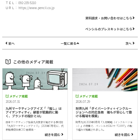
ＴＥＬ： 092-235-5210
ＵＲＬ：
https://www.pencil.co.jp
資料請求・お問い合わせはこちら
ペンシルのプレスキットはこちら
前へ
一覧に戻る
次へ
この他のメディア掲載
メディア掲載
メディア掲載
2026.07.31
2026.07.29
九州マーケティングアイズ「『推し』は
財界九州「ダイバーシティ＋インクルー
アイデンティティ。顧客が能動的に動
ジョンへの対応急務 誰もが安心して働
く、ブランドの設計とは」
ける職場を模索」
日本マーケティング協会九州支部が発行する季刊誌
財界九州 2026年8月号『人材戦略（インクルージョ
「九州マーケティングアイズ」 (2026年7月号)に、代
ン）』の特集で、ペンシルのD&Iや「CAMP」の取
表取締役社長CEO 倉橋美…
り組みが掲載されました。
続きを読む
続きを読む