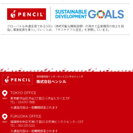
グローバルな共通言語であるSDGs（持続可能な開発目標）の視点で企業価値の向上を目
指し事業成長を果たしていくため、「サステナブル宣言」を表明しています。
TOKYO OFFICE
東京都渋谷区渋谷2丁目21−1
渋谷ヒカリエ33F
MAP
TEL：03-6747-7888
※通話内容は一定期間録音されます
FUKUOKA OFFICE
福岡市中央区天神1丁目10-20
天神ビジネスセンター15Ｆ
MAP
TEL：092-235-5210
※通話内容は一定期間録音されます