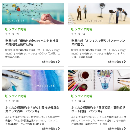
メディア掲載
メディア掲載
2026.06.09
2026.06.04
財界九州「業務外の社内イベントを社員
財界九州「オフィスで祭り パフォーマン
の自発的活動に転換」
スに磨き」
財界九州 2026年6月号『経営リポート（Key Manage
財界九州 2026年5月号『経営リポート（Key Manage
ment）』の特集で、ペンシルのD&Iや「CAMP」の
ment）』の特集で、ペンシルの社内イベント「ペ
取り組みが掲…
ン博」や独自の組織…
続きを読む
続きを読む
メディア掲載
メディア掲載
2026.05.18
2026.04.24
ふくおか経済Web「がん対策推進優良企
ふくおか経済Web「健康相談・薬剤師サ
業として表彰 ペンシル」
ポート開始 ペンシル」
ふくおか経済Webにて、株式会社ペンシルが厚生労
ふくおか経済Webにて、ペンシルが健康経営DXを目
働省の「がん対策推進企業アクション」において、
的としてスタートした、チャット活用による社員向
令和7年度の「がん対策推進優良企業…
け健康相談・薬剤師サポート「OT…
続きを読む
続きを読む