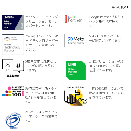
もっと見る
Yahoo!マーケティング
Google Partner プレミア
ソリューション セール
バッジ 取得代理店で
スパートナーです。
す。
AWSの「APN スタンダ
Meta ビジネスパートナ
ード テクノロジーパー
ーに認定されています。
トナー」に認定されて
います。
X広告認定代理店とし
LINEソリューションのS
て公式に認定を受けて
ales Partnerとして認定
います。
を受けています。
経済産業省「新・ダイ
「PRIDE指標」において
バーシティ経営企業10
最高評価のゴールドに認
0選」を受賞していま
定されています。
す。
ペンシルはプライバシ
ーマーク付与事業者で
す。