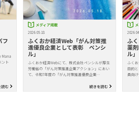
メディア掲載
メ
2026.05.18
2026.04
パフ
ふくおか経済Web「がん対策推
ふく
進優良企業として表彰 ペンシ
薬剤
ル」
ル」
Mana
ベント
ふくおか経済Webにて、株式会社ペンシルが厚生
ふくお
労働省の「がん対策推進企業アクション」におい
目的と
て、令和7年度の「がん対策推進優良企業…
員向け
を読む
続きを読む