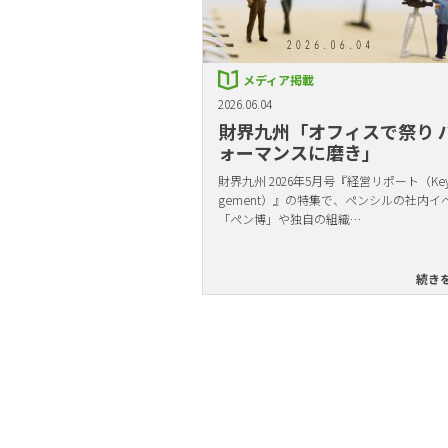
メディア掲載
2026.06.04
財界九州「オフィスで祭り 
ォーマンスに磨き」
財界九州 2026年5月号『経営リポート（Key 
gement）』の特集で、ペンシルの社内イ
「ペン博」や独自の組織…
続き