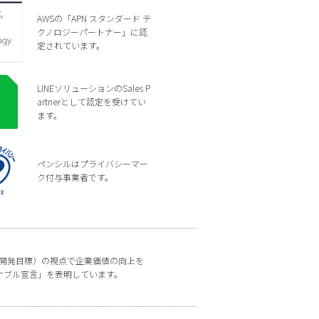
AWSの「APN スタンダード テ
クノロジーパートナー」に認
定されています。
LINEソリューションのSales P
artnerとして認定を受けてい
ます。
ペンシルはプライバシーマー
ク付与事業者です。
な開発目標）の視点で企業価値の向上を
ナブル宣言」を表明しています。