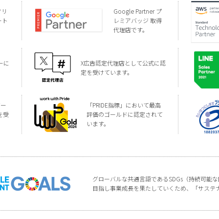
ソリ
Google Partner プ
ート
レミアバッジ 取得
代理店です。
ーに
X広告認定代理店として公式に認
定を受けています。
バー
「PRIDE指標」において最高
を受
評価のゴールドに認定されて
います。
グローバルな共通言語であるSDGs（持続可能
目指し事業成長を果たしていくため、「サステ