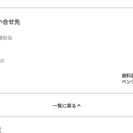
い合せ先
報担当
.jp
資料
ペン
一覧に戻る
載