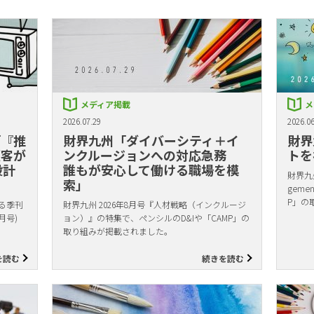
メディア掲載
メ
2026.07.29
2026.06
「『推
財界九州「ダイバーシティ＋イ
財界
顧客が
ンクルージョンへの対応急務
トを
設計
誰もが安心して働ける職場を模
財界九州
索」
gem
P」の
る季刊
財界九州 2026年8月号『人材戦略（インクルージ
月号)
ョン）』の特集で、ペンシルのD&Iや「CAMP」の
取り組みが掲載されました。
を読む
続きを読む