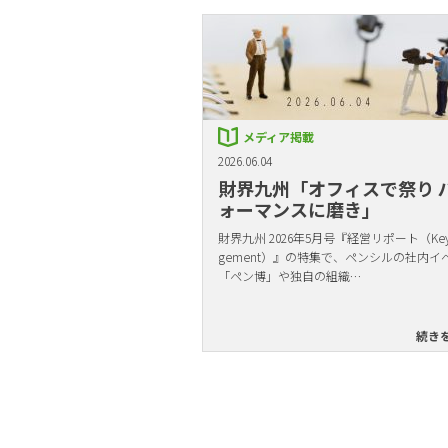
メディア掲載
2026.06.04
財界九州「オフィスで祭り 
ォーマンスに磨き」
財界九州 2026年5月号『経営リポート（Key 
gement）』の特集で、ペンシルの社内イ
「ペン博」や独自の組織…
続き