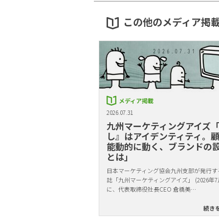
この他のメディア掲
メディア掲載
2026.07.31
九州マーケティングアイズ
し』はアイデンティティ。
能動的に動く、ブランドの
とは」
日本マーケティング協会九州支部が発行す
誌「九州マーケティングアイズ」 (2026年7
に、代表取締役社長CEO 倉橋美…
続き