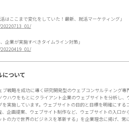
公式note「就活はここまで変化をしていた！最新、就活マーケティング」
a/20220713_01/
式note「今、企業が実施すべきタイムライン対策」
a/20220419_01/
ルについて
ェブ戦略を成功に導く研究開発型のウェブコンサルティング専
ノウハウをもとにクライアント企業のウェブサイトを分析し、
グを実施しています。ウェブサイトの目的と目標を明確にする
査、企画提案、ウェブサイト制作など、ウェブサイトの入口か
ットの力で世界のビジネスを革新する」を企業理念に掲げ、常