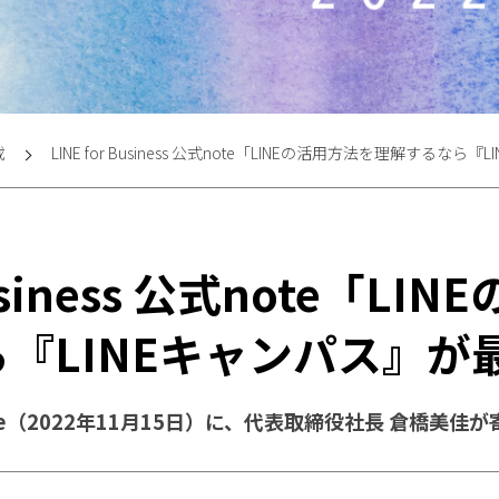
載
LINE for Business 公式note「LINEの活用方法を理解するな
Business 公式note「L
『LINEキャンパス』が
 公式note（2022年11月15日）に、代表取締役社長 倉橋美