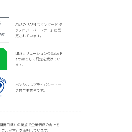
AWSの「APN スタンダード テ
クノロジーパートナー」に認
定されています。
LINEソリューションのSales P
artnerとして認定を受けてい
ます。
ペンシルはプライバシーマー
ク付与事業者です。
な開発目標）の視点で企業価値の向上を
ナブル宣言」を表明しています。