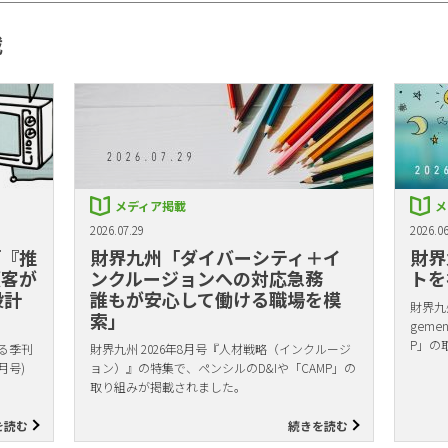
載
メディア掲載
メ
2026.07.29
2026.06
「『推
財界九州「ダイバーシティ＋イ
財界
顧客が
ンクルージョンへの対応急務
トを
設計
誰もが安心して働ける職場を模
財界九州
索」
gem
P」の
る季刊
財界九州 2026年8月号『人材戦略（インクルージ
月号)
ョン）』の特集で、ペンシルのD&Iや「CAMP」の
取り組みが掲載されました。
を読む
続きを読む