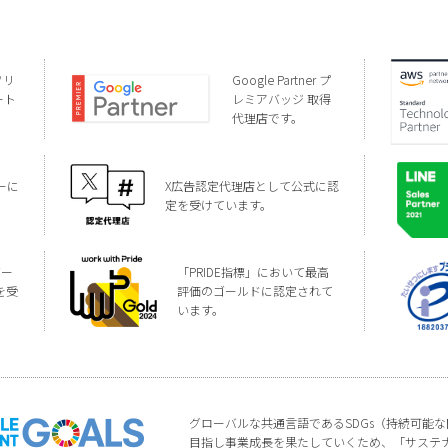
ソリ
Google Partner プ
ート
レミアバッジ 取得
代理店です。
ーに
X広告認定代理店として公式に認
定を受けています。
バー
「PRIDE指標」において最高
を受
評価のゴールドに認定されて
います。
グローバルな共通言語であるSDGs（持続可能
目指し事業成長を果たしていくため、「サステ