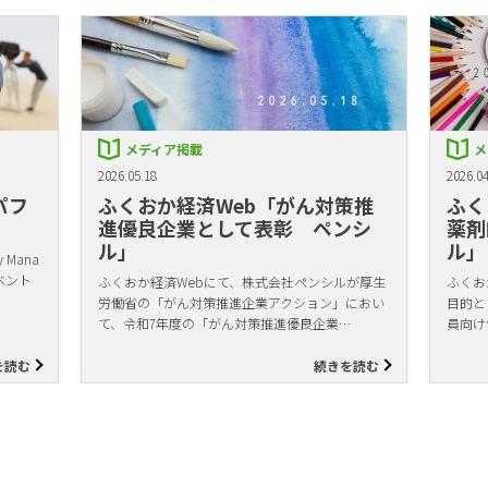
メディア掲載
メ
2026.05.18
2026.04
パフ
ふくおか経済Web「がん対策推
ふく
進優良企業として表彰 ペンシ
薬剤
ル」
ル」
Mana
ベント
ふくおか経済Webにて、株式会社ペンシルが厚生
ふくお
労働省の「がん対策推進企業アクション」におい
目的と
て、令和7年度の「がん対策推進優良企業…
員向け
を読む
続きを読む