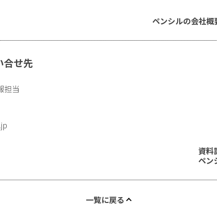
ペンシルの会社概
い合せ先
報担当
.jp
資料
ペン
一覧に戻る