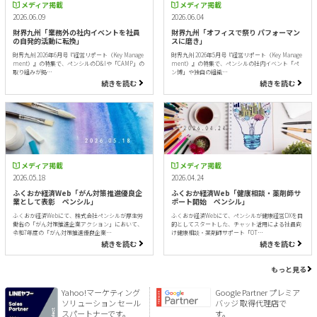
メディア掲載
メディア掲載
2026.06.09
2026.06.04
財界九州「業務外の社内イベントを社員
財界九州「オフィスで祭り パフォーマン
の自発的活動に転換」
スに磨き」
財界九州 2026年6月号『経営リポート（Key Manage
財界九州 2026年5月号『経営リポート（Key Manage
ment）』の特集で、ペンシルのD&Iや「CAMP」の
ment）』の特集で、ペンシルの社内イベント「ペ
取り組みが掲…
ン博」や独自の組織…
続きを読む
続きを読む
メディア掲載
メディア掲載
2026.05.18
2026.04.24
ふくおか経済Web「がん対策推進優良企
ふくおか経済Web「健康相談・薬剤師サ
業として表彰 ペンシル」
ポート開始 ペンシル」
ふくおか経済Webにて、株式会社ペンシルが厚生労
ふくおか経済Webにて、ペンシルが健康経営DXを目
働省の「がん対策推進企業アクション」において、
的としてスタートした、チャット活用による社員向
令和7年度の「がん対策推進優良企業…
け健康相談・薬剤師サポート「OT…
続きを読む
続きを読む
もっと見る
Yahoo!マーケティング
Google Partner プレミア
ソリューション セール
バッジ 取得代理店で
スパートナーです。
す。