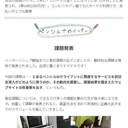
日本の商品がけっこう多い！レシートが宝くじになっている（2ヶ月ごとに発
表され、1等は約1000万元）。コンビニやパン屋でもICカードが利用でき、支
払いがとても簡単
課題発表
インターンシップ開始までに事前課題が出ていましたが、最終的な課題は現
地で発表されました。台湾に着くまでドキドキです！
今回の課題は・・
とあるペンシルのクライアントに関連するサービスを訪日
台湾人がどのように使うのか、その動向を調査し、調査結果を踏まえたウェ
ブサイトの改善策を出す
、というもの。
事前課題については、できるだけ多くの情報を集めた方が後々楽になりま
す。到着して課題が発表されると、調査方法を決めて具体的に企画を出すま
でのスケジュールを組んでいきました。