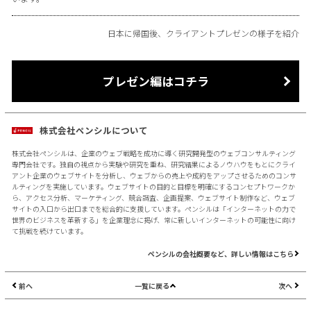
日本に帰国後、クライアントプレゼンの様子を紹介
プレゼン編はコチラ
株式会社ペンシルについて
株式会社ペンシルは、企業のウェブ戦略を成功に導く研究開発型のウェブコンサルティング
専門会社です。独自の視点から実験や研究を重ね、研究結果によるノウハウをもとにクライ
アント企業のウェブサイトを分析し、ウェブからの売上や成約をアップさせるためのコンサ
ルティングを実施しています。ウェブサイトの目的と目標を明確にするコンセプトワークか
ら、アクセス分析、マーケティング、競合調査、企画提案、ウェブサイト制作など、ウェブ
サイトの入口から出口までを総合的に支援しています。ペンシルは「インターネットの力で
世界のビジネスを革新する」を企業理念に掲げ、常に新しいインターネットの可能性に向け
て挑戦を続けています。
ペンシルの会社概要など、詳しい情報はこちら
前へ
一覧に戻る
次へ