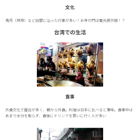
文化
鬼月（拜拜）など旧暦に沿った行事が多い！お寺の門は電光掲示版！？
台湾での生活
食事
外食文化で屋台が多く、朝から外食。料理は日本に比べると薄味。食事中は
あまり水分を取らず、食後にドリンクを買いに行く人が多い