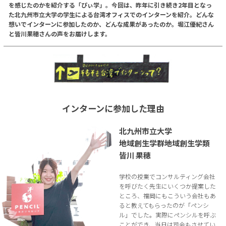
を感じたのかを紹介する「ぴぃ学」。今回は、昨年に引き続き2年目となっ
た北九州市立大学の学生による台湾オフィスでのインターンを紹介。どんな
想いでインターンに参加したのか、どんな成果があったのか。堀江優紀さん
と皆川果穂さんの声をお届けします。
インターンに参加した理由
北九州市立大学
地域創生学群地域創生学類
皆川 果穂
学校の授業でコンサルティング会社
を呼びたく先生にいくつか提案した
ところ、福岡にもこういう会社もあ
ると教えてもらったのが「ペンシ
ル」でした。実際にペンシルを呼ぶ
ことができ、当日は司会もさせてい