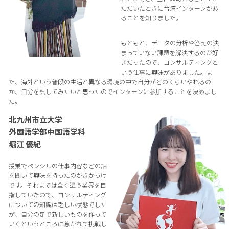
ただいたときに台湾インターンがあ
ることを知りました。
もともと、データの分析や答えの決
まっていない課題を解決するのが好
きだったので、コンサルティングと
いう仕事に興味がありました。ま
た、海外という普段の生活と異なる環境の中で自分がどのくらいやれるの
か、自分を試してみたいと思ったのでインターンに参加することを決めまし
た。
北九州市立大学
外国語学部中国語学科
堀江 優紀
授業でペンシルの仕事内容などの話
を聞いて興味を持ったのがきかっけ
です。それまでは全く違う業界を目
指していたので、コンサルティング
についての知識は乏しい状態でした
が、自分の足で新しいものを作って
いくというところに惹かれて挑戦し