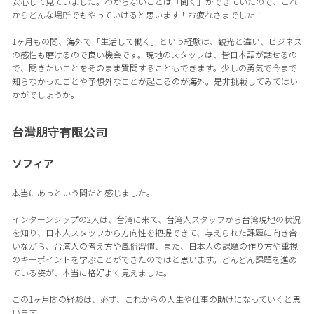
安心して見ていました。わからないことは「聞く」ができていたので、これ
からどんな場所でもやっていけると思います！お疲れさまでした！
1ヶ月もの間、海外で「生活して働く」という経験は、観光と違い、ビジネス
の感性も磨けるので良い機会です。現地のスタッフは、皆日本語が話せるの
で、聞きたいことをそのまま質問することもできます。少しの勇気で今まで
知らなかったことや予想外なことが起こるのが海外。是非挑戦してみてはい
かがでしょうか。
台灣朋守有限公司
ソフィア
本当にあっという間だと感じました。
インターンシップの2人は、台湾に来て、台湾人スタッフから台湾現地の状況
を知り、日本人スタッフから方向性を把握できて、与えられた課題に向き合
いながら、台湾人の考え方や風俗習慣、また、日本人の課題の作り方や重視
のキーポイントを学ぶことができたのではと思います。どんどん課題を進め
ている姿が、本当に格好よく見えました。
この1ヶ月間の経験は、必ず、これからの人生や仕事の助けになっていくと思
います。