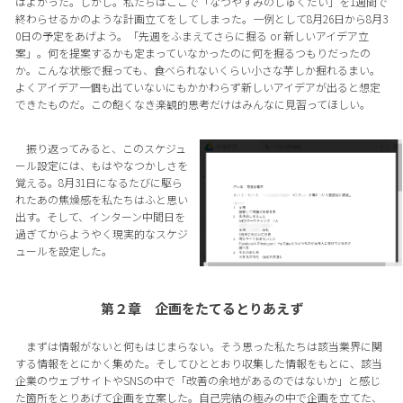
はよかった。しかし。私たちはここで「なつやすみのしゅくだい」を1週間で
終わらせるかのような計画立てをしてしまった。一例として8月26日から8月3
0日の予定をあげよう。「先週をふまえてさらに掘る or 新しいアイデア立
案」。何を提案するかも定まっていなかったのに何を掘るつもりだったの
か。こんな状態で掘っても、食べられないくらい小さな芋しか掘れるまい。
よくアイデア一個も出ていないにもかかわらず新しいアイデアが出ると想定
できたものだ。この飽くなき楽観的思考だけはみんなに見習ってほしい。
振り返ってみると、このスケジュ
ール設定には、もはやなつかしさを
覚える。8月31日になるたびに駆ら
れたあの焦燥感を私たちはふと思い
出す。そして、インターン中間日を
過ぎてからようやく現実的なスケジ
ュールを設定した。
第２章 企画をたてるとりあえず
まずは情報がないと何もはじまらない。そう思った私たちは該当業界に関
する情報をとにかく集めた。そしてひととおり収集した情報をもとに、該当
企業のウェブサイトやSNSの中で「改善の余地があるのではないか」と感じ
た箇所をとりあげて企画を立案した。自己完結の極みの中で企画を立てた、