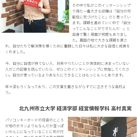
その中で私がこのインターンシップ
で得た一番大きな収穫は「自分の可
能性に気づけたこと」だと思ってい
ます。課題を進めていく中で「自分
ってこんなことができたんだ…」と
自身で驚く場面が何度もありまし
た。異国の地で大きな課題を渡さ
れ、自分たちで解決策を導くために奮闘した日々は私に大きな自信と成長を
くれました。
今、自分に自信が持てない人、将来やりたいことが具体的に決まっていない
人がこの記事を読んでいたら、ぜひこのインターンシップに参加してくださ
い。自分が思っているよりあなたにできることはもっともっとあります。
年々涙もろくなっており、この文章を書きながらすでに泣きそうな高村よ
り。
北九州市立大学 経済学部 経営情報学科 高村真実
パソコンキーボードの母音のところ
が他のボタンよりもなんだか湿っぽ
いかんじになっていることに気が付