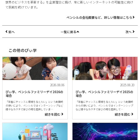
世界のビジネスを革新する」を企業理念に掲げ、常に新しいインターネットの可能性に向け
て挑戦を続けています。
ペンシルの会社概要など、詳しい情報はこちら
前へ
一覧に戻る
次へ
この他のぴぃ学
2026.08.06
2025.08.20
ぴぃ学、ペンシルファミリーデイ2026の
ぴぃ学、ペンシルファミリーデイ2025の
場合
場合
「若者にチャンスと環境を与えたい」という創業時
「若者にチャンスと環境を与えたい」という創業時
の想いにより、ペンシルではインターンシップなど
からの想いにより、ペンシルではインターンシップ
様々なカタチで学びの場を提供していま…
など様々なカタチで学びの場を提供して…
続きを読む
続きを読む