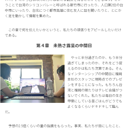
うことで台湾のシリコンバレーと呼ばれる新竹市に行ったり、人口第2位の台
中市にいったり、台北につぐ都市高雄に住む友人に話を聞いたりと、とにか
く足を動かして情報を集めた。
この章で何を伝えたいかというと、私たちの頑張りをアピールしたいだけ
である。
第４章 未熟さ露呈の中間日
やっと半分過ぎたのか、もう半分
過ぎてしまったのか、それをどう捉
えるのかは私たち次第である。そん
なインターンシップの中間日に福岡
本社のスタッフに現時点でのプレゼ
ンをすることになった。もちろん台
湾と福岡の隔たりはテレビ会議がつ
ないでくれた。私たちは毎日の生き
甲斐にしている昼ごはんがどうでも
よくなるくらいドキドキして臨ん
だ。
予想の2.5倍くらいの量の指摘をもらった。事実、私たちが目にしたこと、