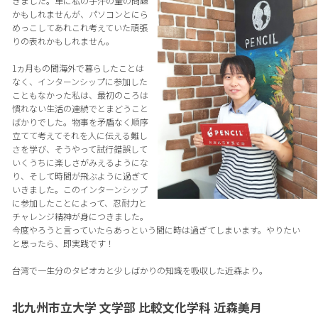
きました。単に私の手汗の量の問題
かもしれませんが、パソコンとにら
めっこしてあれこれ考えていた頑張
りの表れかもしれません。
1ヵ月もの間海外で暮らしたことは
なく、インターンシップに参加した
こともなかった私は、最初のころは
慣れない生活の連続でとまどうこと
ばかりでした。物事を矛盾なく順序
立てて考えてそれを人に伝える難し
さを学び、そうやって試行錯誤して
いくうちに楽しさがみえるようにな
り、そして時間が飛ぶように過ぎて
いきました。このインターンシップ
に参加したことによって、忍耐力と
チャレンジ精神が身につきました。
今度やろうと言っていたらあっという間に時は過ぎてしまいます。やりたい
と思ったら、即実践です！
台湾で一生分のタピオカと少しばかりの知識を吸収した近森より。
北九州市立大学 文学部 比較文化学科 近森美月