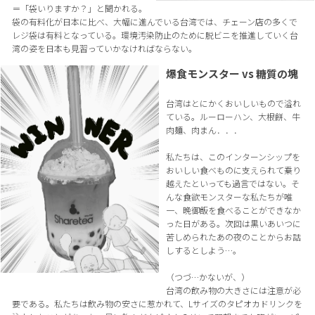
＝「袋いりますか？」と聞かれる。
袋の有料化が日本に比べ、大幅に進んでいる台湾では、チェーン店の多くで
レジ袋は有料となっている。環境汚染防止のために脱ビニを推進していく台
湾の姿を日本も見習っていかなければならない。
爆食モンスター vs 糖質の塊
台湾はとにかくおいしいもので溢れ
ている。ルーローハン、大根餅、牛
肉麺、肉まん．．．
私たちは、このインターンシップを
おいしい食べものに支えられて乗り
越えたといっても過言ではない。そ
んな食欲モンスターな私たちが唯
一、晩御飯を食べることができなか
った日がある。次回は黒いあいつに
苦しめられたあの夜のことからお話
しするとしよう…。
（つづ…かないが、）
台湾の飲み物の大きさには注意が必
要である。私たちは飲み物の安さに惹かれて、Lサイズのタピオカドリンクを