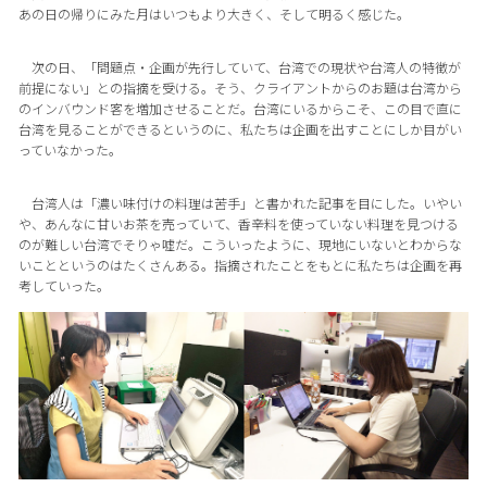
あの日の帰りにみた月はいつもより大きく、そして明るく感じた。
次の日、「問題点・企画が先行していて、台湾での現状や台湾人の特徴が
前提にない」との指摘を受ける。そう、クライアントからのお題は台湾から
のインバウンド客を増加させることだ。台湾にいるからこそ、この目で直に
台湾を見ることができるというのに、私たちは企画を出すことにしか目がい
っていなかった。
台湾人は「濃い味付けの料理は苦手」と書かれた記事を目にした。いやい
や、あんなに甘いお茶を売っていて、香辛料を使っていない料理を見つける
のが難しい台湾でそりゃ嘘だ。こういったように、現地にいないとわからな
いことというのはたくさんある。指摘されたことをもとに私たちは企画を再
考していった。