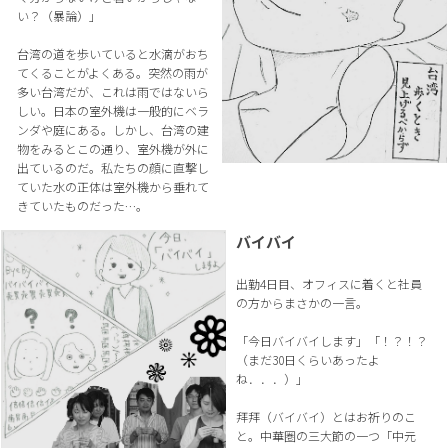
い？（暴論）」
台湾の道を歩いていると水滴がおち
てくることがよくある。突然の雨が
多い台湾だが、これは雨ではないら
しい。日本の室外機は一般的にベラ
ンダや庭にある。しかし、台湾の建
物をみるとこの通り、室外機が外に
出ているのだ。私たちの顔に直撃し
ていた水の正体は室外機から垂れて
きていたものだった…。
バイバイ
出勤4日目、オフィスに着くと社員
の方からまさかの一言。
「今日バイバイします」「！？！？
（まだ30日くらいあったよ
ね．．．）」
拜拜（バイバイ）とはお祈りのこ
と。中華圏の三大節の一つ「中元