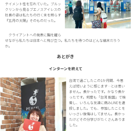
テイメント性を忘れていた。ブルッ
クリンから見るブエノスアイレスの
社長の姿は私たちの行く末を照らす
『五月の太陽』そのものだった。
クライアントへの発表に胸を躍ら
せながら私たちは日本へと飛び立つ。私たちを待つのはどんな結末だろう
か。
あとがき
インターンを終えて
台湾で過ごしたこの1か月間、今思
えば短いように感じます…とは思い
ません。長かったです。かなり長か
ったです。何度も「台湾 脱国」で検
索し、いろんな友達に病みLINEを連
投しました。でも、参加したことを
いっさい後悔はしてません。長かっ
たけどその分学びがたくさんありま
した。