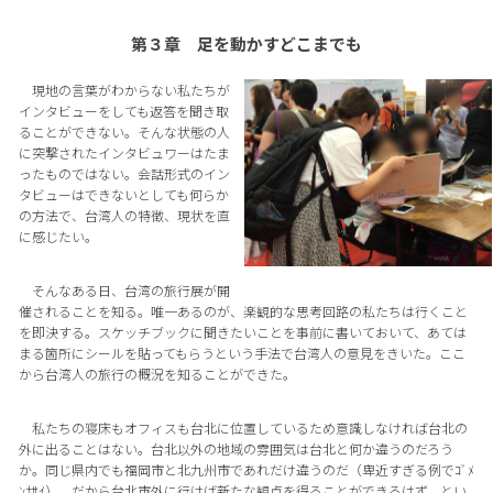
第３章 足を動かすどこまでも
現地の言葉がわからない私たちが
インタビューをしても返答を聞き取
ることができない。そんな状態の人
に突撃されたインタビュワーはたま
ったものではない。会話形式のイン
タビューはできないとしても何らか
の方法で、台湾人の特徴、現状を直
に感じたい。
そんなある日、台湾の旅行展が開
催されることを知る。唯一あるのが、楽観的な思考回路の私たちは行くこと
を即決する。スケッチブックに聞きたいことを事前に書いておいて、あては
まる箇所にシールを貼ってもらうという手法で台湾人の意見をきいた。ここ
から台湾人の旅行の概況を知ることができた。
私たちの寝床もオフィスも台北に位置しているため意識しなければ台北の
外に出ることはない。台北以外の地域の雰囲気は台北と何か違うのだろう
か。同じ県内でも福岡市と北九州市であれだけ違うのだ（卑近すぎる例でｺﾞﾒ
ﾝﾅｻｲ）。だから台北市外に行けば新たな観点を得ることができるはず。とい