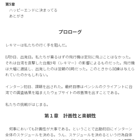
第5章
ハッピーエンドに決まってる
あとがき
プロローグ
レキマーは私たちの行く手を阻んだ。
8月9日、出発日。私たちが乗るはずの飛行機は定刻に飛ぶことはなかった。
それは台湾を直撃した台風9号（レキマー）の影響によるものだった。飛行機
は大幅に遅延し、出発したのは翌朝の8時だった。このときから試練は与えら
れていたのかもしれない。
インターン初日、課題を出された。最終目標はペンシルのクライアントに台
湾での調査結果を踏まえたウェブサイトの改善策を出すことである。
私たちの挑戦がはじまる。
第１章 計画性と楽観性
何事においても計画性が大事である。ということで出勤初日にインターン
全体のスケジュールを決める。うん、スケジュールを決めるという行為自体