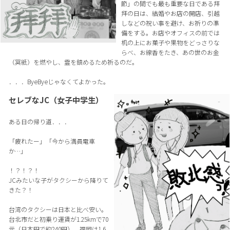
節」の間でも最も重要な日である拜
拜の日は、結婚やお店の開店、引越
しなどの祝い事を避け、お祈りの準
備をする。お店やオフィスの前では
机の上にお菓子や果物をどっさりな
らべ、お線香をたき、あの世のお金
（冥紙）を燃やし、霊を鎮めるため祈るのだ。
．．．ByeByeじゃなくてよかった。
セレブなJC（女子中学生）
ある日の帰り道．．．
「疲れたー」「今から満員電車
か…」
！？！？！
JCみたいな子がタクシーから降りて
きた？！
台湾のタクシーは日本と比べ安い。
台北市だと初乗り運賃が1.25kmで70
元（日本円で約240円）。福岡は1.6