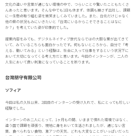
文化の違いや言葉が通じない環境の中で、つらいことや驚いたこともたくさ
んあったと思います。そんな中でも1日も休まず、体調も崩さず出社し、課題
に一生懸命取り組む姿を微笑ましくみていました。また、台北だけじゃなく
他の県の状況もみにいきたいと「台湾にいるからこそできることはなに
か？」を考えていた姿が印象的でした。
提案内容をみても、デジタルネイティブ世代ならではの大胆な案が出てきて
いて、みているこちらも面白かったです。何もないところから、自分で「考
える、動いてみる」という経験は、社会に入って仕事をするという状況下に
おいて大切になってくる考え方だと思います。今回のインターンが、二人の
人生において良い刺激になっていることを祈ります。
台灣朋守有限公司
ソフィア
今回は私の入社以来、2回目のインターンの受け入れで、私にとっても珍しい
経験でした。
インターンのお二人にとって、1ヶ月もの間、いままで慣れた環境ではなく、
違う国で課題を頑張り、現地に身をおいて生活されましたが、通じない言
葉、食べられない食物、激アツの天気、どれも大変なことがいっぱいだった