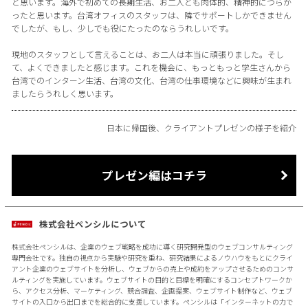
と思います。海外で初めての長期生活、お二人とも肉体的、精神的につらか
ったと思います。台湾オフィスのスタッフは、隣でサポートしかできません
でしたが、もし、少しでも役にたったのならうれしいです。
現地のスタッフとして言えることは、お二人は本当に頑張りました。そし
て、よくできましたと感じます。これを機会に、もっともっと学生さんから
台湾でのインターン生活、台湾の文化、台湾の仕事環境などに興味が生まれ
ましたらうれしく思います。
日本に帰国後、クライアントプレゼンの様子を紹介
プレゼン編はコチラ
株式会社ペンシルについて
株式会社ペンシルは、企業のウェブ戦略を成功に導く研究開発型のウェブコンサルティング
専門会社です。独自の視点から実験や研究を重ね、研究結果によるノウハウをもとにクライ
アント企業のウェブサイトを分析し、ウェブからの売上や成約をアップさせるためのコンサ
ルティングを実施しています。ウェブサイトの目的と目標を明確にするコンセプトワークか
ら、アクセス分析、マーケティング、競合調査、企画提案、ウェブサイト制作など、ウェブ
サイトの入口から出口までを総合的に支援しています。ペンシルは「インターネットの力で