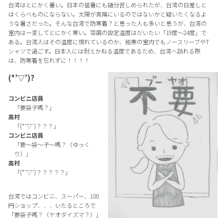
台湾はとにかく暑い。日本の猛暑にも随分苦しめられたが、台湾の日差しと
はくらべものにならない。太陽が真隣にいるのではないかと疑いたくなるよ
うな暑さだった。そんな台湾で防寒着？と思った人も多いと思うが、台湾の
室内は一変してとにかく寒い。空調の設定温度はだいたい「19度～24度」で
ある。台湾人はその温度に慣れているのか、極寒の室内でもノースリーブやT
シャツで過ごす。日本人には耐えかねる温度であるため、台湾へ訪れる際
は、防寒着を忘れずに！！！！
(*’▽’)?
コンビニ店員
「要袋子嗎？」
高村
「(*’▽’)？？？」
コンビニ店員
「要～袋～子～嗎？（ゆっく
り）」
高村
「(*’▽’)？？？？？」
台湾ではコンビニ、スーパー、100
円ショップ．．．いたるところで
「要袋子嗎？（ヤオダイズマ？）」