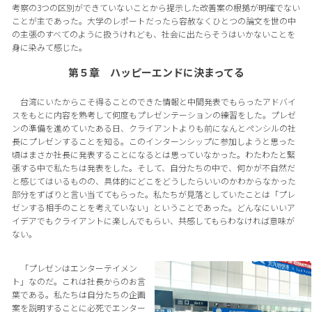
考察の3つの区別ができていないことから提示した改善案の根拠が明確でない
ことが主であった。大学のレポートだったら容赦なくひとつの論文を世の中
の主張のすべてのように扱うけれども、社会に出たらそうはいかないことを
身に染みて感じた。
第５章 ハッピーエンドに決まってる
台湾にいたからこそ得ることのできた情報と中間発表でもらったアドバイ
スをもとに内容を熟考して何度もプレゼンテーションの練習をした。プレゼ
ンの準備を進めていたある日、クライアントよりも前になんとペンシルの社
長にプレゼンすることを知る。このインターンシップに参加しようと思った
頃はまさか社長に発表することになるとは思っていなかった。わたわたと緊
張する中で私たちは発表をした。そして、自分たちの中で、何かが不自然だ
と感じてはいるものの、具体的にどこをどうしたらいいのかわからなかった
部分をずばりと言い当ててもらった。私たちが見落としていたことは「プレ
ゼンする相手のことを考えていない」ということであった。どんなにいいア
イデアでもクライアントに楽しんでもらい、共感してもらわなければ意味が
ない。
「プレゼンはエンターテイメン
ト」なのだ。これは社長からのお言
葉である。私たちは自分たちの企画
案を説明することに必死でエンター