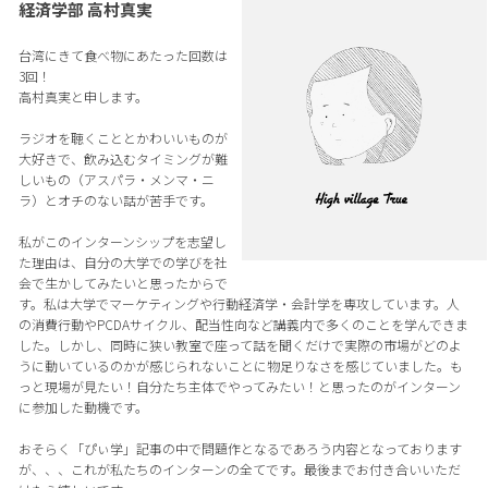
経済学部 高村真実
台湾にきて食べ物にあたった回数は
3回！
高村真実と申します。
ラジオを聴くこととかわいいものが
大好きで、飲み込むタイミングが難
しいもの（アスパラ・メンマ・ニ
ラ）とオチのない話が苦手です。
私がこのインターンシップを志望し
た理由は、自分の大学での学びを社
会で生かしてみたいと思ったからで
す。私は大学でマーケティングや行動経済学・会計学を専攻しています。人
の消費行動やPCDAサイクル、配当性向など講義内で多くのことを学んできま
した。しかし、同時に狭い教室で座って話を聞くだけで実際の市場がどのよ
うに動いているのかが感じられないことに物足りなさを感じていました。も
っと現場が見たい！自分たち主体でやってみたい！と思ったのがインターン
に参加した動機です。
おそらく「ぴぃ学」記事の中で問題作となるであろう内容となっております
が、、、これが私たちのインターンの全てです。最後までお付き合いいただ