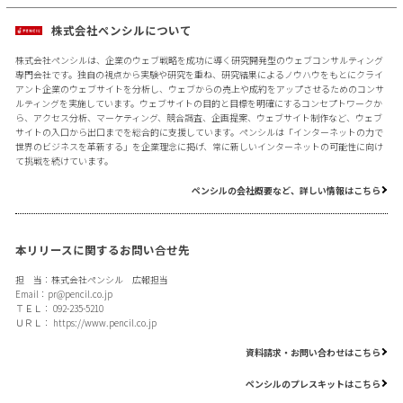
株式会社ペンシルについて
株式会社ペンシルは、企業のウェブ戦略を成功に導く研究開発型のウェブコンサルティング
専門会社です。独自の視点から実験や研究を重ね、研究結果によるノウハウをもとにクライ
アント企業のウェブサイトを分析し、ウェブからの売上や成約をアップさせるためのコンサ
ルティングを実施しています。ウェブサイトの目的と目標を明確にするコンセプトワークか
ら、アクセス分析、マーケティング、競合調査、企画提案、ウェブサイト制作など、ウェブ
サイトの入口から出口までを総合的に支援しています。ペンシルは「インターネットの力で
世界のビジネスを革新する」を企業理念に掲げ、常に新しいインターネットの可能性に向け
て挑戦を続けています。
ペンシルの会社概要など、詳しい情報はこちら
本リリースに関するお問い合せ先
担 当：株式会社ペンシル 広報担当
Email：
pr@pencil.co.jp
ＴＥＬ： 092-235-5210
ＵＲＬ：
https://www.pencil.co.jp
資料請求・お問い合わせはこちら
ペンシルのプレスキットはこちら