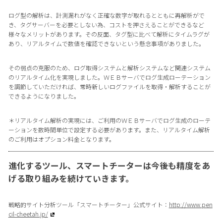
ログ型の解析は、計測漏れがなく正確な数字が取れるとともに再解析がで
き、タグサーバーを必要としない為、コストを押さえることができるなど
様々なメリットがあります。その反面、タグ型に比べて解析にタイムラグが
あり、リアルタイムで数値を確認できないという懸念事項がありました。
その弱点の克服のため、ログ取得システムと解析システムなど関連システム
のリアルタイム化を実現しました。ＷＥＢサーバでログ生成ローテーション
を調節していただければ、常時新しいログファイルを取得・解析することが
できるようになりました。
＊リアルタイム解析の実現には、ご利用のＷＥＢサーバでログ生成のローテ
ーションを数時間単位で設定する必要があります。また、リアルタイム解析
のご利用はオプション料金となります。
進化するツール、スマートチーターは今後も精度をあ
げる取り組みを続けていきます。
戦略的サイト分析ツール「スマートチーター」公式サイト：
http://www.pen
cil-cheetah.jp/