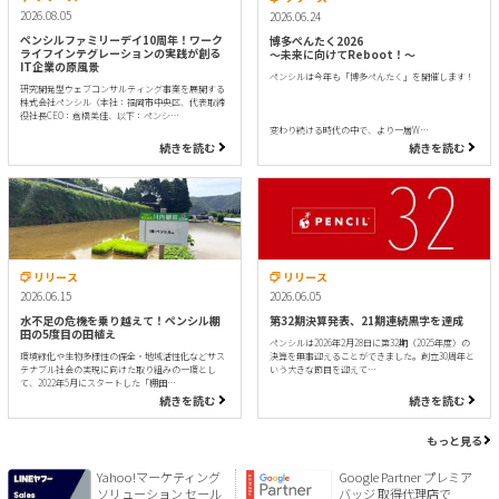
2026.08.05
2026.06.24
ペンシルファミリーデイ10周年！ワーク
博多ぺんたく2026
ライフインテグレーションの実践が創る
〜未来に向けてReboot！〜
IT企業の原風景
ペンシルは今年も「博多ぺんたく」を開催します！
研究開発型ウェブコンサルティング事業を展開する
株式会社ペンシル（本社：福岡市中央区、代表取締
役社長CEO：倉橋美佳、以下：ペンシ…
変わり続ける時代の中で、より一層W…
続きを読む
続きを読む
リリース
リリース
2026.06.15
2026.06.05
水不足の危機を乗り越えて！ペンシル棚
第32期決算発表、21期連続黒字を達成
田の5度目の田植え
ペンシルは2026年2月28日に第32期（2025年度）の
環境緑化や生物多様性の保全・地域活性化などサス
決算を無事迎えることができました。創立30周年と
テナブル社会の実現に向けた取り組みの一環とし
いう大きな節目を迎えて…
て、2022年5月にスタートした「棚田…
続きを読む
続きを読む
もっと見る
Yahoo!マーケティング
Google Partner プレミア
ソリューション セール
バッジ 取得代理店で