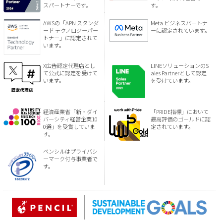
スパートナーです。
す。
AWSの「APN スタンダ
Meta ビジネスパートナ
ード テクノロジーパー
ーに認定されています。
トナー」に認定されて
います。
X広告認定代理店とし
LINEソリューションのS
て公式に認定を受けて
ales Partnerとして認定
います。
を受けています。
経済産業省「新・ダイ
「PRIDE指標」において
バーシティ経営企業10
最高評価のゴールドに認
0選」を受賞していま
定されています。
す。
ペンシルはプライバシ
ーマーク付与事業者で
す。