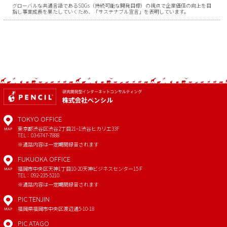
グローバルな共通言語であるSDGs（持続可能な開発目標）の視点で企業価値の向上を目
指し事業成長を果たしていくため、「サステナブル宣言」を表明しています。
TOKYO OFFICE
東京都渋谷区渋谷2丁目21−1
渋谷ヒカリエ33F
MAP
TEL：03-6747-7888
※通話内容は一定期間録音されます
FUKUOKA OFFICE
福岡市中央区天神1丁目10-20
天神ビジネスセンター15Ｆ
MAP
TEL：092-235-5210
※通話内容は一定期間録音されます
PIC TENJIN
福岡県福岡市中央区渡辺通5-10-18
MAP
PIC ATAGO