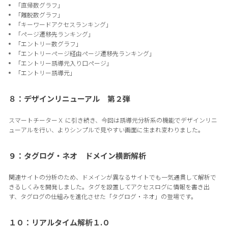
「直帰数グラフ」
「離脱数グラフ」
「キーワードアクセスランキング」
「ページ遷移先ランキング」
「エントリー数グラフ」
「エントリーページ経由ページ遷移先ランキング」
「エントリー誘導元入り口ページ」
「エントリー誘導元」
８：デザインリニューアル 第２弾
スマートチーターＸ に引き続き、今回は誘導元分析系の機能でデザインリニ
ューアルを行い、よりシンプルで見やすい画面に生まれ変わりました。
９：タグログ・ネオ ドメイン横断解析
関連サイトの分析のため、ドメインが異なるサイトでも一気通貫して解析で
きるしくみを開発しました。タグを設置してアクセスログに情報を書き出
す、タグログの仕組みを進化させた「タグログ・ネオ」の登場です。
１０：リアルタイム解析１.０