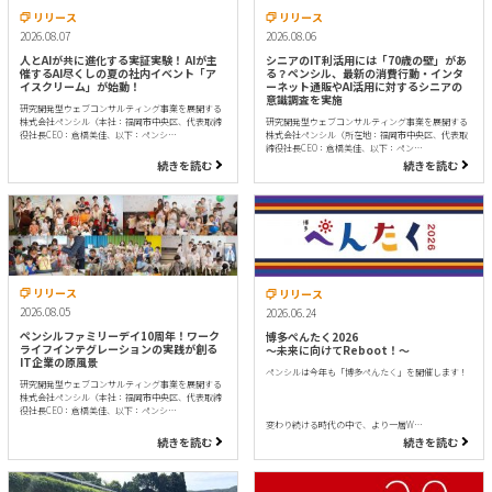
リリース
リリース
2026.08.07
2026.08.06
人とAIが共に進化する実証実験！ AIが主
シニアのIT利活用には「70歳の壁」があ
催するAI尽くしの夏の社内イベント「ア
る？ペンシル、最新の消費行動・インタ
イスクリーム」が始動！
ーネット通販やAI活用に対するシニアの
意識調査を実施
研究開発型ウェブコンサルティング事業を展開する
株式会社ペンシル（本社：福岡市中央区、代表取締
研究開発型ウェブコンサルティング事業を展開する
役社長CEO：倉橋美佳、以下：ペンシ…
株式会社ペンシル（所在地：福岡市中央区、代表取
締役社長CEO：倉橋美佳、以下：ペン…
続きを読む
続きを読む
リリース
リリース
2026.08.05
2026.06.24
ペンシルファミリーデイ10周年！ワーク
博多ぺんたく2026
ライフインテグレーションの実践が創る
〜未来に向けてReboot！〜
IT企業の原風景
ペンシルは今年も「博多ぺんたく」を開催します！
研究開発型ウェブコンサルティング事業を展開する
株式会社ペンシル（本社：福岡市中央区、代表取締
役社長CEO：倉橋美佳、以下：ペンシ…
変わり続ける時代の中で、より一層W…
続きを読む
続きを読む