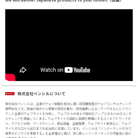
株式会社ペンシルについて
株式会社ペンシルは、企業のウェブ戦略を成功に導く研究開発型のウェブコンサルティング
専門会社です。独自の視点から実験や研究を重ね、研究結果によるノウハウをもとにクライ
アント企業のウェブサイトを分析し、ウェブからの売上や成約をアップさせるためのコンサ
ルティングを実施しています。ウェブサイトの目的と目標を明確にするコンセプトワークか
ら、アクセス分析、マーケティング、競合調査、企画提案、ウェブサイト制作など、ウェブ
サイトの入口から出口までを総合的に支援しています。ペンシルは「インターネットの力で
世界のビジネスを革新する」を企業理念に掲げ、常に新しいインターネットの可能性に向け