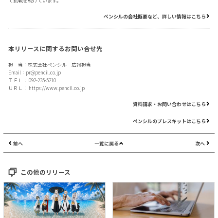
て挑戦を続けています。
ペンシルの会社概要など、詳しい情報はこちら
本リリースに関するお問い合せ先
担 当：株式会社ペンシル 広報担当
Email：
pr@pencil.co.jp
ＴＥＬ： 092-235-5210
ＵＲＬ：
https://www.pencil.co.jp
資料請求・お問い合わせはこちら
ペンシルのプレスキットはこちら
前へ
一覧に戻る
次へ
この他のリリース