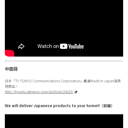
中国語
日本「TV TOKYO Communications Corporation」嚴選Made In Japan高質
感商品！
http://kyushu.letsgojp.com/archives/24125/
We will deliver Japanese products to your home!!（前編）