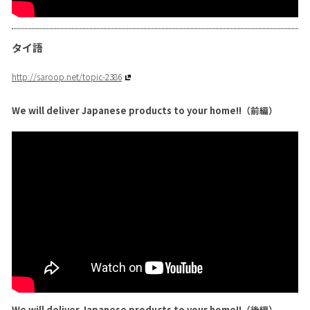
タイ語
http://saroop.net/topic-2386
We will deliver Japanese products to your home!!（前編）
We will deliver Japanese products to your home!!（後編）