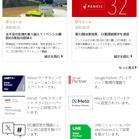
リリース
リリース
2026.06.15
2026.06.05
水不足の危機を乗り越えて！ペンシル棚
第32期決算発表、21期連続黒字を達成
田の5度目の田植え
ペンシルは2026年2月28日に第32期（2025年度）の
環境緑化や生物多様性の保全・地域活性化などサス
決算を無事迎えることができました。創立30周年と
テナブル社会の実現に向けた取り組みの一環とし
いう大きな節目を迎えて…
て、2022年5月にスタートした「棚田…
続きを読む
続きを読む
もっと見る
Yahoo!マーケティング
Google Partner プレミア
ソリューション セール
バッジ 取得代理店で
スパートナーです。
す。
AWSの「APN スタンダ
Meta ビジネスパートナ
ード テクノロジーパー
ーに認定されています。
トナー」に認定されて
います。
X広告認定代理店とし
LINEソリューションのS
て公式に認定を受けて
ales Partnerとして認定
います。
を受けています。