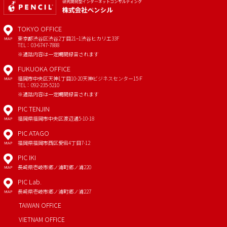
TOKYO OFFICE
東京都渋谷区渋谷2丁目21−1
渋谷ヒカリエ33F
MAP
TEL：03-6747-7888
※通話内容は一定期間録音されます
FUKUOKA OFFICE
福岡市中央区天神1丁目10-20
天神ビジネスセンター15Ｆ
MAP
TEL：092-235-5210
※通話内容は一定期間録音されます
PIC TENJIN
福岡県福岡市中央区渡辺通5-10-18
MAP
PIC ATAGO
福岡県福岡市西区愛宕4丁目7-12
MAP
PIC IKI
長崎県壱岐市郷ノ浦町郷ノ浦220
MAP
PIC Lab.
長崎県壱岐市郷ノ浦町郷ノ浦227
MAP
TAIWAN OFFICE
VIETNAM OFFICE