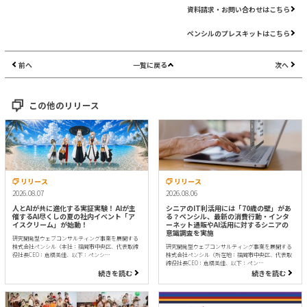
資料請求・お問い合わせはこちら
ペンシルのプレスキットはこちら
前へ
一覧に戻る
次へ
この他のリリース
リリース
リリース
2026.08.07
2026.08.06
人とAIが共に進化する実証実験！ AIが主
シニアのIT利活用には「70歳の壁」があ
催するAI尽くしの夏の社内イベント「ア
る？ペンシル、最新の消費行動・インタ
イスクリーム」が始動！
ーネット通販やAI活用に対するシニアの
意識調査を実施
研究開発型ウェブコンサルティング事業を展開する
株式会社ペンシル（本社：福岡市中央区、代表取締
研究開発型ウェブコンサルティング事業を展開する
役社長CEO：倉橋美佳、以下：ペンシ…
株式会社ペンシル（所在地：福岡市中央区、代表取
締役社長CEO：倉橋美佳、以下：ペン…
続きを読む
続きを読む