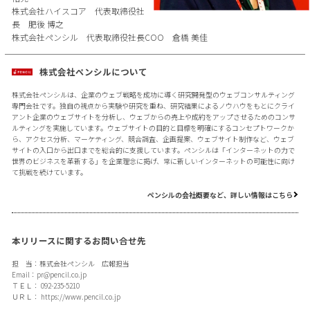
株式会社ハイスコア 代表取締役社
長 肥後 博之
株式会社ペンシル 代表取締役社長COO 倉橋 美佳
株式会社ペンシルについて
株式会社ペンシルは、企業のウェブ戦略を成功に導く研究開発型のウェブコンサルティング
専門会社です。独自の視点から実験や研究を重ね、研究結果によるノウハウをもとにクライ
アント企業のウェブサイトを分析し、ウェブからの売上や成約をアップさせるためのコンサ
ルティングを実施しています。ウェブサイトの目的と目標を明確にするコンセプトワークか
ら、アクセス分析、マーケティング、競合調査、企画提案、ウェブサイト制作など、ウェブ
サイトの入口から出口までを総合的に支援しています。ペンシルは「インターネットの力で
世界のビジネスを革新する」を企業理念に掲げ、常に新しいインターネットの可能性に向け
て挑戦を続けています。
ペンシルの会社概要など、詳しい情報はこちら
本リリースに関するお問い合せ先
担 当：株式会社ペンシル 広報担当
Email：
pr@pencil.co.jp
ＴＥＬ： 092-235-5210
ＵＲＬ：
https://www.pencil.co.jp