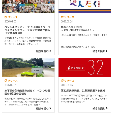
リリース
リリース
2026.08.05
2026.06.24
ペンシルファミリーデイ10周年！ワーク
博多ぺんたく2026
ライフインテグレーションの実践が創る
〜未来に向けてReboot！〜
IT企業の原風景
ペンシルは今年も「博多ぺんたく」を開催します！
研究開発型ウェブコンサルティング事業を展開する
株式会社ペンシル（本社：福岡市中央区、代表取締
役社長CEO：倉橋美佳、以下：ペンシ…
変わり続ける時代の中で、より一層W…
続きを読む
続きを読む
リリース
リリース
2026.06.15
2026.06.05
水不足の危機を乗り越えて！ペンシル棚
第32期決算発表、21期連続黒字を達成
田の5度目の田植え
ペンシルは2026年2月28日に第32期（2025年度）の
環境緑化や生物多様性の保全・地域活性化などサス
決算を無事迎えることができました。創立30周年と
テナブル社会の実現に向けた取り組みの一環とし
いう大きな節目を迎えて…
て、2022年5月にスタートした「棚田…
続きを読む
続きを読む