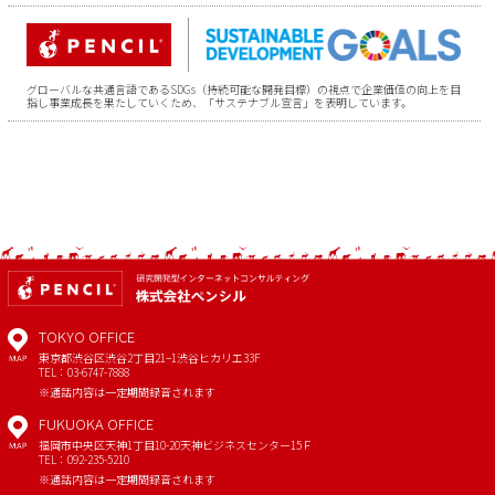
グローバルな共通言語であるSDGs（持続可能な開発目標）の視点で企業価値の向上を目
指し事業成長を果たしていくため、「サステナブル宣言」を表明しています。
TOKYO OFFICE
東京都渋谷区渋谷2丁目21−1
渋谷ヒカリエ33F
MAP
TEL：03-6747-7888
※通話内容は一定期間録音されます
FUKUOKA OFFICE
福岡市中央区天神1丁目10-20
天神ビジネスセンター15Ｆ
MAP
TEL：092-235-5210
※通話内容は一定期間録音されます