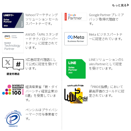
もっと見る
Yahoo!マーケティング
Google Partner プレミア
ソリューション セール
バッジ 取得代理店で
スパートナーです。
す。
AWSの「APN スタンダ
Meta ビジネスパートナ
ード テクノロジーパー
ーに認定されています。
トナー」に認定されて
います。
X広告認定代理店とし
LINEソリューションのS
て公式に認定を受けて
ales Partnerとして認定
います。
を受けています。
経済産業省「新・ダイ
「PRIDE指標」において
バーシティ経営企業10
最高評価のゴールドに認
0選」を受賞していま
定されています。
す。
ペンシルはプライバシ
ーマーク付与事業者で
す。