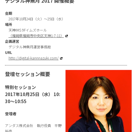
デジタル神無月 2017 開催概要
会期
2017年10月24日（火）～25日（水）
場所
天神IMS 9Fイムズホール
（福岡県福岡市中央区天神1-7-11）
企画運営
デジタル神無月運営事務局
URL
http://digital-kannnazuki.com/
登壇セッション概要
特別セッション
2017年10月25日（水） 10:
30～10:55
登壇者
アンダス株式会社 執行役員 平野
裕亮