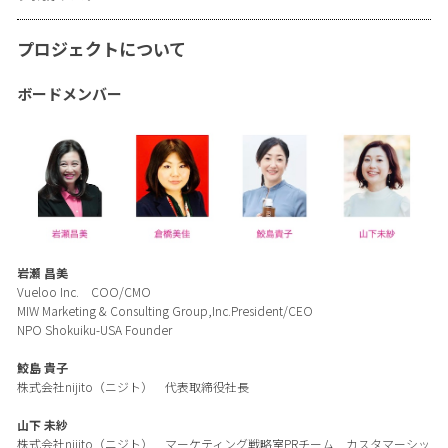
プロジェクトについて
ボードメンバー
岩瀬 昌美
Vueloo Inc. COO/CMO
MIW Marketing & Consulting Group,Inc.President/CEO
NPO Shokuiku-USA Founder
鮫島 貴子
株式会社nijito（ニジト） 代表取締役社長
山下 未紗
株式会社nijito（ニジト） マーケティング戦略室PRチーム カスタマーシッ