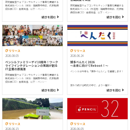
研究開発型ウェブコンサルティング事業を展開する
株式会社ペンシル（本社：福岡市中央区、代表取締
研究開発型ウェブコンサルティング事業を展開する
役社長CEO：倉橋美佳、以下：ペンシ…
株式会社ペンシル（所在地：福岡市中央区、代表取
締役社長CEO：倉橋美佳、以下：ペン…
続きを読む
続きを読む
リリース
リリース
2026.08.05
2026.06.24
ペンシルファミリーデイ10周年！ワーク
博多ぺんたく2026
ライフインテグレーションの実践が創る
〜未来に向けてReboot！〜
IT企業の原風景
ペンシルは今年も「博多ぺんたく」を開催します！
研究開発型ウェブコンサルティング事業を展開する
株式会社ペンシル（本社：福岡市中央区、代表取締
役社長CEO：倉橋美佳、以下：ペンシ…
変わり続ける時代の中で、より一層W…
続きを読む
続きを読む
リリース
リリース
2026.06.15
2026.06.05