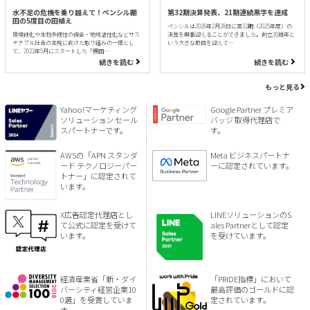
水不足の危機を乗り越えて！ペンシル棚
第32期決算発表、21期連続黒字を達成
田の5度目の田植え
ペンシルは2026年2月28日に第32期（2025年度）の
環境緑化や生物多様性の保全・地域活性化などサス
決算を無事迎えることができました。創立30周年と
テナブル社会の実現に向けた取り組みの一環とし
いう大きな節目を迎えて…
て、2022年5月にスタートした「棚田…
続きを読む
続きを読む
もっと見る
Yahoo!マーケティング
Google Partner プレミア
ソリューション セール
バッジ 取得代理店で
スパートナーです。
す。
AWSの「APN スタンダ
Meta ビジネスパートナ
ード テクノロジーパー
ーに認定されています。
トナー」に認定されて
います。
X広告認定代理店とし
LINEソリューションのS
て公式に認定を受けて
ales Partnerとして認定
います。
を受けています。
経済産業省「新・ダイ
「PRIDE指標」において
バーシティ経営企業10
最高評価のゴールドに認
0選」を受賞していま
定されています。
す。