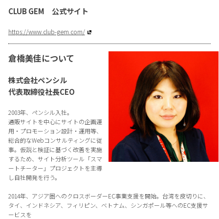
CLUB GEM 公式サイト
https://www.club-gem.com/
倉橋美佳について
株式会社ペンシル
代表取締役社長CEO
2003年、ペンシル入社。
通販サイトを中心にサイトの企画運
用・プロモーション設計・運用等、
総合的なWebコンサルティングに従
事。仮説と検証に基づく改善を実施
するため、サイト分析ツール「スマ
ートチーター」プロジェクトを主導
し自社開発を行う。
2014年、アジア圏へのクロスボーダーEC事業支援を開始。台湾を皮切りに、
タイ、インドネシア、フィリピン、ベトナム、シンガポール等へのEC支援サ
ービスを