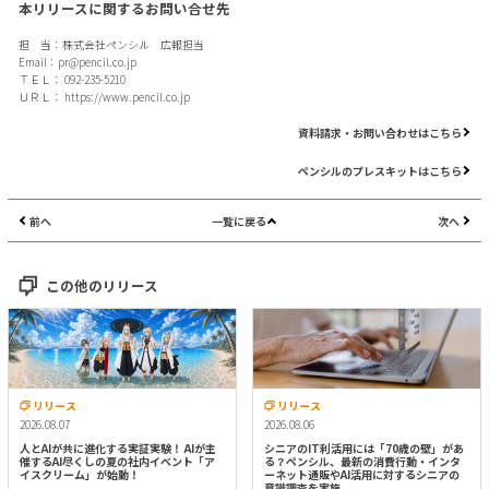
本リリースに関するお問い合せ先
担 当：株式会社ペンシル 広報担当
Email：
pr@pencil.co.jp
ＴＥＬ： 092-235-5210
ＵＲＬ：
https://www.pencil.co.jp
資料請求・お問い合わせはこちら
ペンシルのプレスキットはこちら
前へ
一覧に戻る
次へ
この他のリリース
リリース
リリース
2026.08.07
2026.08.06
人とAIが共に進化する実証実験！ AIが主
シニアのIT利活用には「70歳の壁」があ
催するAI尽くしの夏の社内イベント「ア
る？ペンシル、最新の消費行動・インタ
イスクリーム」が始動！
ーネット通販やAI活用に対するシニアの
意識調査を実施