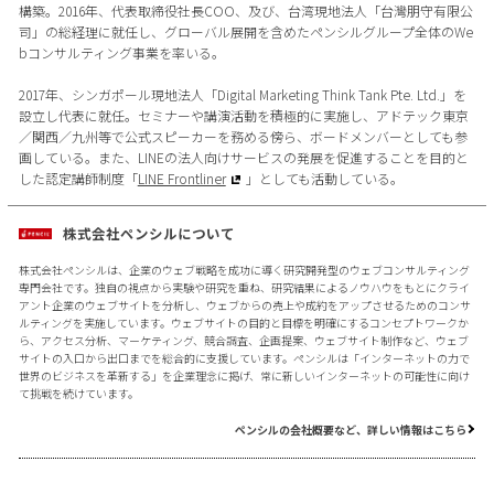
構築。2016年、代表取締役社長COO、及び、台湾現地法人「台灣朋守有限公
司」の総経理に就任し、グローバル展開を含めたペンシルグループ全体のWe
bコンサルティング事業を率いる。
2017年、シンガポール現地法人「Digital Marketing Think Tank Pte. Ltd.」を
設立し代表に就任。セミナーや講演活動を積極的に実施し、アドテック東京
／関西／九州等で公式スピーカーを務める傍ら、ボードメンバーとしても参
画している。また、LINEの法人向けサービスの発展を促進することを目的と
した認定講師制度「
LINE Frontliner
」としても活動している。
株式会社ペンシルについて
株式会社ペンシルは、企業のウェブ戦略を成功に導く研究開発型のウェブコンサルティング
専門会社です。独自の視点から実験や研究を重ね、研究結果によるノウハウをもとにクライ
アント企業のウェブサイトを分析し、ウェブからの売上や成約をアップさせるためのコンサ
ルティングを実施しています。ウェブサイトの目的と目標を明確にするコンセプトワークか
ら、アクセス分析、マーケティング、競合調査、企画提案、ウェブサイト制作など、ウェブ
サイトの入口から出口までを総合的に支援しています。ペンシルは「インターネットの力で
世界のビジネスを革新する」を企業理念に掲げ、常に新しいインターネットの可能性に向け
て挑戦を続けています。
ペンシルの会社概要など、詳しい情報はこちら