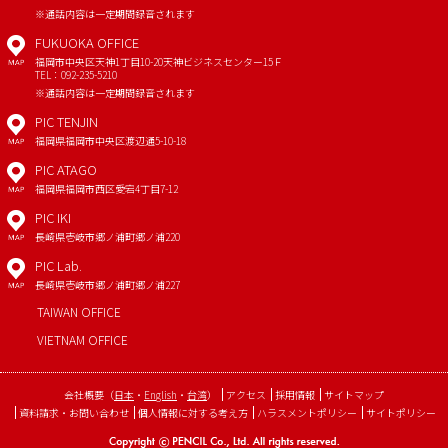
※通話内容は一定期間録音されます
FUKUOKA OFFICE
福岡市中央区天神1丁目10-20
天神ビジネスセンター15Ｆ
MAP
TEL：092-235-5210
※通話内容は一定期間録音されます
PIC TENJIN
福岡県福岡市中央区渡辺通5-10-18
MAP
PIC ATAGO
福岡県福岡市西区愛宕4丁目7-12
MAP
PIC IKI
長崎県壱岐市郷ノ浦町郷ノ浦220
MAP
PIC Lab.
長崎県壱岐市郷ノ浦町郷ノ浦227
MAP
TAIWAN OFFICE
VIETNAM OFFICE
会社概要
（
日本
・
English
・
台湾
）
アクセス
採用情報
サイトマップ
資料請求・お問い合わせ
個人情報に対する考え方
ハラスメントポリシー
サイトポリシー