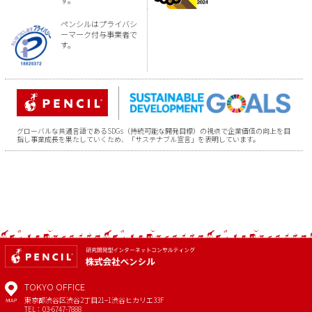
ペンシルはプライバシ
ーマーク付与事業者で
す。
グローバルな共通言語であるSDGs（持続可能な開発目標）の視点で企業価値の向上を目
指し事業成長を果たしていくため、「サステナブル宣言」を表明しています。
TOKYO OFFICE
東京都渋谷区渋谷2丁目21−1
渋谷ヒカリエ33F
MAP
TEL：03-6747-7888