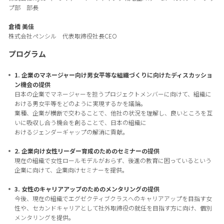
プ部 部長
倉橋 美佳
株式会社ペンシル 代表取締役社長CEO
プログラム
1. 企業のマネージャー向け男女平等な組織づくりに向けたディスカッショ
ン機会の提供
日本の企業でマネージャーを担うプロジェクトメンバーに向けて、組織に
おける男女平等をどのように実現するかを議論。
業種、企業が横断で交わることで、他社の状況を理解し、良いところを互
いに吸収し合う機会を創ることで、日本の組織に
おけるジェンダーギャップの解消に貢献。
2. 企業向け女性リーダー育成のためのセミナーの提供
現在の組織で女性ロールモデルがおらず、後進の教育に困っているという
企業に向けて、企業向けセミナーを提供。
3. 女性のキャリアアップのためのメンタリングの提供
今後、現在の組織でエグゼクティブクラスへのキャリアアップを目指す女
性や、セカンドキャリアとして社外取締役の就任を目指す方に向け、個別
メンタリングを提供。