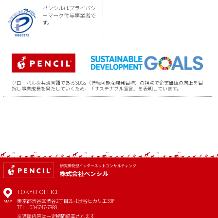
ペンシルはプライバシ
ーマーク付与事業者で
す。
グローバルな共通言語であるSDGs（持続可能な開発目標）の視点で企業価値の向上を目
指し事業成長を果たしていくため、「サステナブル宣言」を表明しています。
TOKYO OFFICE
東京都渋谷区渋谷2丁目21−1
渋谷ヒカリエ33F
MAP
TEL：03-6747-7888
※通話内容は一定期間録音されます