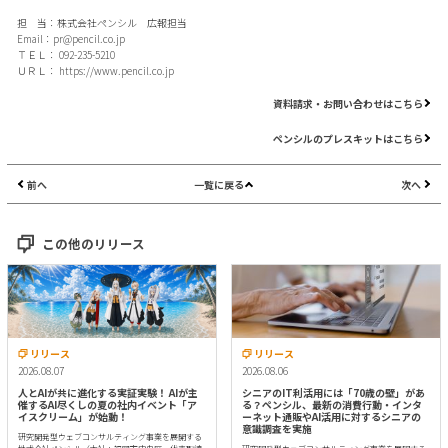
担 当：株式会社ペンシル 広報担当
Email：
pr@pencil.co.jp
ＴＥＬ： 092-235-5210
ＵＲＬ：
https://www.pencil.co.jp
資料請求・お問い合わせはこちら
ペンシルのプレスキットはこちら
前へ
一覧に戻る
次へ
この他のリリース
リリース
リリース
2026.08.07
2026.08.06
人とAIが共に進化する実証実験！ AIが主
シニアのIT利活用には「70歳の壁」があ
催するAI尽くしの夏の社内イベント「ア
る？ペンシル、最新の消費行動・インタ
イスクリーム」が始動！
ーネット通販やAI活用に対するシニアの
意識調査を実施
研究開発型ウェブコンサルティング事業を展開する