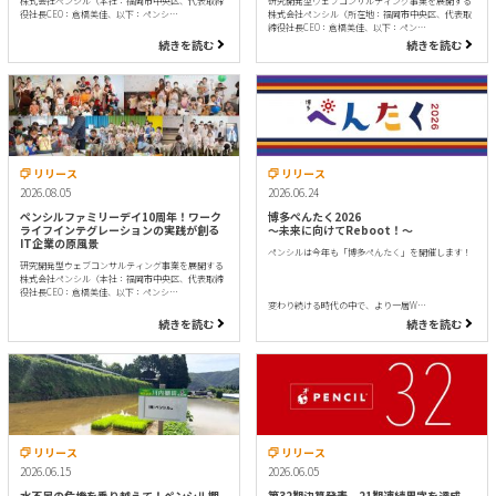
株式会社ペンシル（本社：福岡市中央区、代表取締
研究開発型ウェブコンサルティング事業を展開する
役社長CEO：倉橋美佳、以下：ペンシ…
株式会社ペンシル（所在地：福岡市中央区、代表取
締役社長CEO：倉橋美佳、以下：ペン…
続きを読む
続きを読む
リリース
リリース
2026.08.05
2026.06.24
ペンシルファミリーデイ10周年！ワーク
博多ぺんたく2026
ライフインテグレーションの実践が創る
〜未来に向けてReboot！〜
IT企業の原風景
ペンシルは今年も「博多ぺんたく」を開催します！
研究開発型ウェブコンサルティング事業を展開する
株式会社ペンシル（本社：福岡市中央区、代表取締
役社長CEO：倉橋美佳、以下：ペンシ…
変わり続ける時代の中で、より一層W…
続きを読む
続きを読む
リリース
リリース
2026.06.15
2026.06.05
水不足の危機を乗り越えて！ペンシル棚
第32期決算発表、21期連続黒字を達成