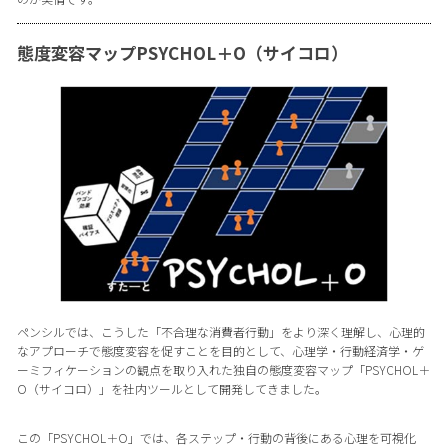
態度変容マップPSYCHOL＋O（サイコロ）
ペンシルでは、こうした「不合理な消費者行動」をより深く理解し、心理的
なアプローチで態度変容を促すことを目的として、心理学・行動経済学・ゲ
ーミフィケーションの観点を取り入れた独自の態度変容マップ「PSYCHOL＋
O（サイコロ）」を社内ツールとして開発してきました。
この「PSYCHOL＋O」では、各ステップ・行動の背後にある心理を可視化