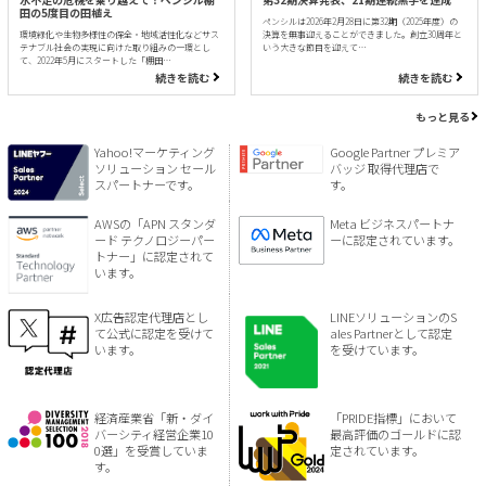
田の5度目の田植え
ペンシルは2026年2月28日に第32期（2025年度）の
環境緑化や生物多様性の保全・地域活性化などサス
決算を無事迎えることができました。創立30周年と
テナブル社会の実現に向けた取り組みの一環とし
いう大きな節目を迎えて…
て、2022年5月にスタートした「棚田…
続きを読む
続きを読む
もっと見る
Yahoo!マーケティング
Google Partner プレミア
ソリューション セール
バッジ 取得代理店で
スパートナーです。
す。
AWSの「APN スタンダ
Meta ビジネスパートナ
ード テクノロジーパー
ーに認定されています。
トナー」に認定されて
います。
X広告認定代理店とし
LINEソリューションのS
て公式に認定を受けて
ales Partnerとして認定
います。
を受けています。
経済産業省「新・ダイ
「PRIDE指標」において
バーシティ経営企業10
最高評価のゴールドに認
0選」を受賞していま
定されています。
す。