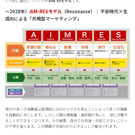
いう形に進化していくのが
AIM-xxモデル
です。
〜2028年）
AIM-RESモデル
（Resonance）： 不安時代×生
成AIによる「共鳴型マーケティング」
現代の多くの消費者は習慣的にSNSやスマホを見ることによって多くの情報
を自動的に手にします。しかし人間は情報量・選択肢が多いと、逆に行動す
ることができなくなります。その結果、自分では処理・対処できないことへ
の不安を覚えます。この問題が生成AIが介入することで解決されます。