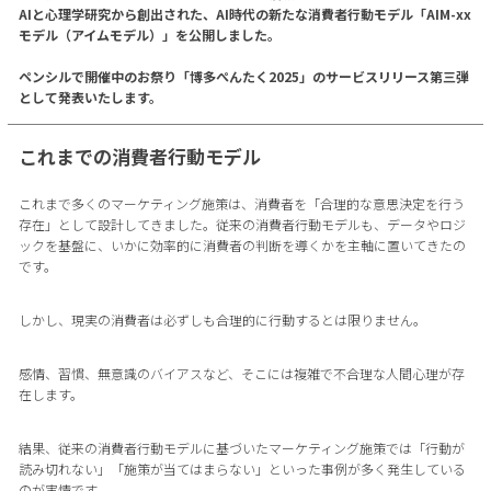
AIと心理学研究から創出された、AI時代の新たな消費者行動モデル「AIM-xx
モデル（アイムモデル）」を公開しました。
ペンシルで開催中のお祭り「博多ぺんたく2025」のサービスリリース第三弾
として発表いたします。
これまでの消費者行動モデル
これまで多くのマーケティング施策は、消費者を「合理的な意思決定を行う
存在」として設計してきました。従来の消費者行動モデルも、データやロジ
ックを基盤に、いかに効率的に消費者の判断を導くかを主軸に置いてきたの
です。
しかし、現実の消費者は必ずしも合理的に行動するとは限りません。
感情、習慣、無意識のバイアスなど、そこには複雑で不合理な人間心理が存
在します。
結果、従来の消費者行動モデルに基づいたマーケティング施策では「行動が
読み切れない」「施策が当てはまらない」といった事例が多く発生している
のが実情です。