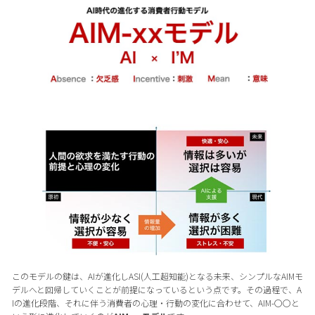
このモデルの鍵は、AIが進化しASI(人工超知能)となる未来、シンプルなAIMモ
デルへと回帰していくことが前提になっているという点です。その過程で、A
Iの進化段階、それに伴う消費者の心理・行動の変化に合わせて、AIM-〇〇と