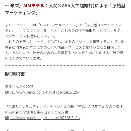
〜 未来）
AIMモデル
：人間×ASI(人工超知能)による「原始型
マーケティング」
また、ペンシルでは「G-DXコンサルティング」や「推し活コンサルティン
グ」、「サブスクコンサル」など、これらの時代を先取りしたコンサルティ
ングサービスも提供しています。
これらのモデルとサービスを活用し、企業のビジネスを革新することで、消
費者に消費者が本当に求める形で商品・サービスを届けることを目指しま
す。それにより、社会の総合的な幸福度向上と人間とAIが共創する世界の革
新に努めてまいります。
関連記事
博多ぺんたく2025
https://www.pencil.co.jp/hakatapentaku2025/
『AI導入コンサルティング』をペンシルが提供開始、AI活用で企業の生産性
の先の新たな価値を生み出すことを支援
https://www.pencil.co.jp/release/20250613_01/