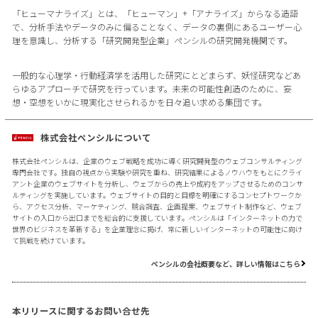
「ヒューマナライズ」とは、「ヒューマン」+「アナライズ」からなる造語
で、分析手法やデータのみに偏ることなく、データの裏側にあるユーザー心
理を意識し、分析する「研究開発型企業」ペンシルの研究開発機関です。
一般的な心理学・行動経済学を活用した研究にとどまらず、妖怪研究などあ
らゆるアプローチで研究を行っています。未来の可能性創造のために、妄
想・空想をいかに現実化させられるかを日々追い求める集団です。
株式会社ペンシルについて
株式会社ペンシルは、企業のウェブ戦略を成功に導く研究開発型のウェブコンサルティング
専門会社です。独自の視点から実験や研究を重ね、研究結果によるノウハウをもとにクライ
アント企業のウェブサイトを分析し、ウェブからの売上や成約をアップさせるためのコンサ
ルティングを実施しています。ウェブサイトの目的と目標を明確にするコンセプトワークか
ら、アクセス分析、マーケティング、競合調査、企画提案、ウェブサイト制作など、ウェブ
サイトの入口から出口までを総合的に支援しています。ペンシルは「インターネットの力で
世界のビジネスを革新する」を企業理念に掲げ、常に新しいインターネットの可能性に向け
て挑戦を続けています。
ペンシルの会社概要など、詳しい情報はこちら
本リリースに関するお問い合せ先