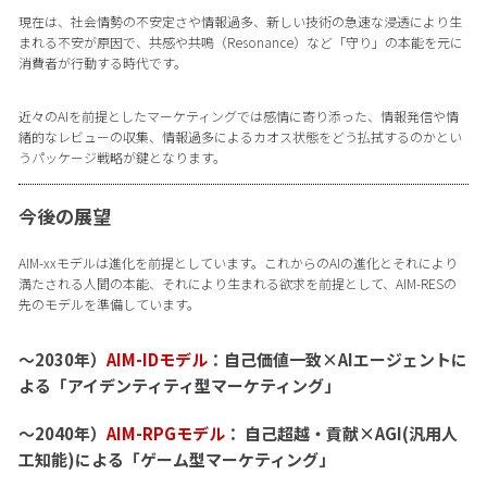
現在は、社会情勢の不安定さや情報過多、新しい技術の急速な浸透により生
まれる不安が原因で、共感や共鳴（Resonance）など「守り」の本能を元に
消費者が行動する時代です。
近々のAIを前提としたマーケティングでは感情に寄り添った、情報発信や情
緒的なレビューの収集、情報過多によるカオス状態をどう払拭するのかとい
うパッケージ戦略が鍵となります。
今後の展望
AIM-xxモデルは進化を前提としています。これからのAIの進化とそれにより
満たされる人間の本能、それにより生まれる欲求を前提として、AIM-RESの
先のモデルを準備しています。
〜2030年）
AIM-IDモデル
：自己価値一致×AIエージェントに
よる「アイデンティティ型マーケティング」
〜2040年）
AIM-RPGモデル
： 自己超越・貢献×AGI(汎用人
工知能)による「ゲーム型マーケティング」