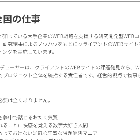
全国の仕事
が知っている大手企業のWEB戦略を支援する研究開発型WEB
、研究結果によるノウハウをもとにクライアントのWEBサイト
ィングを実施しています。
ロデューサーは、クライアントのWEBサイトの課題発見から、
でプロジェクト全体を統括する責任者です。経営的視点で物事
必要は全くありません。
も夢中で話せるおたく気質
れることに快感を覚える数字大好き人間
放っておけない好奇心旺盛な課題解決マニア