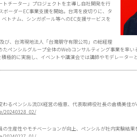
ートチーター」プロジェクトを主導し自社開発を行
ロスボーダーEC事業支援を開始。台湾を皮切りに、タ
、ベトナム、シンガポール等へのEC支援サービスを
O、及び、台湾現地法人「台灣朋守有限公司」の総経理
たペンシルグループ全体のWebコンサルティング事業を率いる。
を積極的に実施し、イベントや講演会では講師やモデレーター
わるペンシル流DX経営の極意、代表取締役社長の倉橋美佳がou
ase/20240328_02/
員の生産性やモチベーションが向上、ペンシルが社内実験結果
ase/20240227_01/