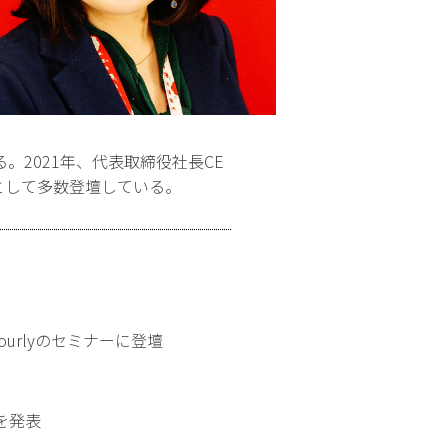
2021年、代表取締役社長CE
として多数登壇している。
rlyのセミナーに登壇
を発表