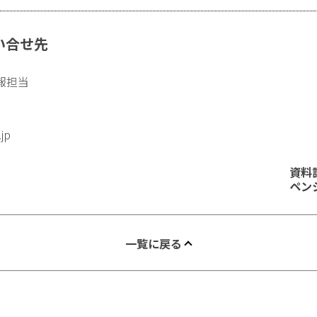
い合せ先
報担当
.jp
資料
ペン
一覧に戻る