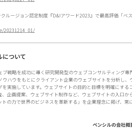
クルージョン認定制度『D&Iアワード2023』で最高評価「ベ
ase/20231214_01/
ルについて
ェブ戦略を成功に導く研究開発型のウェブコンサルティング専
ノウハウをもとにクライアント企業のウェブサイトを分析し、
グを実施しています。ウェブサイトの目的と目標を明確にする
査、企画提案、ウェブサイト制作など、ウェブサイトの入口か
ットの力で世界のビジネスを革新する」を企業理念に掲げ、常
ペンシルの会社概