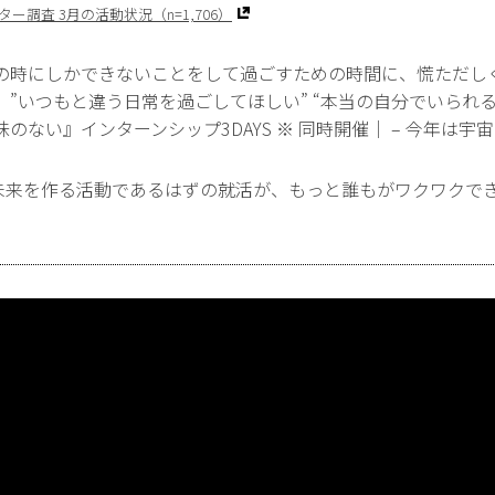
ター調査 3月の活動状況（n=1,706）
の時にしかできないことをして過ごすための時間に、慌ただし
”いつもと違う日常を過ごしてほしい” “本当の自分でいられ
ない』インターンシップ3DAYS ※ 同時開催｜ – 今年は宇
未来を作る活動であるはずの就活が、もっと誰もがワクワクで