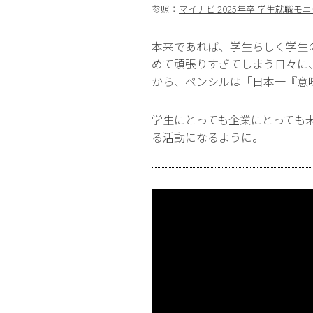
参照：
マイナビ 2025年卒 学生就職モニ
本来であれば、学生らしく学生
めて頑張りすぎてしまう日々に、
から、ペンシルは「日本一『意味の
学生にとっても企業にとっても
る活動になるように。