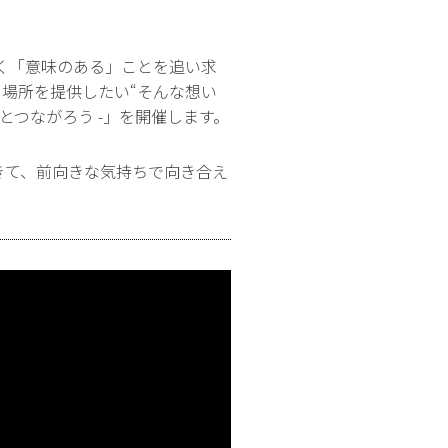
く「意味のある」ことを追い求
る場所を提供したい“そんな想い
宙とつながろう -」を開催します。
きて、前向きな気持ちで向き合え