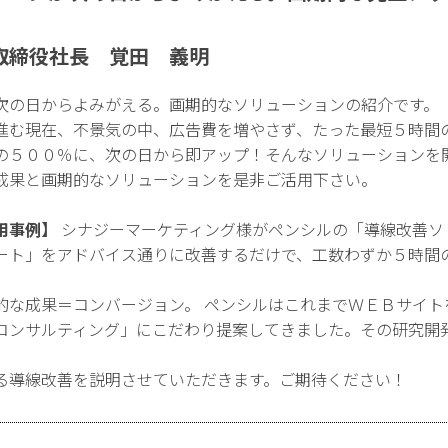
取締役社長 覚田 義明
次の日からよみがえる。画期的なソリューションの紹介です。
進む現在、不景気の中、広告費を増やさず、たった最短５時間
の５００％に、次の日から即アップ！そんなソリューションを
成果と画期的なソリューションを是非ご活用下さい。
用事例】
シナジーマーケティング様がペンシルの「導線改善ソ
ート」をアドバイス通りに改善するだけで、工数わずか５時間
的な成果＝コンバージョン。 ペンシルはこれまでＷＥＢサイト
コンサルティング」にこだわり提案してきました。その研究開
。
る導線改善を説明させていただきます。ご期待ください！