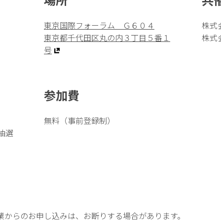
東京国際フォーラム Ｇ６０４
株式
）
東京都千代田区丸の内３丁目５番１
株式
号
参加費
無料（事前登録制）
抽選
業からのお申し込みは、お断りする場合があります。