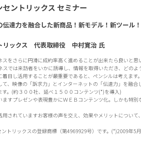
セントリックス セミナー
の伝達力を融合した新商品！新モデル！新ツール
トリックス 代表取締役 中村寛治 氏
ネスをさらに円滑に成約率高く進めることが出来たら良いと思
ネスでは来訪者をいかに誘導し、情報を取得いただき、どのよ
に着目し活用することが最重要であると、ペンシルは考えます
して、映像の「訴求力」とインターネットの「伝達力」を融合
す。(約３００社、延べ１５００コンテンツ(*)を導入)
いますプレゼンや表現豊かにＷＥＢコンテンツ化。しかも特別
活用されていますお客様の声を交え、効果やメリットについて
トリックスの登録商標（第4969929号）です。(*)2009年5