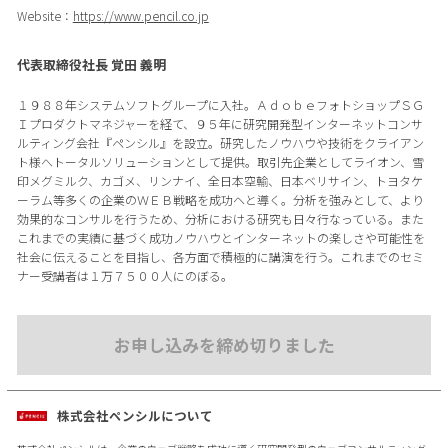
Website：
https://www.pencil.co.jp
代表取締役社長 覚田 義明
１９８８年システムソフトグループに入社。ＡｄｏｂｅフォトショップＳＧ
Ｉプロダクトマネジャーを経て、９５年に研究開発型インターネットコンサ
ルティング会社『ペンシル』を設立。研究したノウハウや技術をクライアン
ト様へトータルソリューションとして提供。取引先企業としてライオン、雪
印メグミルク、カゴメ、リンナイ、全日本空輸、日本ベリサイン、トヨタケ
ーラム等多くの企業のＷＥＢ戦略を成功ヘと導く。分析を強みとして、より
効果的なコンサルを行うため、分析における研究も日々行なっている。また
これまでの実績に基づく成功ノウハウとインターネットの楽しさや可能性を
社会に伝えることを目指し、各方面で積極的に講演を行う。これまでのセミ
ナー受講者は１万７５００人にのぼる。
お申し込みを締め切りました
株式会社ペンシルについて