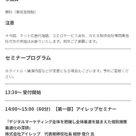
無料（事前登録制）
注意
＊今回、ネット広告代理店、ＳＥＯサービス会社、ＷＥＢ制作会社等同業他
社の方の参加はお断りいたします。何卒ご了承願います。
セミナープログラム
※タイトル・講演内容などが変更となる場合もございます。予めご容赦くだ
さい。
13:30〜 受付開始
14:00〜15:00（60分）【第一部】アイレップセミナー
『デジタルマーケティング全体を把握し全体最適を踏まえた個別施策
最適化の深耕』
株式会社アイレップ 代表取締役社長 紺野 俊介 氏