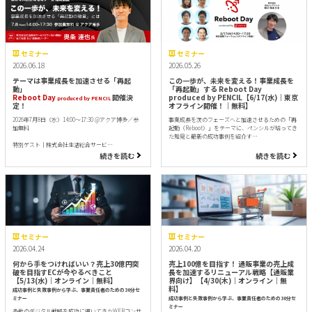
セミナー
セミナー
2026.06.18
2026.05.26
テーマは事業成長を加速させる「再起
この一歩が、未来を変える！事業成長を
動」
「再起動」する Reboot Day
Reboot Day
開催決
produced by PENCIL【6/17(水)｜東京
produced by PENCIL
定！
オフライン開催！｜無料】
2026年7月8日（水）14:00～17:30 @アクア博多／参
事業成長を次のフェーズへと加速させるための「再
加無料
起動（Reboot）」をテーマに、ペンシルが培ってき
た知見と最新の成功事例を紹介す…
特別ゲスト｜株式会社生活総合サービ…
続きを読む
続きを読む
セミナー
セミナー
2026.04.24
2026.04.20
何から手をつければいい？売上30億円突
売上100億を目指す！ 通販事業の売上成
破を目指すECが今やるべきこと
長を加速するリニューアル戦略【通販業
【5/13(水)｜オンライン｜無料】
界向け】【4/30(木)｜オンライン｜無
料】
成功事例と失敗事例から学ぶ、事業責任者のための30分セ
ミナー
成功事例と失敗事例から学ぶ、事業責任者のための30分セ
ミナー
多数のデジタル戦略を成功に導いてきたWEBコンサ