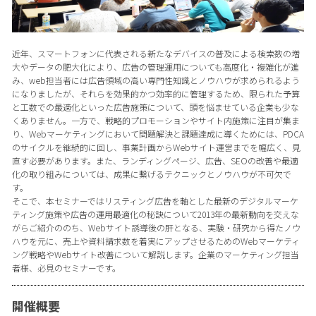
近年、スマートフォンに代表される新たなデバイスの普及による検索数の増
大やデータの肥大化により、広告の管理運用についても高度化・複雑化が進
み、web担当者には広告領域の高い専門性知識とノウハウが求められるよう
になりましたが、それらを効果的かつ効率的に管理するため、限られた予算
と工数での最適化といった広告施策について、頭を悩ませている企業も少な
くありません。一方で、戦略的プロモーションやサイト内施策に注目が集ま
り、Webマーケティングにおいて問題解決と課題達成に導くためには、PDCA
のサイクルを継続的に回し、事業計画からWebサイト運営までを幅広く、見
直す必要があります。また、ランディングページ、広告、SEOの改善や最適
化の取り組みについては、成果に繋げるテクニックとノウハウが不可欠で
す。
そこで、本セミナーではリスティング広告を軸とした最新のデジタルマーケ
ティング施策や広告の運用最適化の秘訣について2013年の最新動向を交えな
がらご紹介ののち、Webサイト誘導後の肝となる、実験・研究から得たノウ
ハウを元に、売上や資料請求数を着実にアップさせるためのWebマーケティ
ング戦略やWebサイト改善について解説します。企業のマーケティング担当
者様、必見のセミナーです。
開催概要