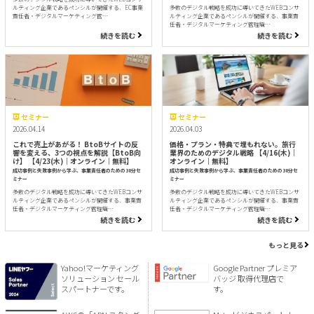
ルティング企業であるペンシルが開催する、EC事業
多数のデジタル戦略を成功に導いてきたWEBコンサ
責任者・デジタルマーケティング管…
ルティング企業であるペンシルが開催する、事業責
任者・デジタルマーケティング管理職…
続きを読む
続きを読む
セミナー
セミナー
2026.04.14
2026.04.03
これで売上があがる！ BtoBサイトの反
価格・プラン・特典で埋もれない。旅行
響を変える、3つの視点を解説【BtoB向
業界のためのデジタル戦略 【4/16(木)｜
け】 【4/23(木)｜オンライン｜無料】
オンライン｜無料】
成功事例と失敗事例から学ぶ、事業責任者のための30分セ
成功事例と失敗事例から学ぶ、事業責任者のための30分セ
ミナー
ミナー
多数のデジタル戦略を成功に導いてきたWEBコンサ
多数のデジタル戦略を成功に導いてきたWEBコンサ
ルティング企業であるペンシルが開催する、事業責
ルティング企業であるペンシルが開催する、事業責
任者・デジタルマーケティング管理職…
任者・デジタルマーケティング管理職…
続きを読む
続きを読む
もっと見る
Yahoo!マーケティング
Google Partner プレミア
ソリューション セール
バッジ 取得代理店で
スパートナーです。
す。