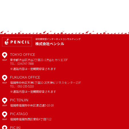
TOKYO OFFICE
東京都渋谷区渋谷2丁目21−1
渋谷ヒカリエ33F
MAP
TEL：03-6747-7888
※通話内容は一定期間録音されます
FUKUOKA OFFICE
福岡市中央区天神1丁目10-20
天神ビジネスセンター15Ｆ
MAP
TEL：092-235-5210
※通話内容は一定期間録音されます
PIC TENJIN
福岡県福岡市中央区渡辺通5-10-18
MAP
PIC ATAGO
福岡県福岡市西区愛宕4丁目7-12
MAP
PIC IKI