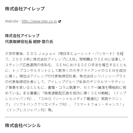
株式会社アイレップ
Website：
http://www.irep.co.jp
株式会社アイレップ
代表取締役社長 紺野 俊介氏
大学卒業後、ＥＤＳ Ｊａｐａｎ（現日本ヒューレット・パッカード）を経
て、２００３年に株式会社アイレップに入社。黎明期よりＳＥＭに従事しリ
スティング広告運用の体系化、 ＳＥＭにおけるＳＥＯ手法を確立するととも
に、トップコンサルタントとして数多くの大手クライアントのＳＥＭを成功
に導く。現在はアイレップの代表取締役社長、株式会社レリバンシープラス
の代表取締役社長として、アイレップグループ全体のデジタルマーケティン
グ事業を率いるとともに、書籍・コラム執筆や、セミナー講演を積極的に務
めている。主な著書に「検索連動型広告を成功に導くＳＥＭ戦略」（インプ
レスジャパン刊）、「ＳＭＯ（ソーシャルメディア最適化）実践テクニッ
ク」（ソフトバンククリエイティブ刊）、「スマートフォン・チャンス！」
（インプレスジャパン刊）等。
株式会社ペンシル