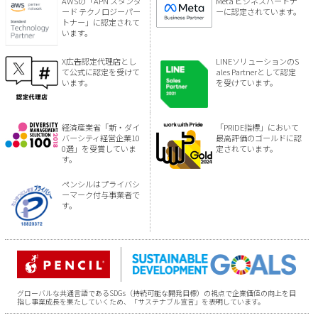
AWSの「APN スタンダ
Meta ビジネスパートナ
ード テクノロジーパー
ーに認定されています。
トナー」に認定されて
います。
X広告認定代理店とし
LINEソリューションのS
て公式に認定を受けて
ales Partnerとして認定
います。
を受けています。
経済産業省「新・ダイ
「PRIDE指標」において
バーシティ経営企業10
最高評価のゴールドに認
0選」を受賞していま
定されています。
す。
ペンシルはプライバシ
ーマーク付与事業者で
す。
グローバルな共通言語であるSDGs（持続可能な開発目標）の視点で企業価値の向上を目
指し事業成長を果たしていくため、「サステナブル宣言」を表明しています。