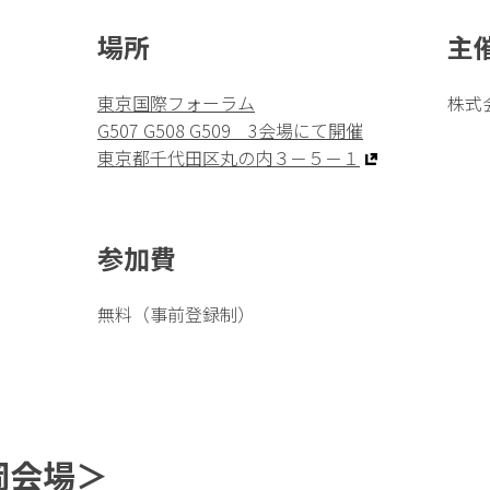
場所
主
東京国際フォーラム
株式
）
G507 G508 G509 3会場にて開催
東京都千代田区丸の内３－５－１
参加費
無料（事前登録制）
岡会場＞