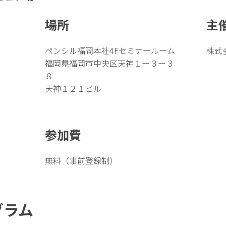
場所
主
ペンシル福岡本社4Fセミナールーム
株式
）
福岡県福岡市中央区天神１ー３ー３
８
天神１２１ビル
参加費
無料（事前登録制）
グラム