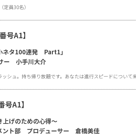
（定員30名）
演番号A1】
タ100連発 Part1」
サー 小手川大介
ラッシュ。持ち帰り放題です。あなたは進行スピードについて
演番号A1】
き上げのための心得〜
メント部 プロデューサー 倉橋美佳