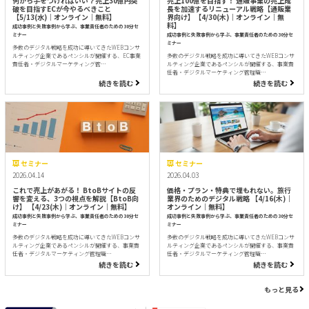
何から手をつければいい？売上30億円突
売上100億を目指す！ 通販事業の売上成
破を目指すECが今やるべきこと
長を加速するリニューアル戦略【通販業
【5/13(水)｜オンライン｜無料】
界向け】【4/30(木)｜オンライン｜無
料】
成功事例と失敗事例から学ぶ、事業責任者のための30分セ
ミナー
成功事例と失敗事例から学ぶ、事業責任者のための30分セ
ミナー
多数のデジタル戦略を成功に導いてきたWEBコンサ
ルティング企業であるペンシルが開催する、EC事業
多数のデジタル戦略を成功に導いてきたWEBコンサ
責任者・デジタルマーケティング管…
ルティング企業であるペンシルが開催する、事業責
任者・デジタルマーケティング管理職…
続きを読む
続きを読む
セミナー
セミナー
2026.04.14
2026.04.03
これで売上があがる！ BtoBサイトの反
価格・プラン・特典で埋もれない。旅行
響を変える、3つの視点を解説【BtoB向
業界のためのデジタル戦略 【4/16(木)｜
け】 【4/23(木)｜オンライン｜無料】
オンライン｜無料】
成功事例と失敗事例から学ぶ、事業責任者のための30分セ
成功事例と失敗事例から学ぶ、事業責任者のための30分セ
ミナー
ミナー
多数のデジタル戦略を成功に導いてきたWEBコンサ
多数のデジタル戦略を成功に導いてきたWEBコンサ
ルティング企業であるペンシルが開催する、事業責
ルティング企業であるペンシルが開催する、事業責
任者・デジタルマーケティング管理職…
任者・デジタルマーケティング管理職…
続きを読む
続きを読む
もっと見る