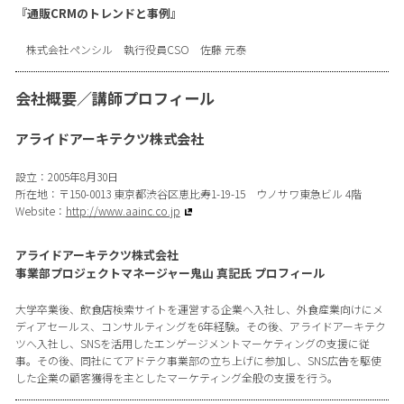
『通販CRMのトレンドと事例』
株式会社ペンシル 執行役員CSO 佐藤 元泰
会社概要／講師プロフィール
アライドアーキテクツ株式会社
設立：2005年8月30日
所在地：〒150-0013 東京都渋谷区恵比寿1-19-15 ウノサワ東急ビル 4階
Website：
http://www.aainc.co.jp
アライドアーキテクツ株式会社
事業部プロジェクトマネージャー鬼山 真記氏 プロフィール
大学卒業後、飲食店検索サイトを運営する企業へ入社し、外食産業向けにメ
ディアセールス、コンサルティングを6年経験。その後、アライドアーキテク
ツへ入社し、SNSを活用したエンゲージメントマーケティングの支援に従
事。その後、同社にてアドテク事業部の立ち上げに参加し、SNS広告を駆使
した企業の顧客獲得を主としたマーケティング全般の支援を行う。