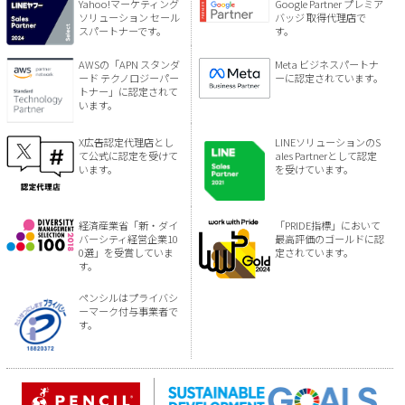
Yahoo!マーケティング
Google Partner プレミア
ソリューション セール
バッジ 取得代理店で
スパートナーです。
す。
AWSの「APN スタンダ
Meta ビジネスパートナ
ード テクノロジーパー
ーに認定されています。
トナー」に認定されて
います。
X広告認定代理店とし
LINEソリューションのS
て公式に認定を受けて
ales Partnerとして認定
います。
を受けています。
経済産業省「新・ダイ
「PRIDE指標」において
バーシティ経営企業10
最高評価のゴールドに認
0選」を受賞していま
定されています。
す。
ペンシルはプライバシ
ーマーク付与事業者で
す。