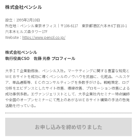
株式会社ペンシル
設立：1995年2月10日
所在地：ペンシル東京オフィス｜〒106-6117 東京都港区六本木6丁目10-1
六本木ヒルズ森タワー17F
Website：
https://www.pencil.co.jp/
株式会社ペンシル
執行役員CSO 佐藤 元泰 プロフィール
大手ＩＴ企業勤務後、ペンシル入社。マーケティングに関する豊富な知見と
ＷＥＢサイトを成功に導くペンシルのノウハウを武器に、化粧品、ヘルスケ
ア、単品通販等、ＥＣのコンサルティングを多数手がける。戦略策定、ログ
分析をエビデンスとしたサイト改善、導線改善、プロモーション改善による
成功事例多数。エヴァンジェリストとして、大手企業社内セミナー特命講師
や全国のオープンセミナーにて売上のあがるＷＥＢサイト構築の手法の啓発
活動を行っている。
お申し込みを締め切りました