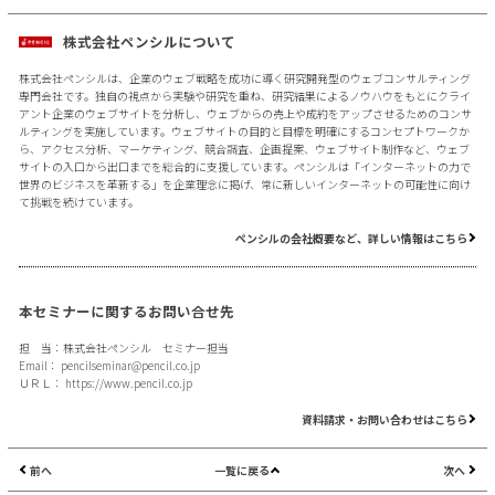
株式会社ペンシルについて
株式会社ペンシルは、企業のウェブ戦略を成功に導く研究開発型のウェブコンサルティング
専門会社です。独自の視点から実験や研究を重ね、研究結果によるノウハウをもとにクライ
アント企業のウェブサイトを分析し、ウェブからの売上や成約をアップさせるためのコンサ
ルティングを実施しています。ウェブサイトの目的と目標を明確にするコンセプトワークか
ら、アクセス分析、マーケティング、競合調査、企画提案、ウェブサイト制作など、ウェブ
サイトの入口から出口までを総合的に支援しています。ペンシルは「インターネットの力で
世界のビジネスを革新する」を企業理念に掲げ、常に新しいインターネットの可能性に向け
て挑戦を続けています。
ペンシルの会社概要など、詳しい情報はこちら
本セミナーに関するお問い合せ先
担 当：株式会社ペンシル セミナー担当
Email：
pencilseminar@pencil.co.jp
ＵＲＬ：
https://www.pencil.co.jp
資料請求・お問い合わせはこちら
前へ
一覧に戻る
次へ