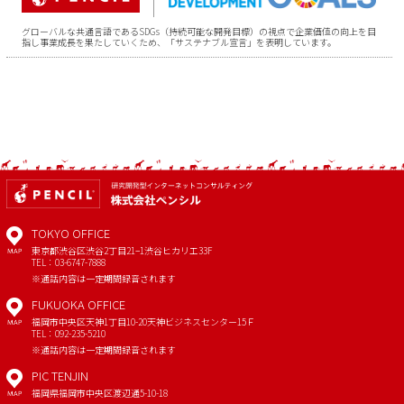
グローバルな共通言語であるSDGs（持続可能な開発目標）の視点で企業価値の向上を目
指し事業成長を果たしていくため、「サステナブル宣言」を表明しています。
TOKYO OFFICE
東京都渋谷区渋谷2丁目21−1
渋谷ヒカリエ33F
MAP
TEL：03-6747-7888
※通話内容は一定期間録音されます
FUKUOKA OFFICE
福岡市中央区天神1丁目10-20
天神ビジネスセンター15Ｆ
MAP
TEL：092-235-5210
※通話内容は一定期間録音されます
PIC TENJIN
福岡県福岡市中央区渡辺通5-10-18
MAP