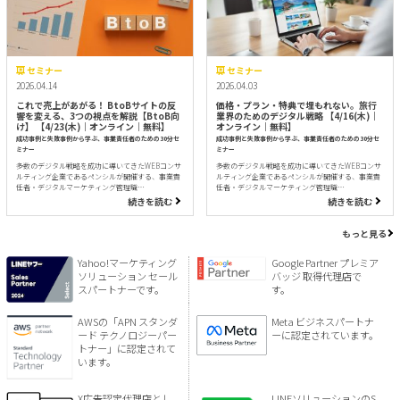
セミナー
セミナー
2026.04.14
2026.04.03
これで売上があがる！ BtoBサイトの反
価格・プラン・特典で埋もれない。旅行
響を変える、3つの視点を解説【BtoB向
業界のためのデジタル戦略 【4/16(木)｜
け】 【4/23(木)｜オンライン｜無料】
オンライン｜無料】
成功事例と失敗事例から学ぶ、事業責任者のための30分セ
成功事例と失敗事例から学ぶ、事業責任者のための30分セ
ミナー
ミナー
多数のデジタル戦略を成功に導いてきたWEBコンサ
多数のデジタル戦略を成功に導いてきたWEBコンサ
ルティング企業であるペンシルが開催する、事業責
ルティング企業であるペンシルが開催する、事業責
任者・デジタルマーケティング管理職…
任者・デジタルマーケティング管理職…
続きを読む
続きを読む
もっと見る
Yahoo!マーケティング
Google Partner プレミア
ソリューション セール
バッジ 取得代理店で
スパートナーです。
す。
AWSの「APN スタンダ
Meta ビジネスパートナ
ード テクノロジーパー
ーに認定されています。
トナー」に認定されて
います。
X広告認定代理店とし
LINEソリューションのS