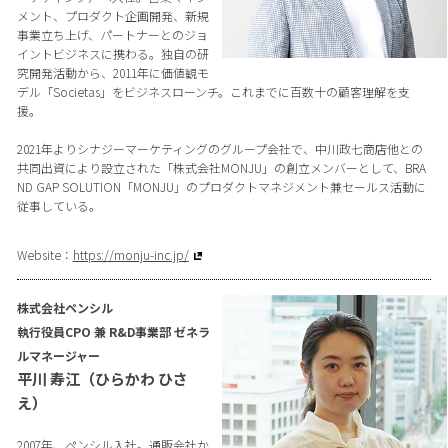
メント、プロダクト企画開発、新規
事業立ち上げ、パートナーとのジョ
イントビジネスに携わる。独自の研
究開発活動から、2011年に価値観モ
デル「Societas」をビジネスローンチ。これまでに百数十の顧客理解を支
援。
2021年よりシナジーマーケティングのグループ会社で、中川政七商店他との
共同出資により設立された「株式会社MONJU」の創立メンバーとして、BRA
ND GAP SOLUTION「MONJU」のプロダクトマネジメント兼セールス活動に
従事している。
Website：
https://monju-inc.jp/
株式会社ペンシル
執行役員CPO 兼 R&D事業部 ゼネラ
ルマネージャー
平川 寿江（ひらかわ ひさ
え）
2007年、ペンシル入社。通販会社か