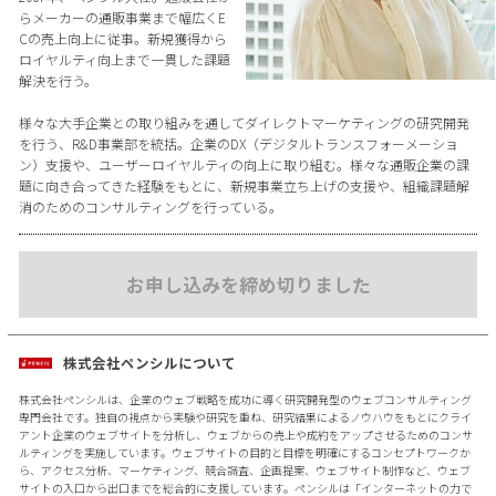
らメーカーの通販事業まで幅広くE
Cの売上向上に従事。新規獲得から
ロイヤルティ向上まで一貫した課題
解決を行う。
様々な大手企業との取り組みを通してダイレクトマーケティングの研究開発
を行う、R&D事業部を統括。企業のDX（デジタルトランスフォーメーショ
ン）支援や、ユーザーロイヤルティの向上に取り組む。様々な通販企業の課
題に向き合ってきた経験をもとに、新規事業立ち上げの支援や、組織課題解
消のためのコンサルティングを行っている。
お申し込みを締め切りました
株式会社ペンシルについて
株式会社ペンシルは、企業のウェブ戦略を成功に導く研究開発型のウェブコンサルティング
専門会社です。独自の視点から実験や研究を重ね、研究結果によるノウハウをもとにクライ
アント企業のウェブサイトを分析し、ウェブからの売上や成約をアップさせるためのコンサ
ルティングを実施しています。ウェブサイトの目的と目標を明確にするコンセプトワークか
ら、アクセス分析、マーケティング、競合調査、企画提案、ウェブサイト制作など、ウェブ
サイトの入口から出口までを総合的に支援しています。ペンシルは「インターネットの力で