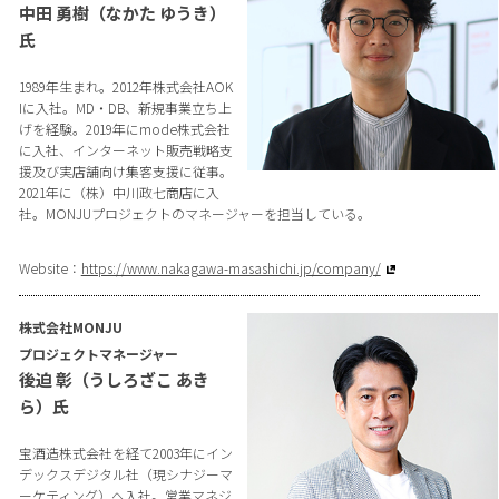
中田 勇樹（なかた ゆうき）
氏
1989年生まれ。2012年株式会社AOK
Iに入社。MD・DB、新規事業立ち上
げを経験。2019年にmode株式会社
に入社、インターネット販売戦略支
援及び実店舗向け集客支援に従事。
2021年に（株）中川政七商店に入
社。MONJUプロジェクトのマネージャーを担当している。
Website：
https://www.nakagawa-masashichi.jp/company/
株式会社MONJU
プロジェクトマネージャー
後迫 彰（うしろざこ あき
ら）氏
宝酒造株式会社を経て2003年にイン
デックスデジタル社（現シナジーマ
ーケティング）へ入社。営業マネジ