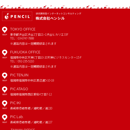
TOKYO OFFICE
東京都渋谷区渋谷2丁目21−1
渋谷ヒカリエ33F
MAP
TEL：03-6747-7888
※通話内容は一定期間録音されます
FUKUOKA OFFICE
福岡市中央区天神1丁目10-20
天神ビジネスセンター15Ｆ
MAP
TEL：092-235-5210
※通話内容は一定期間録音されます
PIC TENJIN
福岡県福岡市中央区渡辺通5-10-18
MAP
PIC ATAGO
福岡県福岡市西区愛宕4丁目7-12
MAP
PIC IKI
長崎県壱岐市郷ノ浦町郷ノ浦220
MAP
PIC Lab.
長崎県壱岐市郷ノ浦町郷ノ浦227
MAP
TAIWAN OFFICE