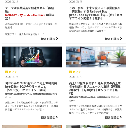
2026.06.18
2026.05.26
テーマは事業成長を加速させる「再起
この一歩が、未来を変える！事業成長を
動」
「再起動」する Reboot Day
Reboot Day
開催決
produced by PENCIL【6/17(水)｜東京
produced by PENCIL
定！
オフライン開催！｜無料】
2026年7月8日（水）14:00～17:30 @アクア博多／参
事業成長を次のフェーズへと加速させるための「再
加無料
起動（Reboot）」をテーマに、ペンシルが培ってき
た知見と最新の成功事例を紹介す…
特別ゲスト｜株式会社生活総合サービ…
続きを読む
続きを読む
セミナー
セミナー
2026.04.24
2026.04.20
何から手をつければいい？売上30億円突
売上100億を目指す！ 通販事業の売上成
破を目指すECが今やるべきこと
長を加速するリニューアル戦略【通販業
【5/13(水)｜オンライン｜無料】
界向け】【4/30(木)｜オンライン｜無
料】
成功事例と失敗事例から学ぶ、事業責任者のための30分セ
ミナー
成功事例と失敗事例から学ぶ、事業責任者のための30分セ
ミナー
多数のデジタル戦略を成功に導いてきたWEBコンサ
ルティング企業であるペンシルが開催する、EC事業
多数のデジタル戦略を成功に導いてきたWEBコンサ
責任者・デジタルマーケティング管…
ルティング企業であるペンシルが開催する、事業責
任者・デジタルマーケティング管理職…
続きを読む
続きを読む