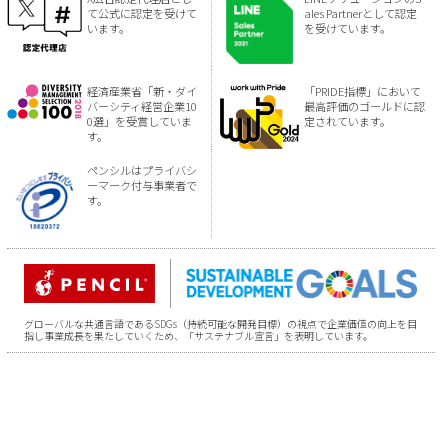
て公式に認定を受けて
ales Partnerとして認定
います。
を受けています。
経済産業省「新・ダイ
「PRIDE指標」において
バーシティ経営企業10
最高評価のゴールドに認
0選」を受賞していま
定されています。
す。
ペンシルはプライバシ
ーマーク付与事業者で
す。
グローバルな共通言語であるSDGs（持続可能な開発目標）の視点で企業価値の向上を目
指し事業成長を果たしていくため、「サステナブル宣言」を表明しています。