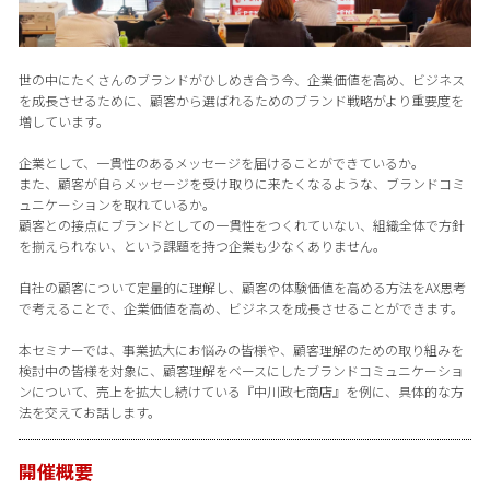
世の中にたくさんのブランドがひしめき合う今、企業価値を高め、ビジネス
を成長させるために、顧客から選ばれるためのブランド戦略がより重要度を
増しています。
企業として、一貫性のあるメッセージを届けることができているか。
また、顧客が自らメッセージを受け取りに来たくなるような、ブランドコミ
ュニケーションを取れているか。
顧客との接点にブランドとしての一貫性をつくれていない、組織全体で方針
を揃えられない、という課題を持つ企業も少なくありません。
自社の顧客について定量的に理解し、顧客の体験価値を高める方法をAX思考
で考えることで、企業価値を高め、ビジネスを成長させることができます。
本セミナーでは、事業拡大にお悩みの皆様や、顧客理解のための取り組みを
検討中の皆様を対象に、顧客理解をベースにしたブランドコミュニケーショ
ンについて、売上を拡大し続けている『中川政七商店』を例に、具体的な方
法を交えてお話します。
開催概要