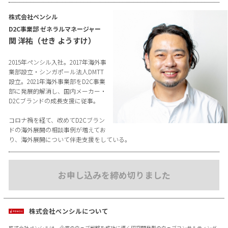
株式会社ペンシル
D2C事業部 ゼネラルマネージャー
関 洋祐（せき ようすけ）
2015年ペンシル入社。2017年海外事
業部設立・シンガポール法人DMTT
設立。2021年海外事業部をD2C事業
部に発展的解消し、国内メーカー・
D2Cブランドの成長支援に従事。
コロナ禍を経て、改めてD2Cブラン
ドの海外展開の相談事例が増えてお
り、海外展開について伴走支援をしている。
お申し込みを締め切りました
株式会社ペンシルについて
株式会社ペンシルは、企業のウェブ戦略を成功に導く研究開発型のウェブコンサルティング