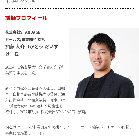
株式会社ペンシル
講師プロフィール
株式会社STANDAGE
セールス/事業開発 統括
加藤 大介（かとう だいす
け）氏
2016年に名古屋大学文学部人文学科
英語学専攻を卒業。
新卒で兼松株式会社へ入社し、自動
車・自動車部品や建機等の貿易、海
外出資会社との協業業務に従事。Bt
oB貿易分野のDXの遅れと可能性を
確信し、2022年7月に株式会社STANDAGEに参画。
現在はセールス/事業開発の統括として、ユーザー・協業パートナーの開拓、
事業化を推進している。