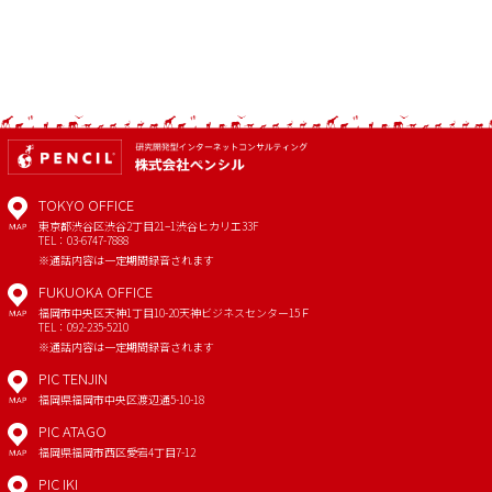
TOKYO OFFICE
東京都渋谷区渋谷2丁目21−1
渋谷ヒカリエ33F
MAP
TEL：03-6747-7888
※通話内容は一定期間録音されます
FUKUOKA OFFICE
福岡市中央区天神1丁目10-20
天神ビジネスセンター15Ｆ
MAP
TEL：092-235-5210
※通話内容は一定期間録音されます
PIC TENJIN
福岡県福岡市中央区渡辺通5-10-18
MAP
PIC ATAGO
福岡県福岡市西区愛宕4丁目7-12
MAP
PIC IKI