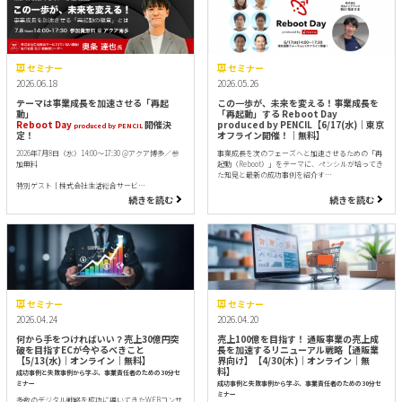
セミナー
セミナー
2026.06.18
2026.05.26
テーマは事業成長を加速させる「再起
この一歩が、未来を変える！事業成長を
動」
「再起動」する Reboot Day
Reboot Day
開催決
produced by PENCIL【6/17(水)｜東京
produced by PENCIL
定！
オフライン開催！｜無料】
2026年7月8日（水）14:00～17:30 @アクア博多／参
事業成長を次のフェーズへと加速させるための「再
加無料
起動（Reboot）」をテーマに、ペンシルが培ってき
た知見と最新の成功事例を紹介す…
特別ゲスト｜株式会社生活総合サービ…
続きを読む
続きを読む
セミナー
セミナー
2026.04.24
2026.04.20
何から手をつければいい？売上30億円突
売上100億を目指す！ 通販事業の売上成
破を目指すECが今やるべきこと
長を加速するリニューアル戦略【通販業
【5/13(水)｜オンライン｜無料】
界向け】【4/30(木)｜オンライン｜無
料】
成功事例と失敗事例から学ぶ、事業責任者のための30分セ
ミナー
成功事例と失敗事例から学ぶ、事業責任者のための30分セ
ミナー
多数のデジタル戦略を成功に導いてきたWEBコンサ