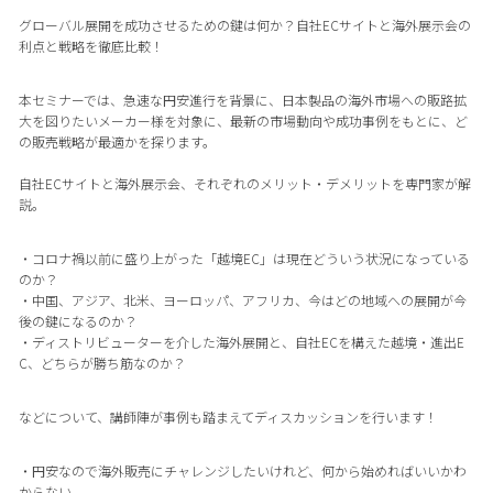
グローバル展開を成功させるための鍵は何か？自社ECサイトと海外展示会の
利点と戦略を徹底比較！
本セミナーでは、急速な円安進行を背景に、日本製品の海外市場への販路拡
大を図りたいメーカー様を対象に、最新の市場動向や成功事例をもとに、ど
の販売戦略が最適かを探ります。
自社ECサイトと海外展示会、それぞれのメリット・デメリットを専門家が解
説。
・コロナ禍以前に盛り上がった「越境EC」は現在どういう状況になっている
のか？
・中国、アジア、北米、ヨーロッパ、アフリカ、今はどの地域への展開が今
後の鍵になるのか？
・ディストリビューターを介した海外展開と、自社ECを構えた越境・進出E
C、どちらが勝ち筋なのか？
などについて、講師陣が事例も踏まえてディスカッションを行います！
・円安なので海外販売にチャレンジしたいけれど、何から始めればいいかわ
からない