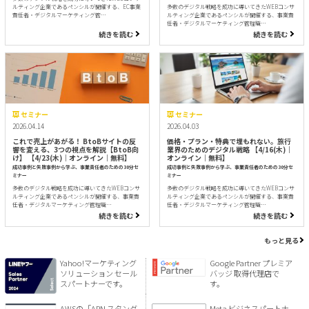
ルティング企業であるペンシルが開催する、EC事業
多数のデジタル戦略を成功に導いてきたWEBコンサ
責任者・デジタルマーケティング管…
ルティング企業であるペンシルが開催する、事業責
任者・デジタルマーケティング管理職…
続きを読む
続きを読む
セミナー
セミナー
2026.04.14
2026.04.03
これで売上があがる！ BtoBサイトの反
価格・プラン・特典で埋もれない。旅行
響を変える、3つの視点を解説【BtoB向
業界のためのデジタル戦略 【4/16(木)｜
け】 【4/23(木)｜オンライン｜無料】
オンライン｜無料】
成功事例と失敗事例から学ぶ、事業責任者のための30分セ
成功事例と失敗事例から学ぶ、事業責任者のための30分セ
ミナー
ミナー
多数のデジタル戦略を成功に導いてきたWEBコンサ
多数のデジタル戦略を成功に導いてきたWEBコンサ
ルティング企業であるペンシルが開催する、事業責
ルティング企業であるペンシルが開催する、事業責
任者・デジタルマーケティング管理職…
任者・デジタルマーケティング管理職…
続きを読む
続きを読む
もっと見る
Yahoo!マーケティング
Google Partner プレミア
ソリューション セール
バッジ 取得代理店で
スパートナーです。
す。
AWSの「APN スタンダ
Meta ビジネスパートナ