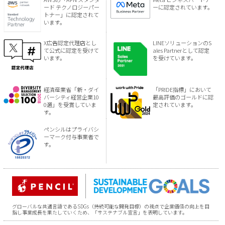
ード テクノロジーパー
ーに認定されています。
トナー」に認定されて
います。
X広告認定代理店とし
LINEソリューションのS
て公式に認定を受けて
ales Partnerとして認定
います。
を受けています。
経済産業省「新・ダイ
「PRIDE指標」において
バーシティ経営企業10
最高評価のゴールドに認
0選」を受賞していま
定されています。
す。
ペンシルはプライバシ
ーマーク付与事業者で
す。
グローバルな共通言語であるSDGs（持続可能な開発目標）の視点で企業価値の向上を目
指し事業成長を果たしていくため、「サステナブル宣言」を表明しています。