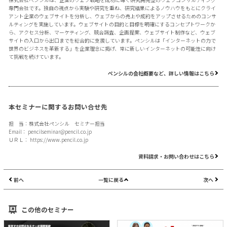
専門会社です。独自の視点から実験や研究を重ね、研究結果によるノウハウをもとにクライ
アント企業のウェブサイトを分析し、ウェブからの売上や成約をアップさせるためのコンサ
ルティングを実施しています。ウェブサイトの目的と目標を明確にするコンセプトワークか
ら、アクセス分析、マーケティング、競合調査、企画提案、ウェブサイト制作など、ウェブ
サイトの入口から出口までを総合的に支援しています。ペンシルは「インターネットの力で
世界のビジネスを革新する」を企業理念に掲げ、常に新しいインターネットの可能性に向け
て挑戦を続けています。
ペンシルの会社概要など、詳しい情報はこちら
本セミナーに関するお問い合せ先
担 当：株式会社ペンシル セミナー担当
Email：
pencilseminar@pencil.co.jp
ＵＲＬ：
https://www.pencil.co.jp
資料請求・お問い合わせはこちら
前へ
一覧に戻る
次へ
この他のセミナー