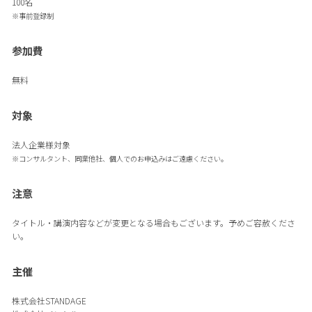
100名
※事前登録制
参加費
無料
対象
法人企業様対象
※コンサルタント、同業他社、個人でのお申込みはご遠慮ください。
注意
タイトル・講演内容などが変更となる場合もございます。予めご容赦くださ
い。
主催
株式会社STANDAGE