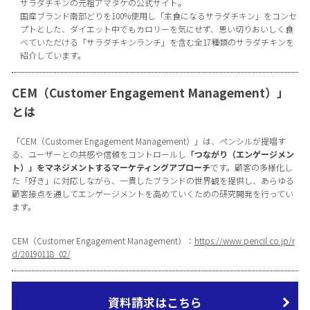
サラダチキンの元祖アマタケの公式サイト。
国産ブランド南部どりを100%使用し「主食になるサラダチキン」をコンセ
プトとした、ダイエット中でもカロリーを気にせず、思い切りおいしく食
べていただける「サラダチキンランチ」を含む全17種類のサラダチキンを
紹介しています。
CEM（Customer Engagement Management）」
とは
「CEM（Customer Engagement Management）」は、ペンシルが提唱す
る、ユーザーとの共感や信頼をコントロールし
「つながり（エンゲージメン
ト）」をマネジメントするマーケティングアプローチ
です。顧客の多様化し
た「好き」に対応しながら、一貫したブランドの世界観を提供し、あらゆる
顧客接点を通してエンゲージメントを高めていくための研究開発を行ってい
ます。
CEM（Customer Engagement Management）：
https://www.pencil.co.jp/r
d/20190118_02/
資料請求はこちら