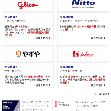
成功事例
成功事例
江崎グリコ株式会社
日東電工ベースマテリアル株式会社
通販売上
2年
で
3.5
倍！
BtoB直販の
平均リード獲得件数
が2年間
1円もむだにしない！効果の最大化を図る
で
1.3倍
に！
プロモーションで、
WEB新規顧客の獲得
が
30倍
に！
続きを読む
続きを読む
成功事例
成功事例
株式会社やずや
ハウス食品株式会社
導入後、約3ヵ月で
CVR136%改善！
ター
わずか
15日間
のキャンペーン施策で、そ
ゲットに合わせたチャット対話型カート
れまでの既存会員数の
約10倍
の
新規会員
で購入体験を向上
を
獲得
！
続きを読む
続きを読む
もっと見る
Yahoo!マーケティング
Google Partner プレミア
ソリューション セール
バッジ 取得代理店で
スパートナーです。
す。