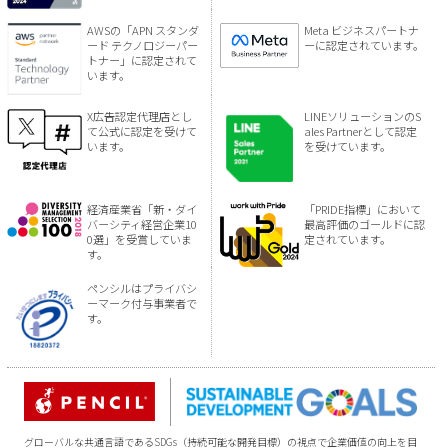
AWSの「APN スタンダ
Meta ビジネスパートナ
ード テクノロジーパー
ーに認定されています。
トナー」に認定されて
います。
X広告認定代理店とし
LINEソリューションのS
て公式に認定を受けて
ales Partnerとして認定
います。
を受けています。
経済産業省「新・ダイ
「PRIDE指標」において
バーシティ経営企業10
最高評価のゴールドに認
0選」を受賞していま
定されています。
す。
ペンシルはプライバシ
ーマーク付与事業者で
す。
グローバルな共通言語であるSDGs（持続可能な開発目標）の視点で企業価値の向上を目