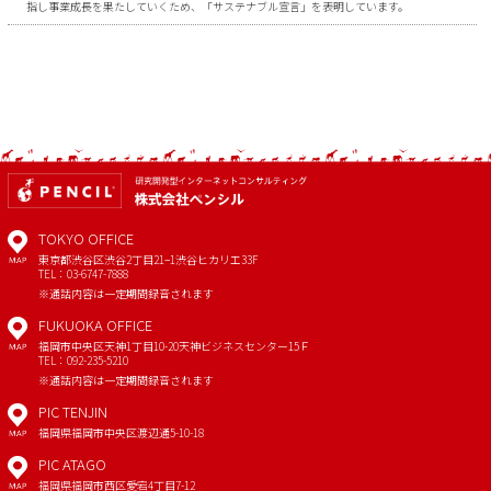
指し事業成長を果たしていくため、「サステナブル宣言」を表明しています。
TOKYO OFFICE
東京都渋谷区渋谷2丁目21−1
渋谷ヒカリエ33F
MAP
TEL：03-6747-7888
※通話内容は一定期間録音されます
FUKUOKA OFFICE
福岡市中央区天神1丁目10-20
天神ビジネスセンター15Ｆ
MAP
TEL：092-235-5210
※通話内容は一定期間録音されます
PIC TENJIN
福岡県福岡市中央区渡辺通5-10-18
MAP
PIC ATAGO
福岡県福岡市西区愛宕4丁目7-12