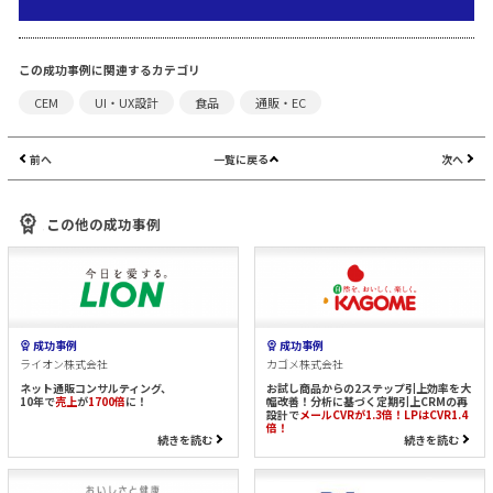
この成功事例に関連するカテゴリ
CEM
UI・UX設計
食品
通販・EC
前へ
一覧に戻る
次へ
この他の成功事例
成功事例
成功事例
ライオン株式会社
カゴメ株式会社
ネット通販コンサルティング、
お試し商品からの2ステップ引上効率を大
10年で
売上
が
1700倍
に！
幅改善！分析に基づく定期引上CRMの再
設計で
メールCVRが1.3倍！LPはCVR1.4
倍！
続きを読む
続きを読む