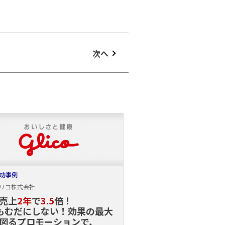
次へ
功事例
リコ株式会社
売上
2年
で
3.5
倍！
もむだにしない！効果の最大
図るプロモーションで、