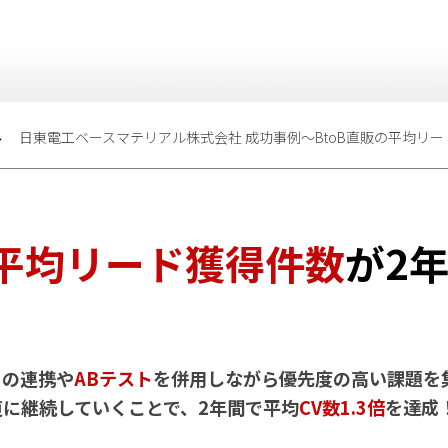
日東電工ベースマテリアル株式会社 成功事例〜BtoB直販の平均リード
平均リード獲得件数
が2
との連携や
ABテスト
を併用しながら優先度の高い課題を集
に継続していくことで、2年間で平均
CV数1.3倍
を達成