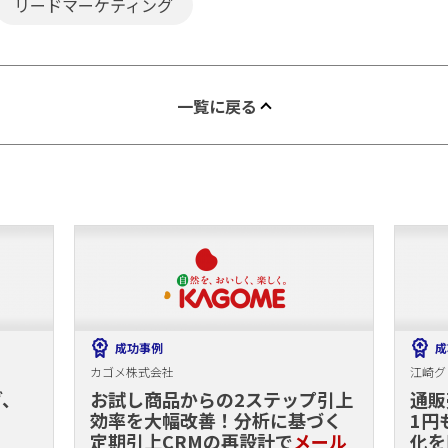
リードマーケティング
一覧に戻る
成功事例
成
カゴメ株式会社
江崎グ
グ、
お試し商品からの2ステップ引上
通販
効率を大幅改善！分析に基づく
1円
定期引上CRMの再設計で
メール
化を