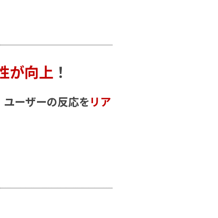
性が向上
！
、ユーザーの反応を
リア
！