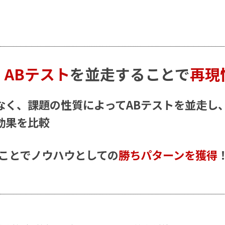
、
ABテスト
を並走することで
再現
なく、課題の性質によってABテストを並走し
効果を比較
すことでノウハウとしての
勝ちパターンを獲得