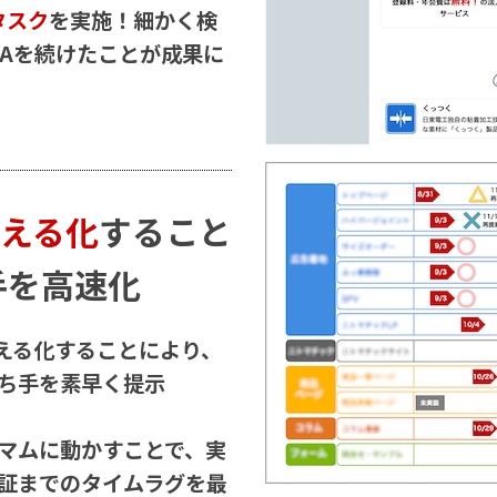
タスク
を実施！細かく検
CAを続けたことが成果に
える化
すること
手を高速化
見える化することにより、
ち手を素早く提示
マムに動かすことで、実
証までのタイムラグを最