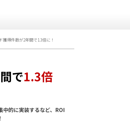
獲得件数が2年間で1.3倍に！
年間で
1.3倍
中的に実装するなど、ROI
！