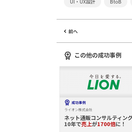
UI・UX設計
BtoB
前へ
この他の成功事例
成功事例
ライオン株式会社
ネット通販コンサルティン
10年で
売上
が
1700倍
に！