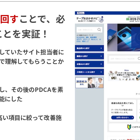
を回す
ことで、必
ことを実証！
していたサイト担当者に
で理解してもらうことか
し、その後のPDCAを素
能にした
高い項目に絞って改善施