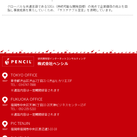
グローバルな共通言語であるSDGs（持続可能な開発目標）の視点で企業価値の向上を目
指し事業成長を果たしていくため、「サステナブル宣言」を表明しています。
TOKYO OFFICE
東京都渋谷区渋谷2丁目21−1
渋谷ヒカリエ33F
MAP
TEL：03-6747-7888
※通話内容は一定期間録音されます
FUKUOKA OFFICE
福岡市中央区天神1丁目10-20
天神ビジネスセンター15Ｆ
MAP
TEL：092-235-5210
※通話内容は一定期間録音されます
PIC TENJIN
福岡県福岡市中央区渡辺通5-10-18
MAP