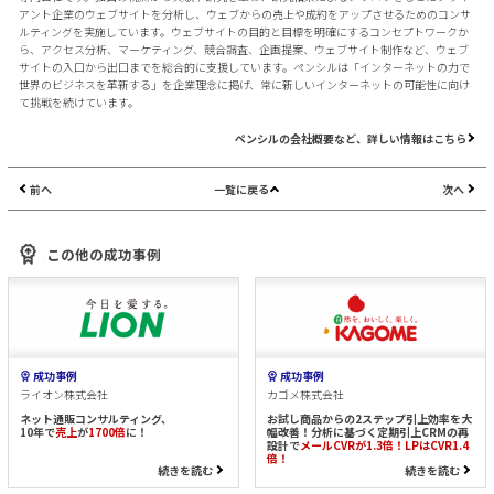
アント企業のウェブサイトを分析し、ウェブからの売上や成約をアップさせるためのコンサ
ルティングを実施しています。ウェブサイトの目的と目標を明確にするコンセプトワークか
ら、アクセス分析、マーケティング、競合調査、企画提案、ウェブサイト制作など、ウェブ
サイトの入口から出口までを総合的に支援しています。ペンシルは「インターネットの力で
世界のビジネスを革新する」を企業理念に掲げ、常に新しいインターネットの可能性に向け
て挑戦を続けています。
ペンシルの会社概要など、詳しい情報はこちら
前へ
一覧に戻る
次へ
この他の成功事例
成功事例
成功事例
ライオン株式会社
カゴメ株式会社
ネット通販コンサルティング、
お試し商品からの2ステップ引上効率を大
10年で
売上
が
1700倍
に！
幅改善！分析に基づく定期引上CRMの再
設計で
メールCVRが1.3倍！LPはCVR1.4
倍！
続きを読む
続きを読む