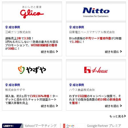
成功事例
成功事例
江崎グリコ株式会社
日東電工ベースマテリアル株式会社
通販売上
2年
で
3.5
倍！
BtoB直販の
平均リード獲得件数
が2年間
1円もむだにしない！効果の最大化を図る
で
1.3倍
に！
プロモーションで、
WEB新規顧客の獲得
が
30倍
に！
続きを読む
続きを読む
成功事例
成功事例
株式会社やずや
ハウス食品株式会社
導入後、約3ヵ月で
CVR136%改善！
ター
わずか
15日間
のキャンペーン施策で、そ
ゲットに合わせたチャット対話型カート
れまでの既存会員数の
約10倍
の
新規会員
で購入体験を向上
を
獲得
！
続きを読む
続きを読む
もっと見る
Yahoo!マーケティング
Google Partner プレミア