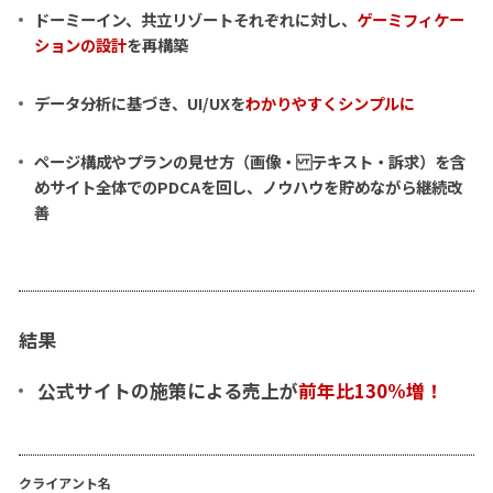
ドーミーイン、共立リゾートそれぞれに対し、
ゲーミフィケー
ションの設計
を再構築
データ分析に基づき、UI/UXを
わかりやすくシンプルに
ページ構成やプランの見せ方（画像・ テキスト・訴求）を含
めサイト全体でのPDCAを回し、ノウハウを貯めながら継続改
善
結果
公式サイトの施策による売上が
前年比130%増！
クライアント名