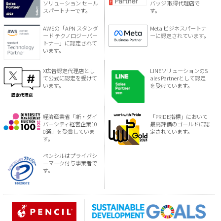
ソリューション セール
バッジ 取得代理店で
スパートナーです。
す。
AWSの「APN スタンダ
Meta ビジネスパートナ
ード テクノロジーパー
ーに認定されています。
トナー」に認定されて
います。
X広告認定代理店とし
LINEソリューションのS
て公式に認定を受けて
ales Partnerとして認定
います。
を受けています。
経済産業省「新・ダイ
「PRIDE指標」において
バーシティ経営企業10
最高評価のゴールドに認
0選」を受賞していま
定されています。
す。
ペンシルはプライバシ
ーマーク付与事業者で
す。