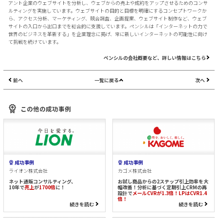
アント企業のウェブサイトを分析し、ウェブからの売上や成約をアップさせるためのコンサ
ルティングを実施しています。ウェブサイトの目的と目標を明確にするコンセプトワークか
ら、アクセス分析、マーケティング、競合調査、企画提案、ウェブサイト制作など、ウェブ
サイトの入口から出口までを総合的に支援しています。ペンシルは「インターネットの力で
世界のビジネスを革新する」を企業理念に掲げ、常に新しいインターネットの可能性に向け
て挑戦を続けています。
ペンシルの会社概要など、詳しい情報はこちら
前へ
一覧に戻る
次へ
この他の成功事例
成功事例
成功事例
ライオン株式会社
カゴメ株式会社
ネット通販コンサルティング、
お試し商品からの2ステップ引上効率を大
10年で
売上
が
1700倍
に！
幅改善！分析に基づく定期引上CRMの再
設計で
メールCVRが1.3倍！LPはCVR1.4
倍！
続きを読む
続きを読む