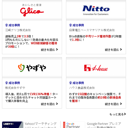
成功事例
成功事例
江崎グリコ株式会社
日東電工ベースマテリアル株式会社
通販売上
2年
で
3.5
倍！
BtoB直販の
平均リード獲得件数
が2年間
1円もむだにしない！効果の最大化を図る
で
1.3倍
に！
プロモーションで、
WEB新規顧客の獲得
が
30倍
に！
続きを読む
続きを読む
成功事例
成功事例
株式会社やずや
ハウス食品株式会社
導入後、約3ヵ月で
CVR136%改善！
ター
わずか
15日間
のキャンペーン施策で、そ
ゲットに合わせたチャット対話型カート
れまでの既存会員数の
約10倍
の
新規会員
で購入体験を向上
を
獲得
！
続きを読む
続きを読む
もっと見る
Yahoo!マーケティング
Google Partner プレミア
ソリューション セール
バッジ 取得代理店で