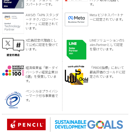
スパートナーです。
す。
AWSの「APN スタンダ
Meta ビジネスパートナ
ード テクノロジーパー
ーに認定されています。
トナー」に認定されて
います。
X広告認定代理店とし
LINEソリューションのS
て公式に認定を受けて
ales Partnerとして認定
います。
を受けています。
経済産業省「新・ダイ
「PRIDE指標」において
バーシティ経営企業10
最高評価のゴールドに認
0選」を受賞していま
定されています。
す。
ペンシルはプライバシ
ーマーク付与事業者で
す。