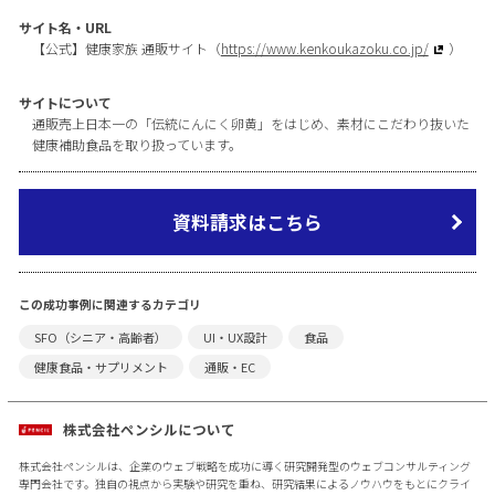
サイト名・URL
【公式】健康家族 通販サイト（
https://www.kenkoukazoku.co.jp/
）
サイトについて
通販売上日本一の「伝統にんにく卵黄」をはじめ、素材にこだわり抜いた
健康補助食品を取り扱っています。
資料請求はこちら
この成功事例に関連するカテゴリ
SFO（シニア・高齢者）
UI・UX設計
食品
健康食品・サプリメント
通販・EC
株式会社ペンシルについて
株式会社ペンシルは、企業のウェブ戦略を成功に導く研究開発型のウェブコンサルティング
専門会社です。独自の視点から実験や研究を重ね、研究結果によるノウハウをもとにクライ