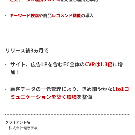
キーワード検索
や商品
レコメンド機能
の導入
リリース後3ヵ月で
サイト、広告LPを含むEC全体の
CVRは1.3倍
に増
加！
顧客データの一元管理により、きめ細やかな
1to1コ
ミュニケーションを築く環境
を整備
クライアント名
株式会社健康家族