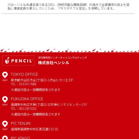
グローバルな共通言語であるSDGs（持続可能な開発目標）の視点で企業価値の向上を目
指し事業成長を果たしていくため、「サステナブル宣言」を表明しています。
TOKYO OFFICE
東京都渋谷区渋谷2丁目21−1
渋谷ヒカリエ33F
MAP
TEL：03-6747-7888
※通話内容は一定期間録音されます
FUKUOKA OFFICE
福岡市中央区天神1丁目10-20
天神ビジネスセンター15Ｆ
MAP
TEL：092-235-5210
※通話内容は一定期間録音されます
PIC TENJIN
福岡県福岡市中央区渡辺通5-10-18
MAP
PIC ATAGO