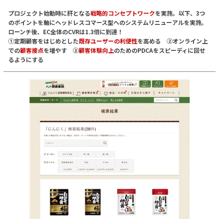
プロジェクト始動時に肝となる
戦略的コンセプトワーク
を実施。以下、3つ
のポイントを軸にヘッドレスコマース型へのシステムリニューアルを実施。
ローンチ後、EC全体のCVRは1.3倍に到達！
①定期顧客をはじめとした
既存ユーザーの利便性
を高める ②オンライン上
での
顧客接点
を増やす ③
顧客体験向上
のためのPDCAをスピーディに回せ
るようにする