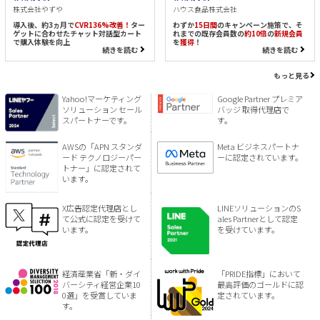
株式会社やずや
ハウス食品株式会社
導入後、約3ヵ月で
CVR136%改善！
ター
わずか
15日間
のキャンペーン施策で、そ
ゲットに合わせたチャット対話型カート
れまでの既存会員数の
約10倍
の
新規会員
で購入体験を向上
を
獲得
！
続きを読む
続きを読む
もっと見る
Yahoo!マーケティング
Google Partner プレミア
ソリューション セール
バッジ 取得代理店で
スパートナーです。
す。
AWSの「APN スタンダ
Meta ビジネスパートナ
ード テクノロジーパー
ーに認定されています。
トナー」に認定されて
います。
X広告認定代理店とし
LINEソリューションのS
て公式に認定を受けて
ales Partnerとして認定
います。
を受けています。
経済産業省「新・ダイ
「PRIDE指標」において
バーシティ経営企業10
最高評価のゴールドに認
0選」を受賞していま
定されています。
す。