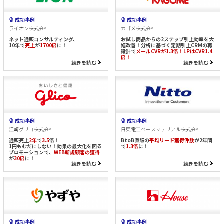
成功事例
成功事例
ライオン株式会社
カゴメ株式会社
ネット通販コンサルティング、
お試し商品からの2ステップ引上効率を大
10年で
売上
が
1700倍
に！
幅改善！分析に基づく定期引上CRMの再
設計で
メールCVRが1.3倍！LPはCVR1.4
倍！
続きを読む
続きを読む
成功事例
成功事例
江崎グリコ株式会社
日東電工ベースマテリアル株式会社
通販売上
2年
で
3.5
倍！
BtoB直販の
平均リード獲得件数
が2年間
1円もむだにしない！効果の最大化を図る
で
1.3倍
に！
プロモーションで、
WEB新規顧客の獲得
が
30倍
に！
続きを読む
続きを読む
成功事例
成功事例