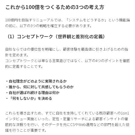
これから100億をつくるための3つの考え方
100億円を目指すリニューアルでは、「システムをどうするか」という機能論
の前に、以下の3つの戦略を確立する必要があります。
（1）コンセプトワーク（世界観と差別化の定義）
自社ならではの優位性を明確にし、顧客体験を最高値に引き上げるための指
針を定めます。
コンセプトワークとは単なる言葉遊びではなく、以下の4つのポイントを徹底
的に定義することです。
・自社理念がどのように実現されるか
・誰から、何に対して共感してもらうのか
・自社が選ばれ続ける理由は何か
・「何をしないか」を決める
これらを導き出すため、すでに自社を支持してくれている既存顧客への1on1
インタビュー実施といった、定性・定量リサーチによる顧客インサイトの徹
底的な深掘りを行い、そのデータを元にCSやWeb運用などの部門を超えた協
議を行うことが重要です。