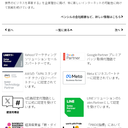
世界のビジネスを革新する」を企業理念に掲げ、常に新しいインターネットの可能性に向け
て挑戦を続けています。
ペンシルの会社概要など、詳しい情報はこちら
前へ
一覧に戻る
次へ
Yahoo!マーケティング
Google Partner プレミア
ソリューション セール
バッジ 取得代理店で
スパートナーです。
す。
AWSの「APN スタンダ
Meta ビジネスパートナ
ード テクノロジーパー
ーに認定されています。
トナー」に認定されて
います。
X広告認定代理店とし
LINEソリューションのS
て公式に認定を受けて
ales Partnerとして認定
います。
を受けています。
経済産業省「新・ダイ
「PRIDE指標」において