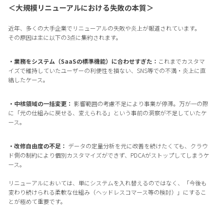
＜大規模リニューアルにおける失敗の本質＞
近年、多くの大手企業でリニューアルの失敗や炎上が報道されています。
その原因は主に以下の3点に集約されます。
・業務をシステム（SaaSの標準機能）に合わせすぎた：
これまでカスタマ
イズで維持していたユーザーの利便性を損ない、SNS等での不満・炎上に直
結したケース。
・中核領域の一括変更：
影響範囲の考慮不足により事業が停滞。万が一の際
に「元の仕組みに戻せる、変えられる」という事前の洞察が不足していたケ
ース。
・改修自由度の不足：
データの定量分析を元に改善を続けたくても、クラウ
ド側の制約により個別カスタマイズができず、PDCAがストップしてしまうケ
ース。
リニューアルにおいては、単にシステムを入れ替えるのではなく、「今後も
変わり続けられる柔軟な仕組み（ヘッドレスコマース等の検討）」にするこ
とが極めて重要です。