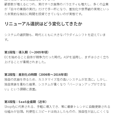
顧客数が増えるにつれ、実行すべき施策のバラエティも増大し、多くの企業
が「日々の業務の実行」だけで手一杯になり、差別化や世界観の実現といっ
た本質的な検討に時間を投資できていないのが実態です。
リニューアル選択はどう変化してきたか
システムの選択肢も、時代とともに大きなパラダイムシフトを迎えていま
す。
第1段階：導入期（〜2005年頃）
ECを始めること自体が競争力だった時代。ASPを活用し、まずは小さく立ち
上げることが重視されました。
第2段階：差別化の時期（2006年〜2016年頃）
独自の武器を作るため、カスタマイズ性の高いシステムが主流に。しかし、
独自実装を重ねた結果、システムが重くなり「バージョンアップができな
い」という課題に直面。
第3段階：SaaS全盛期（近年）
Shopifyに代表される、手軽に導入でき、常に最新トレンドに自動更新される
仕組みが台頭。利便性とスピードは向上したものの、独自性が出しにくくな