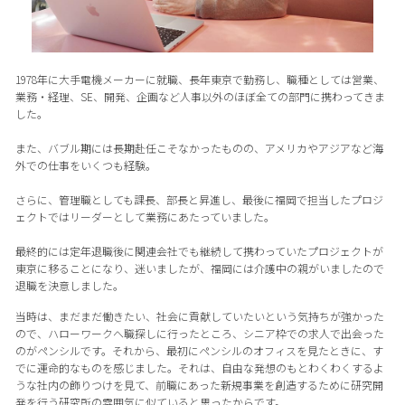
1978年に大手電機メーカーに就職、長年東京で勤務し、職種としては営業、
業務・経理、SE、開発、企画など人事以外のほぼ全ての部門に携わってきま
した。
また、バブル期には長期赴任こそなかったものの、アメリカやアジアなど海
外での仕事をいくつも経験。
さらに、管理職としても課長、部長と昇進し、最後に福岡で担当したプロジ
ェクトではリーダーとして業務にあたっていました。
最終的には定年退職後に関連会社でも継続して携わっていたプロジェクトが
東京に移ることになり、迷いましたが、福岡には介護中の親がいましたので
退職を決意しました。
当時は、まだまだ働きたい、社会に貢献していたいという気持ちが強かった
ので、ハローワークへ職探しに行ったところ、シニア枠での求人で出会った
のがペンシルです。それから、最初にペンシルのオフィスを見たときに、す
でに運命的なものを感じました。それは、自由な発想のもとわくわくするよ
うな社内の飾りつけを見て、前職にあった新規事業を創造するために研究開
発を行う研究所の雰囲気に似ていると思ったからです。