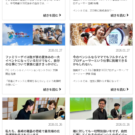
え、平均年齢が30代後半の当社では、…
ロデューサー 宮崎 祐輔
ペンシルでは、2019年に株式会社ワ…
続きを読む
続きを読む
2026.01.27
2026.01.27
ファミリーデイは我が家の夏休みの一大
今のペンシルならママでもフルタイムで
イベントになっているだけでなく、自分
プロデューサーという仕事に挑戦できる
の仕事について家族と話すきっかけに。
かもしれない。
PIC（ペンシルイノベーションセントラル）天神
福岡オフィス R＆D事業部 WEBプロデューサー／マ
関谷 裕貴
ネージャー 伊東 菜緒
「若者にチャンスと環境を与えたい」という創業時
ペンシルでは、性別に関わらず親になって…
の想いに…
続きを読む
続きを読む
2026.01.26
2026.01.26
私たち、長崎の離島の壱岐で最先端の広
誰に対しても一切特別扱いをせず、自然
告運用を任されています。
に接してくれるのがペンシルのダイバー