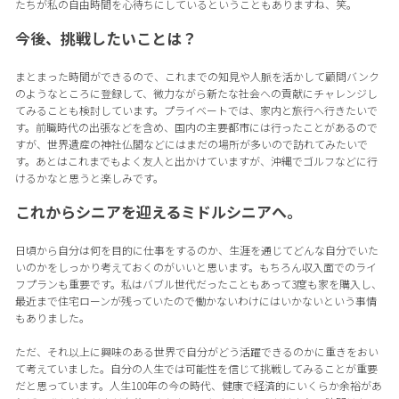
たちが私の自由時間を心待ちにしているということもありますね、笑。
今後、挑戦したいことは？
まとまった時間ができるので、これまでの知見や人脈を活かして顧問バンク
のようなところに登録して、微力ながら新たな社会への貢献にチャレンジし
てみることも検討しています。プライベートでは、家内と旅行へ行きたいで
す。前職時代の出張などを含め、国内の主要都市には行ったことがあるので
すが、世界遺産の神社仏閣などにはまだの場所が多いので訪れてみたいで
す。あとはこれまでもよく友人と出かけていますが、沖縄でゴルフなどに行
けるかなと思うと楽しみです。
これからシニアを迎えるミドルシニアへ。
日頃から自分は何を目的に仕事をするのか、生涯を通じてどんな自分でいた
いのかをしっかり考えておくのがいいと思います。もちろん収入面でのライ
フプランも重要です。私はバブル世代だったこともあって3度も家を購入し、
最近まで住宅ローンが残っていたので働かないわけにはいかないという事情
もありました。
ただ、それ以上に興味のある世界で自分がどう活躍できるのかに重きをおい
て考えていました。自分の人生では可能性を信じて挑戦してみることが重要
だと思っています。人生100年の今の時代、健康で経済的にいくらか余裕があ