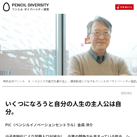
株式会社ペンシル
一人ひとりの能力を最大化し、価値創造につなげるペンシルの「ダイバーシティ経営
2025.04.01
いくつになろうと自分の人生の主人公は自
分。
PIC（ペンシルイノベーションセントラル）金森 洋介
少子高齢化により労働人口が減少し、企業の競争力も高まっている昨今、シ