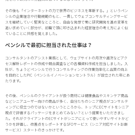
その後も「インターネットの力で世界のビジネスを革新する。」というペン
シルの企業理念や行動規範のもと、一貫してウェブコンサルティングサービ
スを継続していく堅実なところと、自由な発想で常に研究開発を進め変革を
追い求めていく部分が、前職で頭に叩き込まれた経営理念の考え方によく似
ていることに共感を覚えました。
ペンシルで最初に担当された仕事は？
コンサルタントのアシスト業務として、ウェブサイトの月次や週次などアク
セス解析レポートの作成や競合調査などの各種資料作成を担当しました。入
社が、ちょうどペンシルで行うコンサルティングの作業効率化と品質の向上
を目的としたPIC（ペンシルイノベーションセントラル）が設立された年にあ
たります。
その後、ペンシルのクライアントが扱う商材には健康食品やスキンケア商品
などシニアユーザー向けの商品が多く、自分たちのシニア視点がコンサルテ
ィングに役立つのではないかというところから、トップにECサイトをシニア
視点で評価するパッケージをまとめてみない？という提案をいただきまし
た。それがクライアントのECサイトがシニアにとって使いやすいサイトかど
うかを評価し、改善点をレポートするSFOサービス（シニア対応サイト診断
サービス）スタートのきっかけです。