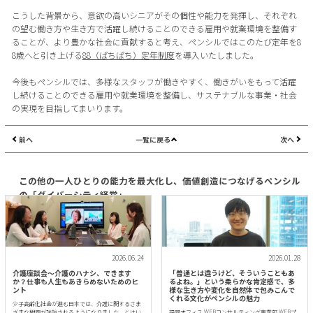
こうした背景から、意欲の高いシニアがその個性や能力を発揮し、それぞれ
の望む働き方や生き方で活躍し続けることのできる雇用や就業環境を整備す
ることが、より豊かな社会に貢献すると考え、ペンシルではこのたび定年を8
8歳へと引き上げる
88（ぱちぱち）定年制度
を導入いたしました。
今後もペンシルでは、多様なスタッフが働きやすく、働きがいをもって活躍
し続けることのできる雇用や就業環境を整備し、サステナブルな事業・社会
の実現を目指してまいります。
前へ
一覧に戻る
次へ
この他の一人ひとりの能力を最大化し、価値創造につなげるペンシル
の「ダイバーシティ経営」
2026.06.24
2026.01.28
介護座談会〜介護のハナシ、できます
「普通とは違うけど、そういうこともあ
か？仕事も人生もあきらめないためのヒ
るよね。」という柔らかな肯定感で、多
ント
様な生き方や変化を自然体で包みこんで
くれる文化がペンシルの魅力
少子高齢化社会が進む日本では、介護に関するさま
ざまな問題が議論されるようになりました。とはい
福岡オフィス WEBコンサルティング事業部 WEBプ