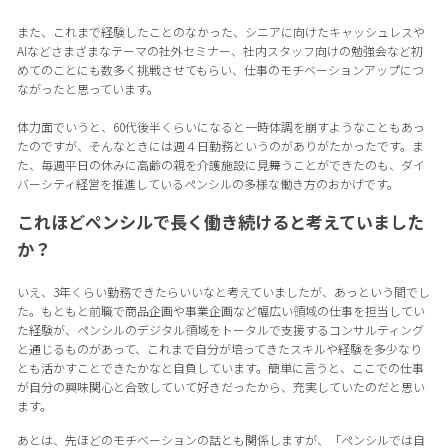
また、これまで経験したことのなかった、シニアに向けたキャッシュレスや
AIなどさまざまなテーマの社外セミナー、社内スタッフ向けの勉強会など初
めてのことにも数多く挑戦させてもらい、仕事のモチベーションアップにつ
ながったと思っています。
体力面でいうと、60代後半くらいになると一時体調を崩すようなこともあっ
たのですが、そんなときには週４日勤務というのがありがたかったです。ま
た、毎週平日の休みに高齢の親を介護施設に見舞うことができたのも、ダイ
バーシティ経営を推進しているペンシルの多様な働き方のおかげです。
これほどペンシルで長く働き続けると考えていました
か？
いえ、3年くらい勤務できたらいいなと考えていましたが、あっという間でし
た。もともと前職で商品企画や事業企画など幅広い領域の仕事を担当してい
た経験が、ペンシルのデジタル領域をトータルで支援するコンサルティング
と通じるものがあって、これまで自分が培ってきたスキルや経験を多少なり
とも活かすことできたかなと自負しています。簡単に言うと、ここでの仕事
が自分の興味関心と合致していて好きだったから、充実していたのだと思い
ます。
あとは、先ほどのモチベーションの話とも関係しますが、「ペンシルでは自