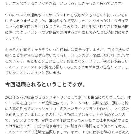
分が主人公でいることができる」という点も大きかったと思っています。
SFOについての提案もコンサルタントから依頼が来るのをただ待っているだ
けではありませんでした。雑談のなかで交わしたことをきっかけにクライア
ントへの提案内容を自分なりに考えてみたり、軽く相談されたことを積極的
に調べてクライアントの定例会で説明する資料にしてみたりと積極的に動き
ましたね。
もちろん仕事ですからそういった行動には責任も伴いますが、自分で決めて
動くことで覚悟も自信も付いてくるし、バランスさえ間違えなければ挑戦す
るのみです。もともとクヨクヨしないお気楽なタイプです。探求心や新しい
ことへチャレンジする姿勢を応援してもらえる社風が自分の性格とマッチし
ていたこともよかったと思います。
今回退職されるということですが。
2016年から退職後のセカンドキャリアとして8年半お世話になりましたが、昨
年、古希を迎えたことが退職理由です。というのも、前職を定年退職する際
に人事の勧めでキャッシュフローの入ったライフプランを作成し、人生設計
を組み立てていました。そのときから70歳までは働くことを決めていたの
で、予定どおりです。実際にその年齢になってみるとまだ仕事を継続するこ
とは可能ですが、自分の健康寿命までに残された時間をどう使うかを考え、
このタイミングで退職を選択しました。また、すでに仕事を辞めている友人