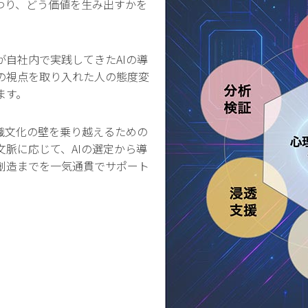
わり、どう価値を生み出すかを
。
自社内で実践してきたAIの導
の視点を取り入れた人の態度変
ます。
織文化の壁を乗り越えるための
脈に応じて、AIの選定から導
創造までを一気通貫でサポート