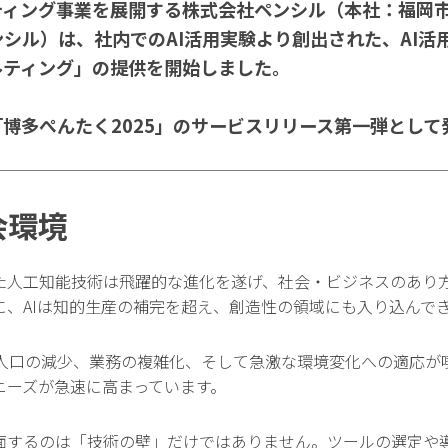
ティング事業を展開する株式会社ペンシル（本社：福岡
ンシル）は、社内でのAI活用実験より創出された、AI
ルティング」の提供を開始しました。
博多ぺんたく2025」のサービスリリース第一弾として
会環境
た人工知能技術は飛躍的な進化を遂げ、社会・ビジネスのあり方を
に、AIは知的生産の補完を超え、創造性の領域にも入り込んで
人口の減少、業務の複雑化、そして急激な環境変化への適応が
ニーズが急速に高まっています。
直面するのは「技術の壁」だけではありません。ツールの選定や