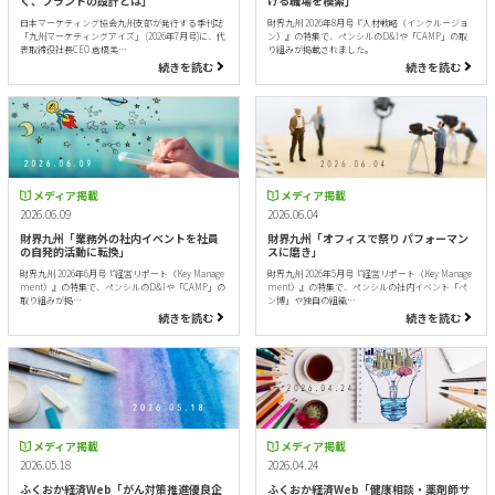
く、ブランドの設計とは」
ける職場を模索」
日本マーケティング協会九州支部が発行する季刊誌
財界九州 2026年8月号『人材戦略（インクルージョ
「九州マーケティングアイズ」 (2026年7月号)に、代
ン）』の特集で、ペンシルのD&Iや「CAMP」の取
表取締役社長CEO 倉橋美…
り組みが掲載されました。
続きを読む
続きを読む
メディア掲載
メディア掲載
2026.06.09
2026.06.04
財界九州「業務外の社内イベントを社員
財界九州「オフィスで祭り パフォーマン
の自発的活動に転換」
スに磨き」
財界九州 2026年6月号『経営リポート（Key Manage
財界九州 2026年5月号『経営リポート（Key Manage
ment）』の特集で、ペンシルのD&Iや「CAMP」の
ment）』の特集で、ペンシルの社内イベント「ペ
取り組みが掲…
ン博」や独自の組織…
続きを読む
続きを読む
メディア掲載
メディア掲載
2026.05.18
2026.04.24
ふくおか経済Web「がん対策推進優良企
ふくおか経済Web「健康相談・薬剤師サ