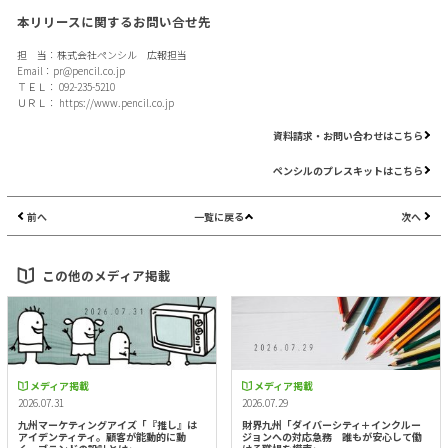
本リリースに関するお問い合せ先
担 当：株式会社ペンシル 広報担当
Email：
pr@pencil.co.jp
ＴＥＬ： 092-235-5210
ＵＲＬ：
https://www.pencil.co.jp
資料請求・お問い合わせはこちら
ペンシルのプレスキットはこちら
前へ
一覧に戻る
次へ
この他のメディア掲載
メディア掲載
メディア掲載
2026.07.31
2026.07.29
九州マーケティングアイズ「『推し』は
財界九州「ダイバーシティ＋インクルー
アイデンティティ。顧客が能動的に動
ジョンへの対応急務 誰もが安心して働