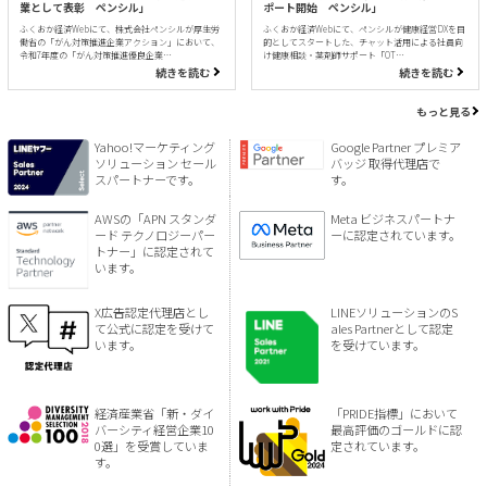
業として表彰 ペンシル」
ポート開始 ペンシル」
ふくおか経済Webにて、株式会社ペンシルが厚生労
ふくおか経済Webにて、ペンシルが健康経営DXを目
働省の「がん対策推進企業アクション」において、
的としてスタートした、チャット活用による社員向
令和7年度の「がん対策推進優良企業…
け健康相談・薬剤師サポート「OT…
続きを読む
続きを読む
もっと見る
Yahoo!マーケティング
Google Partner プレミア
ソリューション セール
バッジ 取得代理店で
スパートナーです。
す。
AWSの「APN スタンダ
Meta ビジネスパートナ
ード テクノロジーパー
ーに認定されています。
トナー」に認定されて
います。
X広告認定代理店とし
LINEソリューションのS
て公式に認定を受けて
ales Partnerとして認定
います。
を受けています。
経済産業省「新・ダイ
「PRIDE指標」において
バーシティ経営企業10
最高評価のゴールドに認
0選」を受賞していま
定されています。
す。