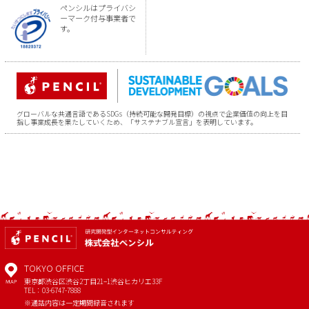
ペンシルはプライバシ
ーマーク付与事業者で
す。
グローバルな共通言語であるSDGs（持続可能な開発目標）の視点で企業価値の向上を目
指し事業成長を果たしていくため、「サステナブル宣言」を表明しています。
TOKYO OFFICE
東京都渋谷区渋谷2丁目21−1
渋谷ヒカリエ33F
MAP
TEL：03-6747-7888
※通話内容は一定期間録音されます