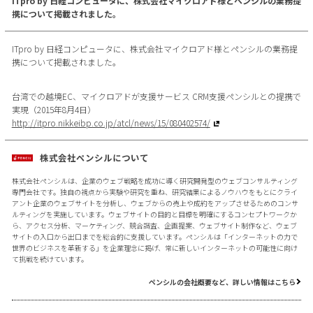
ITpro by 日経コンピュータに、株式会社マイクロアド様とペンシルの業務提
携について掲載されました。
ITpro by 日経コンピュータに、株式会社マイクロアド様とペンシルの業務提
携について掲載されました。
台湾での越境EC、マイクロアドが支援サービス CRM支援ペンシルとの提携で
実現（2015年8月4日）
http://itpro.nikkeibp.co.jp/atcl/news/15/080402574/
株式会社ペンシルについて
株式会社ペンシルは、企業のウェブ戦略を成功に導く研究開発型のウェブコンサルティング
専門会社です。独自の視点から実験や研究を重ね、研究結果によるノウハウをもとにクライ
アント企業のウェブサイトを分析し、ウェブからの売上や成約をアップさせるためのコンサ
ルティングを実施しています。ウェブサイトの目的と目標を明確にするコンセプトワークか
ら、アクセス分析、マーケティング、競合調査、企画提案、ウェブサイト制作など、ウェブ
サイトの入口から出口までを総合的に支援しています。ペンシルは「インターネットの力で
世界のビジネスを革新する」を企業理念に掲げ、常に新しいインターネットの可能性に向け
て挑戦を続けています。
ペンシルの会社概要など、詳しい情報はこちら