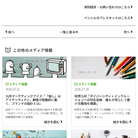
資料請求・お問い合わせはこちら
ペンシルのプレスキットはこちら
前へ
一覧に戻る
次へ
この他のメディア掲載
メディア掲載
メディア掲載
2026.07.31
2026.07.29
九州マーケティングアイズ「『推し』は
財界九州「ダイバーシティ＋インクルー
アイデンティティ。顧客が能動的に動
ジョンへの対応急務 誰もが安心して働
く、ブランドの設計とは」
ける職場を模索」
日本マーケティング協会九州支部が発行する季刊誌
財界九州 2026年8月号『人材戦略（インクルージョ
「九州マーケティングアイズ」 (2026年7月号)に、代
ン）』の特集で、ペンシルのD&Iや「CAMP」の取
表取締役社長CEO 倉橋美…
り組みが掲載されました。
続きを読む
続きを読む