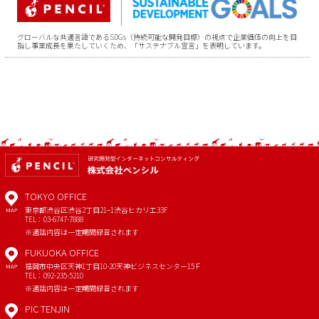
グローバルな共通言語であるSDGs（持続可能な開発目標）の視点で企業価値の向上を目
指し事業成長を果たしていくため、「サステナブル宣言」を表明しています。
TOKYO OFFICE
東京都渋谷区渋谷2丁目21−1
渋谷ヒカリエ33F
MAP
TEL：03-6747-7888
※通話内容は一定期間録音されます
FUKUOKA OFFICE
福岡市中央区天神1丁目10-20
天神ビジネスセンター15Ｆ
MAP
TEL：092-235-5210
※通話内容は一定期間録音されます
PIC TENJIN