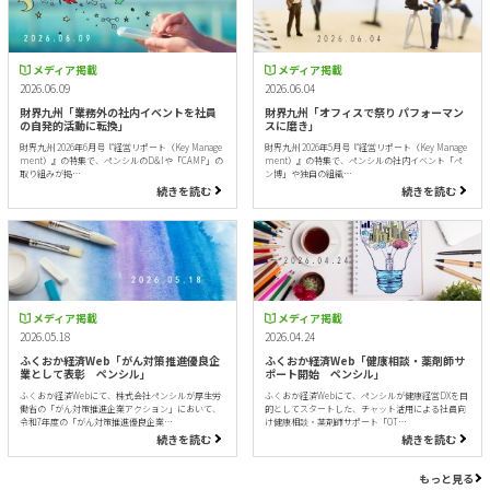
メディア掲載
メディア掲載
2026.06.09
2026.06.04
財界九州「業務外の社内イベントを社員
財界九州「オフィスで祭り パフォーマン
の自発的活動に転換」
スに磨き」
財界九州 2026年6月号『経営リポート（Key Manage
財界九州 2026年5月号『経営リポート（Key Manage
ment）』の特集で、ペンシルのD&Iや「CAMP」の
ment）』の特集で、ペンシルの社内イベント「ペ
取り組みが掲…
ン博」や独自の組織…
続きを読む
続きを読む
メディア掲載
メディア掲載
2026.05.18
2026.04.24
ふくおか経済Web「がん対策推進優良企
ふくおか経済Web「健康相談・薬剤師サ
業として表彰 ペンシル」
ポート開始 ペンシル」
ふくおか経済Webにて、株式会社ペンシルが厚生労
ふくおか経済Webにて、ペンシルが健康経営DXを目
働省の「がん対策推進企業アクション」において、
的としてスタートした、チャット活用による社員向
令和7年度の「がん対策推進優良企業…
け健康相談・薬剤師サポート「OT…
続きを読む
続きを読む
もっと見る