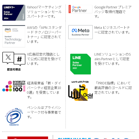
Yahoo!マーケティング
Google Partner プレミア
ソリューション セール
バッジ 取得代理店で
スパートナーです。
す。
AWSの「APN スタンダ
Meta ビジネスパートナ
ード テクノロジーパー
ーに認定されています。
トナー」に認定されて
います。
X広告認定代理店とし
LINEソリューションのS
て公式に認定を受けて
ales Partnerとして認定
います。
を受けています。
経済産業省「新・ダイ
「PRIDE指標」において
バーシティ経営企業10
最高評価のゴールドに認
0選」を受賞していま
定されています。
す。
ペンシルはプライバシ
ーマーク付与事業者で
す。