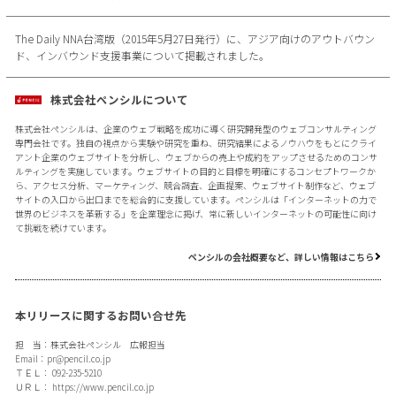
The Daily NNA台湾版（2015年5月27日発行）に、アジア向けのアウトバウン
ド、インバウンド支援事業について掲載されました。
株式会社ペンシルについて
株式会社ペンシルは、企業のウェブ戦略を成功に導く研究開発型のウェブコンサルティング
専門会社です。独自の視点から実験や研究を重ね、研究結果によるノウハウをもとにクライ
アント企業のウェブサイトを分析し、ウェブからの売上や成約をアップさせるためのコンサ
ルティングを実施しています。ウェブサイトの目的と目標を明確にするコンセプトワークか
ら、アクセス分析、マーケティング、競合調査、企画提案、ウェブサイト制作など、ウェブ
サイトの入口から出口までを総合的に支援しています。ペンシルは「インターネットの力で
世界のビジネスを革新する」を企業理念に掲げ、常に新しいインターネットの可能性に向け
て挑戦を続けています。
ペンシルの会社概要など、詳しい情報はこちら
本リリースに関するお問い合せ先
担 当：株式会社ペンシル 広報担当
Email：
pr@pencil.co.jp
ＴＥＬ： 092-235-5210
ＵＲＬ：
https://www.pencil.co.jp