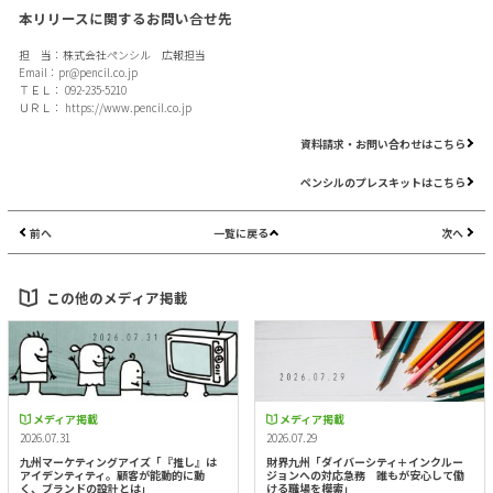
本リリースに関するお問い合せ先
担 当：株式会社ペンシル 広報担当
Email：
pr@pencil.co.jp
ＴＥＬ： 092-235-5210
ＵＲＬ：
https://www.pencil.co.jp
資料請求・お問い合わせはこちら
ペンシルのプレスキットはこちら
前へ
一覧に戻る
次へ
この他のメディア掲載
メディア掲載
メディア掲載
2026.07.31
2026.07.29
九州マーケティングアイズ「『推し』は
財界九州「ダイバーシティ＋インクルー
アイデンティティ。顧客が能動的に動
ジョンへの対応急務 誰もが安心して働
く、ブランドの設計とは」
ける職場を模索」