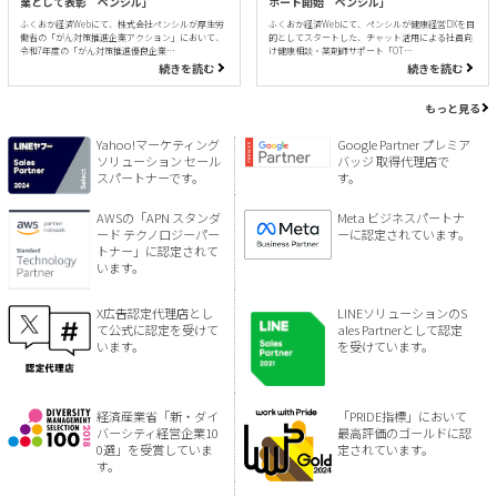
業として表彰 ペンシル」
ポート開始 ペンシル」
ふくおか経済Webにて、株式会社ペンシルが厚生労
ふくおか経済Webにて、ペンシルが健康経営DXを目
働省の「がん対策推進企業アクション」において、
的としてスタートした、チャット活用による社員向
令和7年度の「がん対策推進優良企業…
け健康相談・薬剤師サポート「OT…
続きを読む
続きを読む
もっと見る
Yahoo!マーケティング
Google Partner プレミア
ソリューション セール
バッジ 取得代理店で
スパートナーです。
す。
AWSの「APN スタンダ
Meta ビジネスパートナ
ード テクノロジーパー
ーに認定されています。
トナー」に認定されて
います。
X広告認定代理店とし
LINEソリューションのS
て公式に認定を受けて
ales Partnerとして認定
います。
を受けています。
経済産業省「新・ダイ
「PRIDE指標」において
バーシティ経営企業10
最高評価のゴールドに認
0選」を受賞していま
定されています。
す。