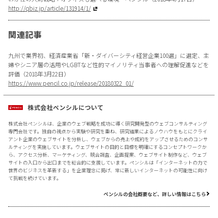
http://qbiz.jp/article/131914/1/
関連記事
九州で業界初、経済産業省「新・ダイバーシティ経営企業100選」に選定、主
婦やシニア層の活用やLGBTなど性的マイノリティ当事者への理解促進などを
評価（2018年3月22日）
https://www.pencil.co.jp/release/20180322_01/
株式会社ペンシルについて
株式会社ペンシルは、企業のウェブ戦略を成功に導く研究開発型のウェブコンサルティング
専門会社です。独自の視点から実験や研究を重ね、研究結果によるノウハウをもとにクライ
アント企業のウェブサイトを分析し、ウェブからの売上や成約をアップさせるためのコンサ
ルティングを実施しています。ウェブサイトの目的と目標を明確にするコンセプトワークか
ら、アクセス分析、マーケティング、競合調査、企画提案、ウェブサイト制作など、ウェブ
サイトの入口から出口までを総合的に支援しています。ペンシルは「インターネットの力で
世界のビジネスを革新する」を企業理念に掲げ、常に新しいインターネットの可能性に向け
て挑戦を続けています。
ペンシルの会社概要など、詳しい情報はこちら