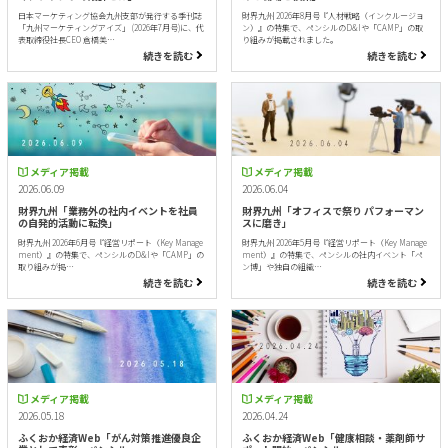
日本マーケティング協会九州支部が発行する季刊誌
財界九州 2026年8月号『人材戦略（インクルージョ
「九州マーケティングアイズ」 (2026年7月号)に、代
ン）』の特集で、ペンシルのD&Iや「CAMP」の取
表取締役社長CEO 倉橋美…
り組みが掲載されました。
続きを読む
続きを読む
メディア掲載
メディア掲載
2026.06.09
2026.06.04
財界九州「業務外の社内イベントを社員
財界九州「オフィスで祭り パフォーマン
の自発的活動に転換」
スに磨き」
財界九州 2026年6月号『経営リポート（Key Manage
財界九州 2026年5月号『経営リポート（Key Manage
ment）』の特集で、ペンシルのD&Iや「CAMP」の
ment）』の特集で、ペンシルの社内イベント「ペ
取り組みが掲…
ン博」や独自の組織…
続きを読む
続きを読む
メディア掲載
メディア掲載
2026.05.18
2026.04.24
ふくおか経済Web「がん対策推進優良企
ふくおか経済Web「健康相談・薬剤師サ