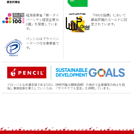
経済産業省「新・ダイ
「PRIDE指標」において
バーシティ経営企業10
最高評価のゴールドに認
0選」を受賞していま
定されています。
す。
ペンシルはプライバシ
ーマーク付与事業者で
す。
グローバルな共通言語であるSDGs（持続可能な開発目標）の視点で企業価値の向上を目
指し事業成長を果たしていくため、「サステナブル宣言」を表明しています。