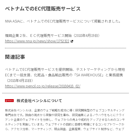
ベトナムでのEC代理販売サービス
NNA ASIAに、ベトナムでのEC代理販売サービスについて掲載されました。
福岡企業２社、ＥＣ代理販売サービス開始（2018年4月19日）
https://www.nna.jp/news/show/1752322
関連記事
ベトナムでEC代理販売サービスを提供開始、テストマーケティングから現地
ECまで一括支援、化粧品・食品輸出販売の「SA WAREHOUSE」と業務提携
（2018年4月18日）
https://www.pencil.co.jp/release/20180418_02/
株式会社ペンシルについて
株式会社ペンシルは、企業のウェブ戦略を成功に導く研究開発型のウェブコンサルティング
専門会社です。独自の視点から実験や研究を重ね、研究結果によるノウハウをもとにクライ
アント企業のウェブサイトを分析し、ウェブからの売上や成約をアップさせるためのコンサ
ルティングを実施しています。ウェブサイトの目的と目標を明確にするコンセプトワークか
ら、アクセス分析、マーケティング、競合調査、企画提案、ウェブサイト制作など、ウェブ