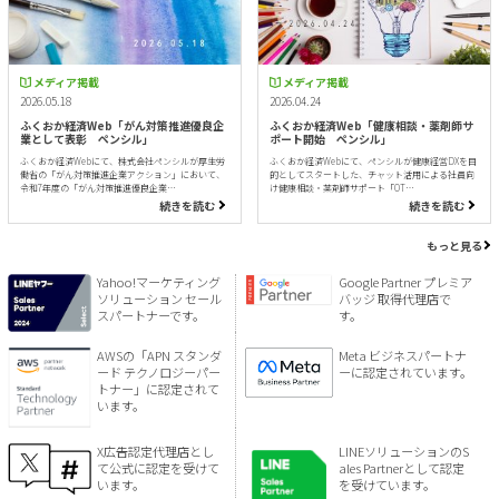
メディア掲載
メディア掲載
2026.05.18
2026.04.24
ふくおか経済Web「がん対策推進優良企
ふくおか経済Web「健康相談・薬剤師サ
業として表彰 ペンシル」
ポート開始 ペンシル」
ふくおか経済Webにて、株式会社ペンシルが厚生労
ふくおか経済Webにて、ペンシルが健康経営DXを目
働省の「がん対策推進企業アクション」において、
的としてスタートした、チャット活用による社員向
令和7年度の「がん対策推進優良企業…
け健康相談・薬剤師サポート「OT…
続きを読む
続きを読む
もっと見る
Yahoo!マーケティング
Google Partner プレミア
ソリューション セール
バッジ 取得代理店で
スパートナーです。
す。
AWSの「APN スタンダ
Meta ビジネスパートナ
ード テクノロジーパー
ーに認定されています。
トナー」に認定されて
います。
X広告認定代理店とし
LINEソリューションのS
て公式に認定を受けて
ales Partnerとして認定
います。
を受けています。