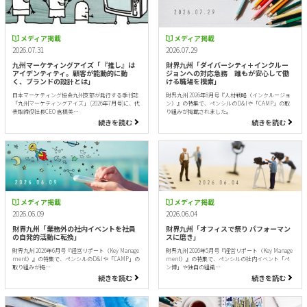
メディア掲載
メディア掲載
2026.07.31
2026.07.29
九州マーケティングアイズ「『推し』は
財界九州「ダイバーシティ＋インクルー
アイデンティティ。顧客が能動的に動
ジョンへの対応急務 誰もが安心して働
く、ブランドの設計とは」
ける職場を模索」
日本マーケティング協会九州支部が発行する季刊誌
財界九州 2026年8月号『人材戦略（インクルージョ
「九州マーケティングアイズ」 (2026年7月号)に、代
ン）』の特集で、ペンシルのD&Iや「CAMP」の取
表取締役社長CEO 倉橋美…
り組みが掲載されました。
続きを読む
続きを読む
メディア掲載
メディア掲載
2026.06.09
2026.06.04
財界九州「業務外の社内イベントを社員
財界九州「オフィスで祭り パフォーマン
の自発的活動に転換」
スに磨き」
財界九州 2026年6月号『経営リポート（Key Manage
財界九州 2026年5月号『経営リポート（Key Manage
ment）』の特集で、ペンシルのD&Iや「CAMP」の
ment）』の特集で、ペンシルの社内イベント「ペ
取り組みが掲…
ン博」や独自の組織…
続きを読む
続きを読む