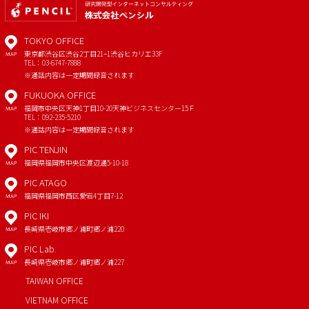
TOKYO OFFICE
東京都渋谷区渋谷2丁目21−1
渋谷ヒカリエ33F
MAP
TEL：03-6747-7888
※通話内容は一定期間録音されます
FUKUOKA OFFICE
福岡市中央区天神1丁目10-20
天神ビジネスセンター15Ｆ
MAP
TEL：092-235-5210
※通話内容は一定期間録音されます
PIC TENJIN
福岡県福岡市中央区渡辺通5-10-18
MAP
PIC ATAGO
福岡県福岡市西区愛宕4丁目7-12
MAP
PIC IKI
長崎県壱岐市郷ノ浦町郷ノ浦220
MAP
PIC Lab.
長崎県壱岐市郷ノ浦町郷ノ浦227
MAP
TAIWAN OFFICE
VIETNAM OFFICE