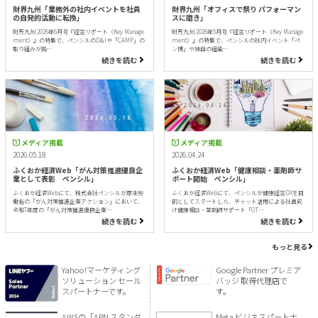
財界九州「業務外の社内イベントを社員
財界九州「オフィスで祭り パフォーマン
の自発的活動に転換」
スに磨き」
財界九州 2026年6月号『経営リポート（Key Manage
財界九州 2026年5月号『経営リポート（Key Manage
ment）』の特集で、ペンシルのD&Iや「CAMP」の
ment）』の特集で、ペンシルの社内イベント「ペ
取り組みが掲…
ン博」や独自の組織…
続きを読む
続きを読む
メディア掲載
メディア掲載
2026.05.18
2026.04.24
ふくおか経済Web「がん対策推進優良企
ふくおか経済Web「健康相談・薬剤師サ
業として表彰 ペンシル」
ポート開始 ペンシル」
ふくおか経済Webにて、株式会社ペンシルが厚生労
ふくおか経済Webにて、ペンシルが健康経営DXを目
働省の「がん対策推進企業アクション」において、
的としてスタートした、チャット活用による社員向
令和7年度の「がん対策推進優良企業…
け健康相談・薬剤師サポート「OT…
続きを読む
続きを読む
もっと見る
Yahoo!マーケティング
Google Partner プレミア
ソリューション セール
バッジ 取得代理店で
スパートナーです。
す。
AWSの「APN スタンダ
Meta ビジネスパートナ