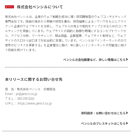
株式会社ペンシルについて
株式会社ペンシルは、企業のウェブ戦略を成功に導く研究開発型のウェブコンサルティング
専門会社です。独自の視点から実験や研究を重ね、研究結果によるノウハウをもとにクライ
アント企業のウェブサイトを分析し、ウェブからの売上や成約をアップさせるためのコンサ
ルティングを実施しています。ウェブサイトの目的と目標を明確にするコンセプトワークか
ら、アクセス分析、マーケティング、競合調査、企画提案、ウェブサイト制作など、ウェブ
サイトの入口から出口までを総合的に支援しています。ペンシルは「インターネットの力で
世界のビジネスを革新する」を企業理念に掲げ、常に新しいインターネットの可能性に向け
て挑戦を続けています。
ペンシルの会社概要など、詳しい情報はこちら
本リリースに関するお問い合せ先
担 当：株式会社ペンシル 広報担当
Email：
pr@pencil.co.jp
ＴＥＬ： 092-235-5210
ＵＲＬ：
https://www.pencil.co.jp
資料請求・お問い合わせはこちら
ペンシルのプレスキットはこちら