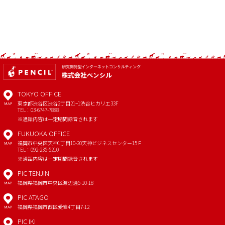
TOKYO OFFICE
東京都渋谷区渋谷2丁目21−1
渋谷ヒカリエ33F
MAP
TEL：03-6747-7888
※通話内容は一定期間録音されます
FUKUOKA OFFICE
福岡市中央区天神1丁目10-20
天神ビジネスセンター15Ｆ
MAP
TEL：092-235-5210
※通話内容は一定期間録音されます
PIC TENJIN
福岡県福岡市中央区渡辺通5-10-18
MAP
PIC ATAGO
福岡県福岡市西区愛宕4丁目7-12
MAP
PIC IKI