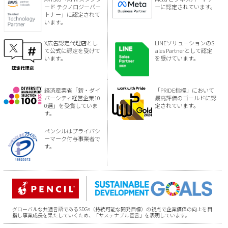
ード テクノロジーパー
ーに認定されています。
トナー」に認定されて
います。
X広告認定代理店とし
LINEソリューションのS
て公式に認定を受けて
ales Partnerとして認定
います。
を受けています。
経済産業省「新・ダイ
「PRIDE指標」において
バーシティ経営企業10
最高評価のゴールドに認
0選」を受賞していま
定されています。
す。
ペンシルはプライバシ
ーマーク付与事業者で
す。
グローバルな共通言語であるSDGs（持続可能な開発目標）の視点で企業価値の向上を目
指し事業成長を果たしていくため、「サステナブル宣言」を表明しています。