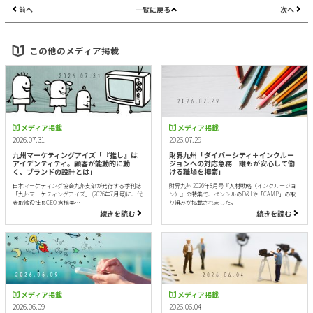
前へ
一覧に戻る
次へ
この他のメディア掲載
メディア掲載
メディア掲載
2026.07.31
2026.07.29
九州マーケティングアイズ「『推し』は
財界九州「ダイバーシティ＋インクルー
アイデンティティ。顧客が能動的に動
ジョンへの対応急務 誰もが安心して働
く、ブランドの設計とは」
ける職場を模索」
日本マーケティング協会九州支部が発行する季刊誌
財界九州 2026年8月号『人材戦略（インクルージョ
「九州マーケティングアイズ」 (2026年7月号)に、代
ン）』の特集で、ペンシルのD&Iや「CAMP」の取
表取締役社長CEO 倉橋美…
り組みが掲載されました。
続きを読む
続きを読む
メディア掲載
メディア掲載
2026.06.09
2026.06.04