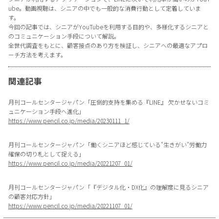
ube。動画視聴は、シニアの中でも一般的な消費行動として定着していま
す。
今回の記事では、シニアがYouTubeを利用する目的や、多様化するシニアと
のコミュニケーション手段について解説。
全世代調査をもとに、顧客接点のあり方を検証し、シニアへの最適なアプロ
ーチ方法を考えます。
関連記事
月刊コールセンタージャパン「圧倒的支持を集める『LINE』 欠かせないコミ
ュニケーション手段へ進化」
https://www.pencil.co.jp/media/20230111_1/
月刊コールセンタージャパン「働くシニアほど感じている"生きがい"労働力
確保の切り札として捉える」
https://www.pencil.co.jp/media/20221207_01/
月刊コールセンタージャパン「『デジタル化・DX化』の理解度に見るシニア
の顧客対応方針」
https://www.pencil.co.jp/media/20221107_01/