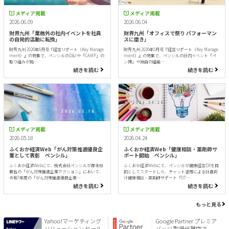
メディア掲載
メディア掲載
2026.06.09
2026.06.04
財界九州「業務外の社内イベントを社員
財界九州「オフィスで祭り パフォーマン
の自発的活動に転換」
スに磨き」
財界九州 2026年6月号『経営リポート（Key Manage
財界九州 2026年5月号『経営リポート（Key Manage
ment）』の特集で、ペンシルのD&Iや「CAMP」の
ment）』の特集で、ペンシルの社内イベント「ペ
取り組みが掲…
ン博」や独自の組織…
続きを読む
続きを読む
メディア掲載
メディア掲載
2026.05.18
2026.04.24
ふくおか経済Web「がん対策推進優良企
ふくおか経済Web「健康相談・薬剤師サ
業として表彰 ペンシル」
ポート開始 ペンシル」
ふくおか経済Webにて、株式会社ペンシルが厚生労
ふくおか経済Webにて、ペンシルが健康経営DXを目
働省の「がん対策推進企業アクション」において、
的としてスタートした、チャット活用による社員向
令和7年度の「がん対策推進優良企業…
け健康相談・薬剤師サポート「OT…
続きを読む
続きを読む
もっと見る
Yahoo!マーケティング
Google Partner プレミア
ソリューション セール
バッジ 取得代理店で