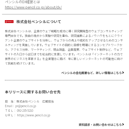
ペンシルのDX経営とは
https://www.pencil.co.jp/about/dx/
株式会社ペンシルについて
株式会社ペンシルは、企業のウェブ戦略を成功に導く研究開発型のウェブコンサルティング
専門会社です。独自の視点から実験や研究を重ね、研究結果によるノウハウをもとにクライ
アント企業のウェブサイトを分析し、ウェブからの売上や成約をアップさせるためのコンサ
ルティングを実施しています。ウェブサイトの目的と目標を明確にするコンセプトワークか
ら、アクセス分析、マーケティング、競合調査、企画提案、ウェブサイト制作など、ウェブ
サイトの入口から出口までを総合的に支援しています。ペンシルは「インターネットの力で
世界のビジネスを革新する」を企業理念に掲げ、常に新しいインターネットの可能性に向け
て挑戦を続けています。
ペンシルの会社概要など、詳しい情報はこちら
本リリースに関するお問い合せ先
担 当：株式会社ペンシル 広報担当
Email：
pr@pencil.co.jp
ＴＥＬ： 092-235-5210
ＵＲＬ：
https://www.pencil.co.jp
資料請求・お問い合わせはこちら