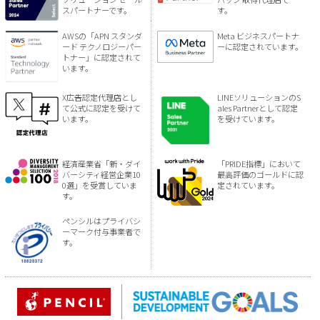
スパートナーです。
す。
AWSの「APN スタンダ
Meta ビジネスパートナ
ード テクノロジーパー
ーに認定されています。
トナー」に認定されて
います。
X広告認定代理店とし
LINEソリューションのS
て公式に認定を受けて
ales Partnerとして認定
います。
を受けています。
経済産業省「新・ダイ
「PRIDE指標」において
バーシティ経営企業10
最高評価のゴールドに認
0選」を受賞していま
定されています。
す。
ペンシルはプライバシ
ーマーク付与事業者で
す。