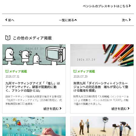
ペンシルのプレスキットはこちら
前へ
一覧に戻る
次へ
この他のメディア掲載
メディア掲載
メディア掲載
2026.07.31
2026.07.29
九州マーケティングアイズ「『推し』は
財界九州「ダイバーシティ＋インクルー
アイデンティティ。顧客が能動的に動
ジョンへの対応急務 誰もが安心して働
く、ブランドの設計とは」
ける職場を模索」
日本マーケティング協会九州支部が発行する季刊誌
財界九州 2026年8月号『人材戦略（インクルージョ
「九州マーケティングアイズ」 (2026年7月号)に、代
ン）』の特集で、ペンシルのD&Iや「CAMP」の取
表取締役社長CEO 倉橋美…
り組みが掲載されました。
続きを読む
続きを読む