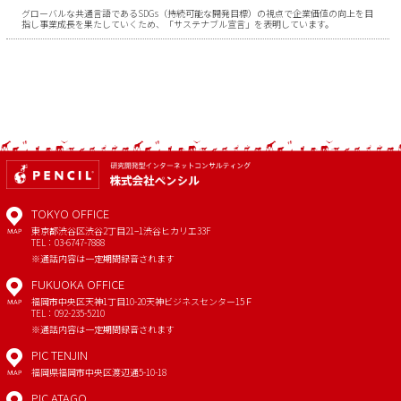
グローバルな共通言語であるSDGs（持続可能な開発目標）の視点で企業価値の向上を目
指し事業成長を果たしていくため、「サステナブル宣言」を表明しています。
TOKYO OFFICE
東京都渋谷区渋谷2丁目21−1
渋谷ヒカリエ33F
MAP
TEL：03-6747-7888
※通話内容は一定期間録音されます
FUKUOKA OFFICE
福岡市中央区天神1丁目10-20
天神ビジネスセンター15Ｆ
MAP
TEL：092-235-5210
※通話内容は一定期間録音されます
PIC TENJIN
福岡県福岡市中央区渡辺通5-10-18
MAP
PIC ATAGO