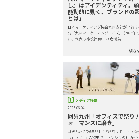
し』はアイデンティティ。
能動的に動く、ブランドの
とは」
日本マーケティング協会九州支部が発行す
誌「九州マーケティングアイズ」 (2026年7
に、代表取締役社長CEO 倉橋美…
続き
メディア掲載
2026.06.04
財界九州「オフィスで祭り 
ォーマンスに磨き」
財界九州 2026年5月号『経営リポート（Key 
gement）』の特集で、ペンシルの社内イ