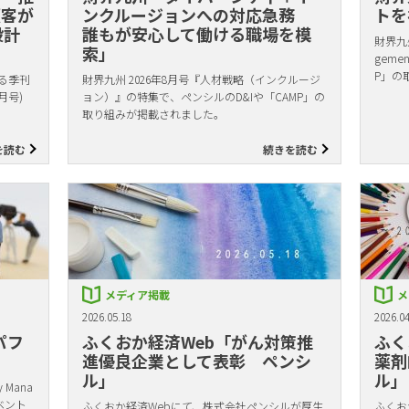
顧客が
ンクルージョンへの対応急務
トを
設計
誰もが安心して働ける職場を模
財界九州
索」
gem
P」の
る季刊
財界九州 2026年8月号『人材戦略（インクルージ
月号)
ョン）』の特集で、ペンシルのD&Iや「CAMP」の
取り組みが掲載されました。
を読む
続きを読む
メディア掲載
メ
2026.05.18
2026.04
パフ
ふくおか経済Web「がん対策推
ふく
進優良企業として表彰 ペンシ
薬剤
ル」
ル」
Mana
ベント
ふくおか経済Webにて、株式会社ペンシルが厚生
ふくお