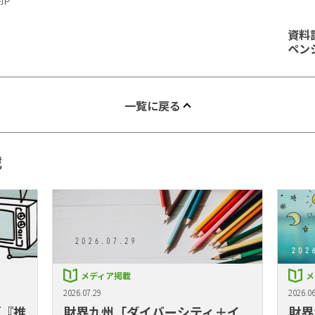
資料
ペン
一覧に戻る
載
メディア掲載
メ
2026.07.29
2026.06
「『推
財界九州「ダイバーシティ＋イ
財界