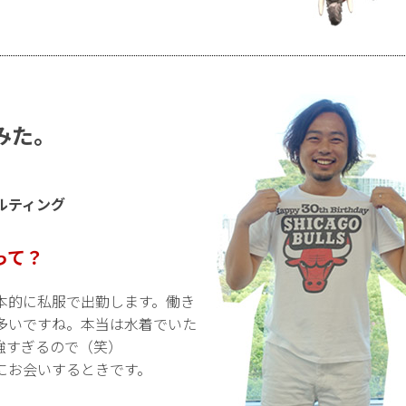
みた。
ルティング
って？
本的に私服で出勤します。働き
多いですね。本当は水着でいた
強すぎるので（笑）
にお会いするときです。