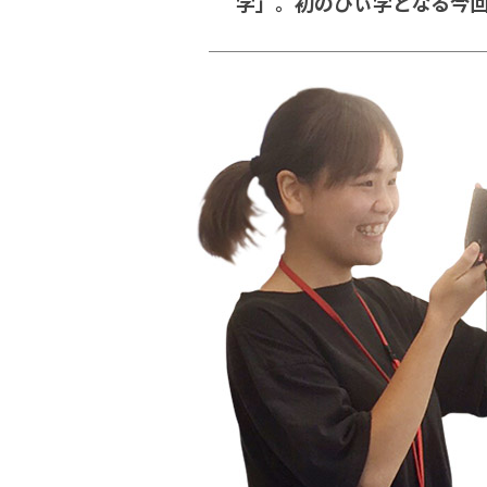
学」。初のぴぃ学となる今