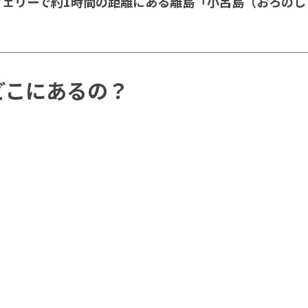
フェリーで約1時間の距離にある離島「小呂島（おろのし
。
どこにあるの？