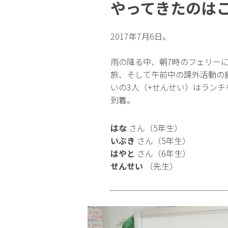
やってきたのは
2017年7月6日。
雨の降る中、朝7時のフェリー
旅、そして午前中の課外活動の
いの3人（+せんせい）はラン
到着。
はな
さん（5年生）
いぶき
さん（5年生）
はやと
さん（6年生）
せんせい
（先生）