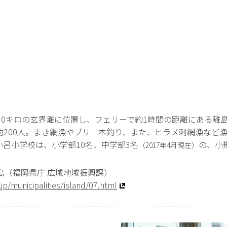
40キロの玄界灘に位置し、フェリーで約1時間の距離にある離
約200人。まき網漁やブリ一本釣り、また、ヒラメ刺網漁など
呂小学校は、小学部10名、中学部3名
の、小
（2017年4月現在）
島（福岡県庁 広域地域振興課）
g.jp/municipalities/island/07.html