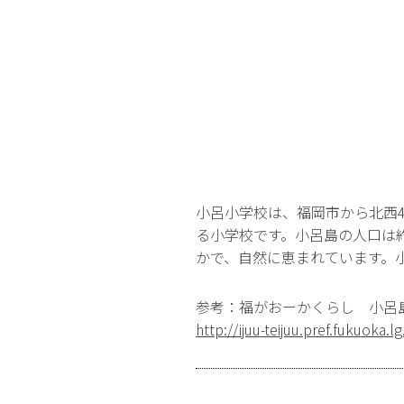
小呂小学校は、福岡市から北西
る小学校です。小呂島の人口は
かで、自然に恵まれています。小
参考：福がおーかくらし 小呂
http://ijuu-teijuu.pref.fukuoka.l