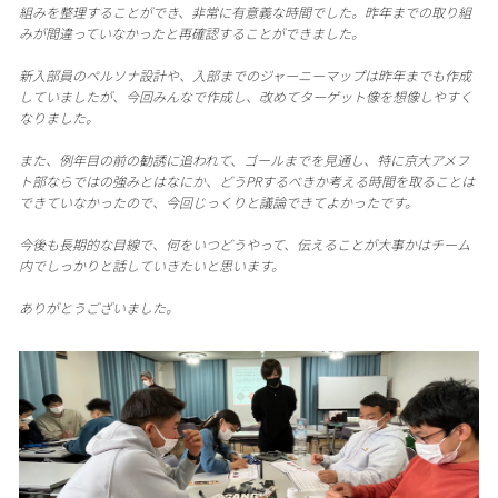
組みを整理することができ、非常に有意義な時間でした。昨年までの取り組
みが間違っていなかったと再確認することができました。
新入部員のペルソナ設計や、入部までのジャーニーマップは昨年までも作成
していましたが、今回みんなで作成し、改めてターゲット像を想像しやすく
なりました。
また、例年目の前の勧誘に追われて、ゴールまでを見通し、特に京大アメフ
ト部ならではの強みとはなにか、どうPRするべきか考える時間を取ることは
できていなかったので、今回じっくりと議論できてよかったです。
今後も長期的な目線で、何をいつどうやって、伝えることが大事かはチーム
内でしっかりと話していきたいと思います。
ありがとうございました。