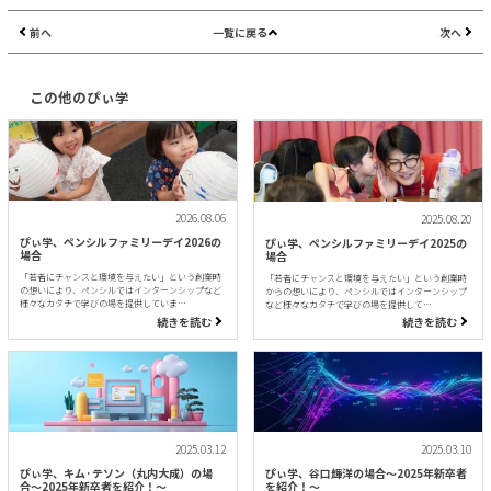
前へ
一覧に戻る
次へ
この他のぴぃ学
2026.08.06
2025.08.20
ぴぃ学、ペンシルファミリーデイ2026の
ぴぃ学、ペンシルファミリーデイ2025の
場合
場合
「若者にチャンスと環境を与えたい」という創業時
「若者にチャンスと環境を与えたい」という創業時
の想いにより、ペンシルではインターンシップなど
からの想いにより、ペンシルではインターンシップ
様々なカタチで学びの場を提供していま…
など様々なカタチで学びの場を提供して…
続きを読む
続きを読む
2025.03.12
2025.03.10
ぴぃ学、キム·テソン（丸内大成）の場
ぴぃ学、谷口輝洋の場合〜2025年新卒者
合〜2025年新卒者を紹介！〜
を紹介！〜