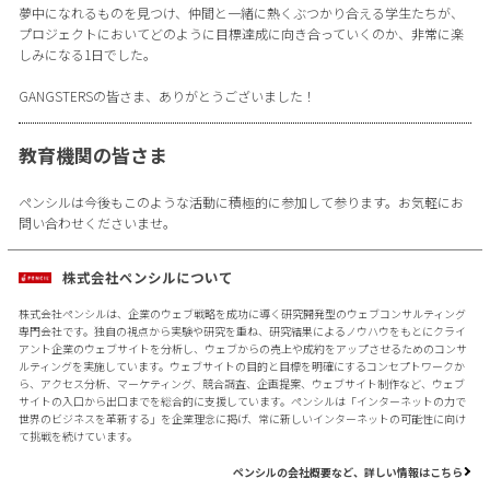
夢中になれるものを見つけ、仲間と一緒に熱くぶつかり合える学生たちが、
プロジェクトにおいてどのように目標達成に向き合っていくのか、非常に楽
しみになる1日でした。
GANGSTERSの皆さま、ありがとうございました！
教育機関の皆さま
ペンシルは今後もこのような活動に積極的に参加して参ります。お気軽にお
問い合わせくださいませ。
株式会社ペンシルについて
株式会社ペンシルは、企業のウェブ戦略を成功に導く研究開発型のウェブコンサルティング
専門会社です。独自の視点から実験や研究を重ね、研究結果によるノウハウをもとにクライ
アント企業のウェブサイトを分析し、ウェブからの売上や成約をアップさせるためのコンサ
ルティングを実施しています。ウェブサイトの目的と目標を明確にするコンセプトワークか
ら、アクセス分析、マーケティング、競合調査、企画提案、ウェブサイト制作など、ウェブ
サイトの入口から出口までを総合的に支援しています。ペンシルは「インターネットの力で
世界のビジネスを革新する」を企業理念に掲げ、常に新しいインターネットの可能性に向け
て挑戦を続けています。
ペンシルの会社概要など、詳しい情報はこちら