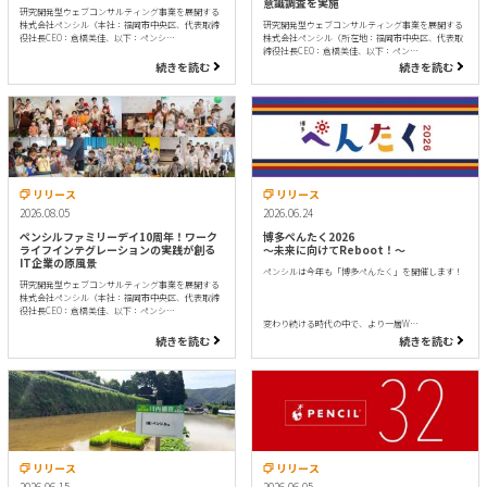
意識調査を実施
研究開発型ウェブコンサルティング事業を展開する
株式会社ペンシル（本社：福岡市中央区、代表取締
研究開発型ウェブコンサルティング事業を展開する
役社長CEO：倉橋美佳、以下：ペンシ…
株式会社ペンシル（所在地：福岡市中央区、代表取
締役社長CEO：倉橋美佳、以下：ペン…
続きを読む
続きを読む
リリース
リリース
2026.08.05
2026.06.24
ペンシルファミリーデイ10周年！ワーク
博多ぺんたく2026
ライフインテグレーションの実践が創る
〜未来に向けてReboot！〜
IT企業の原風景
ペンシルは今年も「博多ぺんたく」を開催します！
研究開発型ウェブコンサルティング事業を展開する
株式会社ペンシル（本社：福岡市中央区、代表取締
役社長CEO：倉橋美佳、以下：ペンシ…
変わり続ける時代の中で、より一層W…
続きを読む
続きを読む
リリース
リリース
2026.06.15
2026.06.05