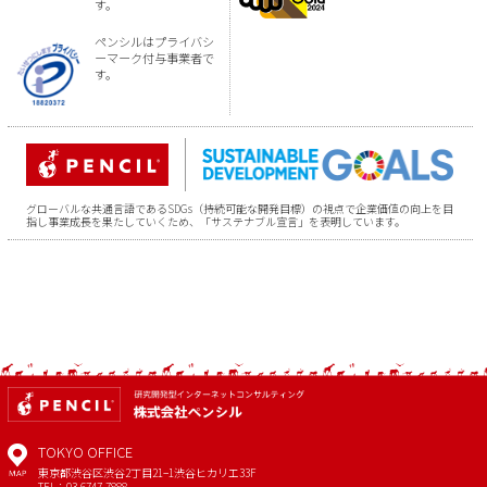
す。
ペンシルはプライバシ
ーマーク付与事業者で
す。
グローバルな共通言語であるSDGs（持続可能な開発目標）の視点で企業価値の向上を目
指し事業成長を果たしていくため、「サステナブル宣言」を表明しています。
TOKYO OFFICE
東京都渋谷区渋谷2丁目21−1
渋谷ヒカリエ33F
MAP
TEL：03-6747-7888