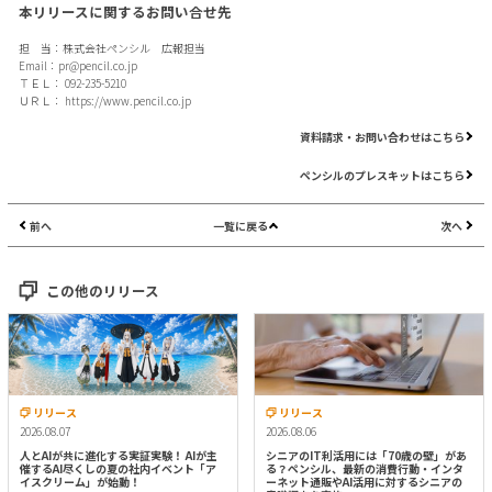
本リリースに関するお問い合せ先
担 当：株式会社ペンシル 広報担当
Email：
pr@pencil.co.jp
ＴＥＬ： 092-235-5210
ＵＲＬ：
https://www.pencil.co.jp
資料請求・お問い合わせはこちら
ペンシルのプレスキットはこちら
前へ
一覧に戻る
次へ
この他のリリース
リリース
リリース
2026.08.07
2026.08.06
人とAIが共に進化する実証実験！ AIが主
シニアのIT利活用には「70歳の壁」があ
催するAI尽くしの夏の社内イベント「ア
る？ペンシル、最新の消費行動・インタ
イスクリーム」が始動！
ーネット通販やAI活用に対するシニアの