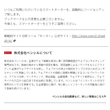
いつもご利用いただいているスマートチーターを、自動的にバージョンアッ
プ致します。
ブックマークなどの変更も必要ございません。
今後とも、スマートチーターをどうぞご活用ください。
戦略的サイト分析ツール「チーター」公式サイト：
http://www.pencil-cheet
ah.jp/
株式会社ペンシルについて
株式会社ペンシルは、企業のウェブ戦略を成功に導く研究開発型のウェブコンサルティング
専門会社です。独自の視点から実験や研究を重ね、研究結果によるノウハウをもとにクライ
アント企業のウェブサイトを分析し、ウェブからの売上や成約をアップさせるためのコンサ
ルティングを実施しています。ウェブサイトの目的と目標を明確にするコンセプトワークか
ら、アクセス分析、マーケティング、競合調査、企画提案、ウェブサイト制作など、ウェブ
サイトの入口から出口までを総合的に支援しています。ペンシルは「インターネットの力で
世界のビジネスを革新する」を企業理念に掲げ、常に新しいインターネットの可能性に向け
て挑戦を続けています。
ペンシルの会社概要など、詳しい情報はこちら