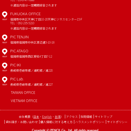
※通話内容は一定期間録音されます
FUKUOKA OFFICE
福岡市中央区天神1丁目10-20
天神ビジネスセンター15Ｆ
MAP
TEL：092-235-5210
※通話内容は一定期間録音されます
PIC TENJIN
福岡県福岡市中央区渡辺通5-10-18
MAP
PIC ATAGO
福岡県福岡市西区愛宕4丁目7-12
MAP
PIC IKI
長崎県壱岐市郷ノ浦町郷ノ浦220
MAP
PIC Lab.
長崎県壱岐市郷ノ浦町郷ノ浦227
MAP
TAIWAN OFFICE
VIETNAM OFFICE
会社概要
（
日本
・
English
・
台湾
）
アクセス
採用情報
サイトマップ
資料請求・お問い合わせ
個人情報に対する考え方
ハラスメントポリシー
サイトポリシー