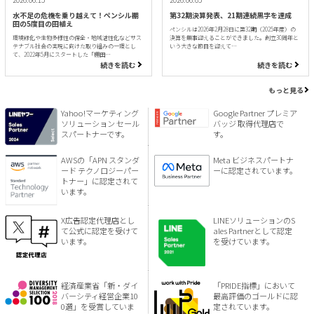
水不足の危機を乗り越えて！ペンシル棚
第32期決算発表、21期連続黒字を達成
田の5度目の田植え
ペンシルは2026年2月28日に第32期（2025年度）の
環境緑化や生物多様性の保全・地域活性化などサス
決算を無事迎えることができました。創立30周年と
テナブル社会の実現に向けた取り組みの一環とし
いう大きな節目を迎えて…
て、2022年5月にスタートした「棚田…
続きを読む
続きを読む
もっと見る
Yahoo!マーケティング
Google Partner プレミア
ソリューション セール
バッジ 取得代理店で
スパートナーです。
す。
AWSの「APN スタンダ
Meta ビジネスパートナ
ード テクノロジーパー
ーに認定されています。
トナー」に認定されて
います。
X広告認定代理店とし
LINEソリューションのS
て公式に認定を受けて
ales Partnerとして認定
います。
を受けています。
経済産業省「新・ダイ
「PRIDE指標」において
バーシティ経営企業10
最高評価のゴールドに認
0選」を受賞していま
定されています。