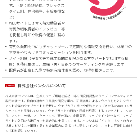
す。（例：時短勤務、フレックス
タイム制、在宅勤務、有給取得な
ど）
WEBサイトに子育て時短勤務者や
育児休暇取得者のインタビュー等
を掲載し周知や取得の促進に努め
ます。
育児休業期間中にもチャットツールで定期的な情報交換を行い、休業中の
不安をやわらげるコミュニケーションを図ります。
メイト制度（子育て等で就業時間に制限がある方をパートで採用する制
度）を積極推進し、主婦（夫）目線でのマーケティングを実施します。
配偶者が出産した際の特別有給休暇を認め、取得を推進します。
株式会社ペンシルについて
株式会社ペンシルは、企業のウェブ戦略を成功に導く研究開発型のウェブコンサルティング
専門会社です。独自の視点から実験や研究を重ね、研究結果によるノウハウをもとにクライ
アント企業のウェブサイトを分析し、ウェブからの売上や成約をアップさせるためのコンサ
ルティングを実施しています。ウェブサイトの目的と目標を明確にするコンセプトワークか
ら、アクセス分析、マーケティング、競合調査、企画提案、ウェブサイト制作など、ウェブ
サイトの入口から出口までを総合的に支援しています。ペンシルは「インターネットの力で
世界のビジネスを革新する」を企業理念に掲げ、常に新しいインターネットの可能性に向け
て挑戦を続けています。