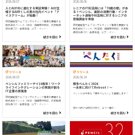
2026.08.07
2026.08.06
人とAIが共に進化する実証実験！ AIが主
シニアのIT利活用には「70歳の壁」があ
催するAI尽くしの夏の社内イベント「ア
る？ペンシル、最新の消費行動・インタ
イスクリーム」が始動！
ーネット通販やAI活用に対するシニアの
意識調査を実施
研究開発型ウェブコンサルティング事業を展開する
株式会社ペンシル（本社：福岡市中央区、代表取締
研究開発型ウェブコンサルティング事業を展開する
役社長CEO：倉橋美佳、以下：ペンシ…
株式会社ペンシル（所在地：福岡市中央区、代表取
締役社長CEO：倉橋美佳、以下：ペン…
続きを読む
続きを読む
リリース
リリース
2026.08.05
2026.06.24
ペンシルファミリーデイ10周年！ワーク
博多ぺんたく2026
ライフインテグレーションの実践が創る
〜未来に向けてReboot！〜
IT企業の原風景
ペンシルは今年も「博多ぺんたく」を開催します！
研究開発型ウェブコンサルティング事業を展開する
株式会社ペンシル（本社：福岡市中央区、代表取締
役社長CEO：倉橋美佳、以下：ペンシ…
変わり続ける時代の中で、より一層W…
続きを読む
続きを読む