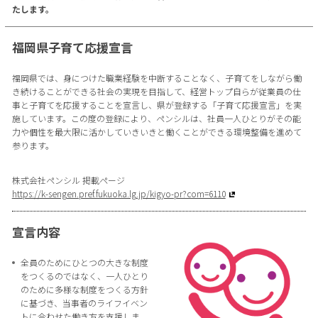
たします。
福岡県子育て応援宣言
福岡県では、身につけた職業経験を中断することなく、子育てをしながら働
き続けることができる社会の実現を目指して、経営トップ自らが従業員の仕
事と子育てを応援することを宣言し、県が登録する「子育て応援宣言」を実
施しています。この度の登録により、ペンシルは、社員一人ひとりがその能
力や個性を最大限に活かしていきいきと働くことができる環境整備を進めて
参ります。
株式会社ペンシル 掲載ページ
https://k-sengen.pref.fukuoka.lg.jp/kigyo-pr?com=6110
宣言内容
全員のためにひとつの大きな制度
をつくるのではなく、一人ひとり
のために多様な制度をつくる方針
に基づき、当事者のライフイベン
トに合わせた働き方を支援しま