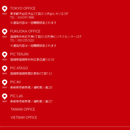
TOKYO OFFICE
東京都渋谷区渋谷2丁目21−1
渋谷ヒカリエ33F
MAP
TEL：03-6747-7888
※通話内容は一定期間録音されます
FUKUOKA OFFICE
福岡市中央区天神1丁目10-20
天神ビジネスセンター15Ｆ
MAP
TEL：092-235-5210
※通話内容は一定期間録音されます
PIC TENJIN
福岡県福岡市中央区渡辺通5-10-18
MAP
PIC ATAGO
福岡県福岡市西区愛宕4丁目7-12
MAP
PIC IKI
長崎県壱岐市郷ノ浦町郷ノ浦220
MAP
PIC Lab.
長崎県壱岐市郷ノ浦町郷ノ浦227
MAP
TAIWAN OFFICE
VIETNAM OFFICE