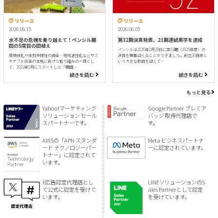
リリース
リリース
2026.06.15
2026.06.05
水不足の危機を乗り越えて！ペンシル棚
第32期決算発表、21期連続黒字を達成
田の5度目の田植え
ペンシルは2026年2月28日に第32期（2025年度）の
環境緑化や生物多様性の保全・地域活性化などサス
決算を無事迎えることができました。創立30周年と
テナブル社会の実現に向けた取り組みの一環とし
いう大きな節目を迎えて…
て、2022年5月にスタートした「棚田…
続きを読む
続きを読む
もっと見る
Yahoo!マーケティング
Google Partner プレミア
ソリューション セール
バッジ 取得代理店で
スパートナーです。
す。
AWSの「APN スタンダ
Meta ビジネスパートナ
ード テクノロジーパー
ーに認定されています。
トナー」に認定されて
います。
X広告認定代理店とし
LINEソリューションのS
て公式に認定を受けて
ales Partnerとして認定
います。
を受けています。