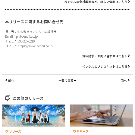
ペンシルの会社概要など、詳しい情報はこちら
本リリースに関するお問い合せ先
担 当：株式会社ペンシル 広報担当
Email：
pr@pencil.co.jp
ＴＥＬ： 092-235-5210
ＵＲＬ：
https://www.pencil.co.jp
資料請求・お問い合わせはこちら
ペンシルのプレスキットはこちら
前へ
一覧に戻る
次へ
この他のリリース
リリース
リリース