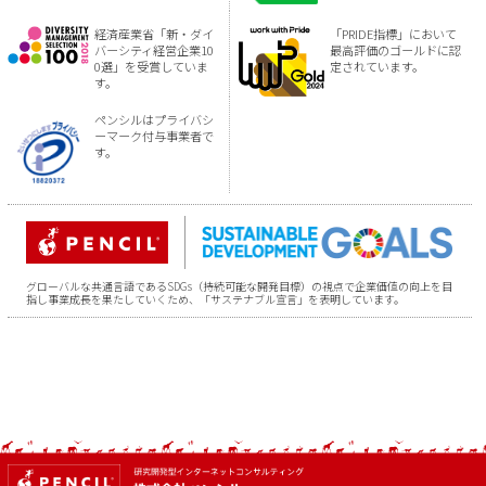
経済産業省「新・ダイ
「PRIDE指標」において
バーシティ経営企業10
最高評価のゴールドに認
0選」を受賞していま
定されています。
す。
ペンシルはプライバシ
ーマーク付与事業者で
す。
グローバルな共通言語であるSDGs（持続可能な開発目標）の視点で企業価値の向上を目
指し事業成長を果たしていくため、「サステナブル宣言」を表明しています。