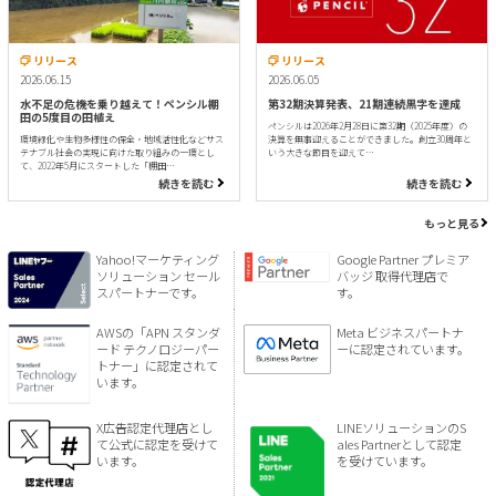
リリース
リリース
2026.06.15
2026.06.05
水不足の危機を乗り越えて！ペンシル棚
第32期決算発表、21期連続黒字を達成
田の5度目の田植え
ペンシルは2026年2月28日に第32期（2025年度）の
環境緑化や生物多様性の保全・地域活性化などサス
決算を無事迎えることができました。創立30周年と
テナブル社会の実現に向けた取り組みの一環とし
いう大きな節目を迎えて…
て、2022年5月にスタートした「棚田…
続きを読む
続きを読む
もっと見る
Yahoo!マーケティング
Google Partner プレミア
ソリューション セール
バッジ 取得代理店で
スパートナーです。
す。
AWSの「APN スタンダ
Meta ビジネスパートナ
ード テクノロジーパー
ーに認定されています。
トナー」に認定されて
います。
X広告認定代理店とし
LINEソリューションのS
て公式に認定を受けて
ales Partnerとして認定
います。
を受けています。