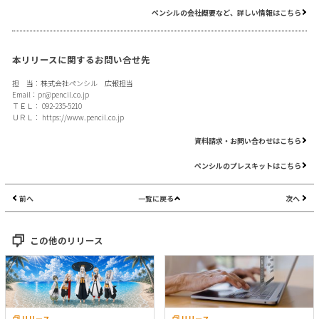
ペンシルの会社概要など、詳しい情報はこちら
本リリースに関するお問い合せ先
担 当：株式会社ペンシル 広報担当
Email：
pr@pencil.co.jp
ＴＥＬ： 092-235-5210
ＵＲＬ：
https://www.pencil.co.jp
資料請求・お問い合わせはこちら
ペンシルのプレスキットはこちら
前へ
一覧に戻る
次へ
この他のリリース
リリース
リリース