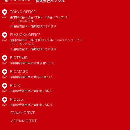
TOKYO OFFICE
東京都渋谷区渋谷2丁目21−1
渋谷ヒカリエ33F
MAP
TEL：03-6747-7888
※通話内容は一定期間録音されます
FUKUOKA OFFICE
福岡市中央区天神1丁目10-20
天神ビジネスセンター15Ｆ
MAP
TEL：092-235-5210
※通話内容は一定期間録音されます
PIC TENJIN
福岡県福岡市中央区渡辺通5-10-18
MAP
PIC ATAGO
福岡県福岡市西区愛宕4丁目7-12
MAP
PIC IKI
長崎県壱岐市郷ノ浦町郷ノ浦220
MAP
PIC Lab.
長崎県壱岐市郷ノ浦町郷ノ浦227
MAP
TAIWAN OFFICE
VIETNAM OFFICE