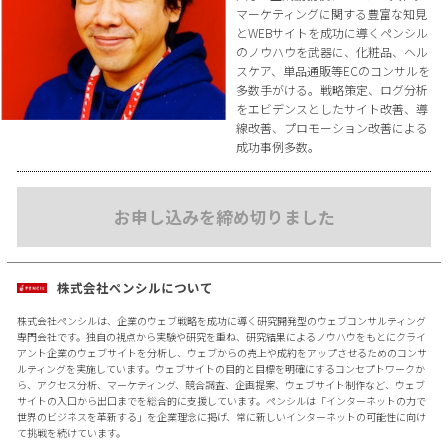
マーケティングに関する豊富な知見
とWEBサイトを成功に導くペンシル
のノウハウを武器に、化粧品、ヘル
スケア、単品通販等ECのコンサルを
多数手がける。戦略策定、ログ分析
をエビデンスとしたサイト改善、導
線改善、プロモーション改善による
成功事例多数。
お申し込みを締め切りました
株式会社ペンシルについて
株式会社ペンシルは、企業のウェブ戦略を成功に導く研究開発型のウェブコンサルティング
専門会社です。独自の視点から実験や研究を重ね、研究結果によるノウハウをもとにクライ
アント企業のウェブサイトを分析し、ウェブからの売上や成約をアップさせるためのコンサ
ルティングを実施しています。ウェブサイトの目的と目標を明確にするコンセプトワークか
ら、アクセス分析、マーケティング、競合調査、企画提案、ウェブサイト制作など、ウェブ
サイトの入口から出口までを総合的に支援しています。ペンシルは「インターネットの力で
世界のビジネスを革新する」を企業理念に掲げ、常に新しいインターネットの可能性に向け
て挑戦を続けています。