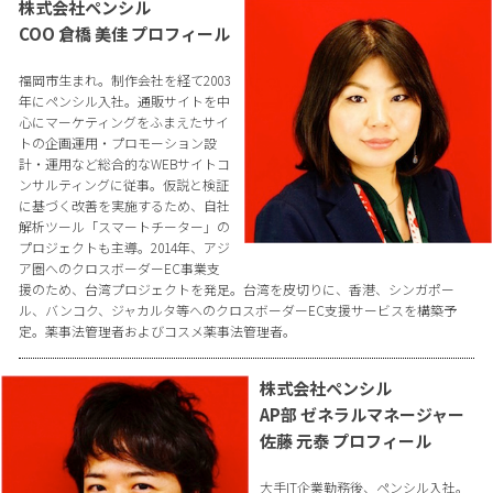
株式会社ペンシル
COO 倉橋 美佳 プロフィール
福岡市生まれ。制作会社を経て2003
年にペンシル入社。通販サイトを中
心にマーケティングをふまえたサイ
トの企画運用・プロモーション設
計・運用など総合的なWEBサイトコ
ンサルティングに従事。仮説と検証
に基づく改善を実施するため、自社
解析ツール「スマートチーター」の
プロジェクトも主導。2014年、アジ
ア圏へのクロスボーダーEC事業支
援のため、台湾プロジェクトを発足。台湾を皮切りに、香港、シンガポー
ル、バンコク、ジャカルタ等へのクロスボーダーEC支援サービスを構築予
定。薬事法管理者およびコスメ薬事法管理者。
株式会社ペンシル
AP部 ゼネラルマネージャー
佐藤 元泰 プロフィール
大手IT企業勤務後、ペンシル入社。