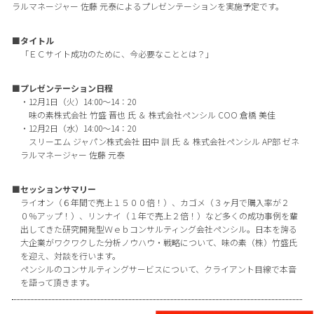
ラルマネージャー 佐藤 元泰によるプレゼンテーションを実施予定です。
■タイトル
「ＥＣサイト成功のために、今必要なこととは？」
■プレゼンテーション日程
・12月1日（火）14:00～14：20
味の素株式会社 竹盛 晋也 氏 ＆ 株式会社ペンシル COO 倉橋 美佳
・12月2日（水）14:00～14：20
スリーエム ジャパン株式会社 田中 訓 氏 ＆ 株式会社ペンシル AP部 ゼネ
ラルマネージャー 佐藤 元泰
■セッションサマリー
ライオン（６年間で売上１５００倍！）、カゴメ（３ヶ月で購入率が２
０％アップ！）、リンナイ（１年で売上２倍！）など多くの成功事例を輩
出してきた研究開発型Ｗｅｂコンサルティング会社ペンシル。日本を誇る
大企業がワクワクした分析ノウハウ・戦略について、味の素（株）竹盛氏
を迎え、対談を行います。
ペンシルのコンサルティングサービスについて、クライアント目線で本音
を語って頂きます。