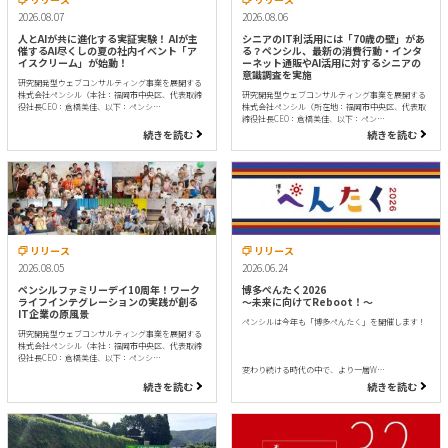
2026.08.07
2026.08.06
人とAIが共に進化する実証実験！ AIが主
シニアのIT利活用には「70歳の壁」があ
催するAI尽くしの夏の社内イベント「ア
る？ペンシル、最新の消費行動・インタ
イスクリーム」が始動！
ーネット通販やAI活用に対するシニアの
意識調査を実施
研究開発型ウェブコンサルティング事業を展開する
株式会社ペンシル（本社：福岡市中央区、代表取締
研究開発型ウェブコンサルティング事業を展開する
役社長CEO：倉橋美佳、以下：ペンシ…
株式会社ペンシル（所在地：福岡市中央区、代表取
締役社長CEO：倉橋美佳、以下：ペン…
続きを読む
続きを読む
リリース
リリース
2026.08.05
2026.06.24
ペンシルファミリーデイ10周年！ワーク
博多ぺんたく2026
ライフインテグレーションの実践が創る
〜未来に向けてReboot！〜
IT企業の原風景
ペンシルは今年も「博多ぺんたく」を開催します！
研究開発型ウェブコンサルティング事業を展開する
株式会社ペンシル（本社：福岡市中央区、代表取締
役社長CEO：倉橋美佳、以下：ペンシ…
変わり続ける時代の中で、より一層W…
続きを読む
続きを読む