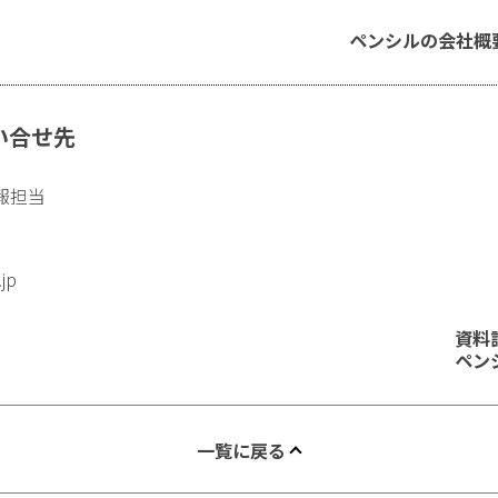
ペンシルの会社概
い合せ先
報担当
.jp
資料
ペン
一覧に戻る