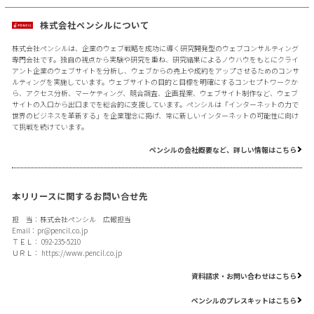
株式会社ペンシルについて
株式会社ペンシルは、企業のウェブ戦略を成功に導く研究開発型のウェブコンサルティング
専門会社です。独自の視点から実験や研究を重ね、研究結果によるノウハウをもとにクライ
アント企業のウェブサイトを分析し、ウェブからの売上や成約をアップさせるためのコンサ
ルティングを実施しています。ウェブサイトの目的と目標を明確にするコンセプトワークか
ら、アクセス分析、マーケティング、競合調査、企画提案、ウェブサイト制作など、ウェブ
サイトの入口から出口までを総合的に支援しています。ペンシルは「インターネットの力で
世界のビジネスを革新する」を企業理念に掲げ、常に新しいインターネットの可能性に向け
て挑戦を続けています。
ペンシルの会社概要など、詳しい情報はこちら
本リリースに関するお問い合せ先
担 当：株式会社ペンシル 広報担当
Email：
pr@pencil.co.jp
ＴＥＬ： 092-235-5210
ＵＲＬ：
https://www.pencil.co.jp
資料請求・お問い合わせはこちら
ペンシルのプレスキットはこちら