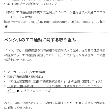
エコ通勤プランが作成されていること
《参考》エコ通勤優良事業所認証制度について（公益財団法人交通エコロジ
ー・モビリティ財団）
http://www.ecomo.or.jp/environment/ecommuters/ecommuters_top.html
ペンシルのエコ通勤に関する取り組み
ペンシルでは、周辺道路の渋滞緩和や周辺環境への配慮、従業員の健康増進
の観点から、エコ通勤を奨励しており、以下の取り組みが評価され、この度
の認定に至りました。
マイカー、バイク通勤の禁止
通勤用自転車購入費の補助
「エコ企業定期券（西日本鉄道株式会社）」
の活用（福岡オフィス）
「東京・港区自転車シェアリングの活用（株式会社ドコモ・バイクシェ
ア）」
の活用（東京オフィス）
ペンシルは、今後もさらにエコ通勤を推奨するため、制度の拡充など積極的
に推進して参ります。