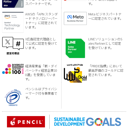
スパートナーです。
す。
AWSの「APN スタンダ
Meta ビジネスパートナ
ード テクノロジーパー
ーに認定されています。
トナー」に認定されて
います。
X広告認定代理店とし
LINEソリューションのS
て公式に認定を受けて
ales Partnerとして認定
います。
を受けています。
経済産業省「新・ダイ
「PRIDE指標」において
バーシティ経営企業10
最高評価のゴールドに認
0選」を受賞していま
定されています。
す。
ペンシルはプライバシ
ーマーク付与事業者で
す。