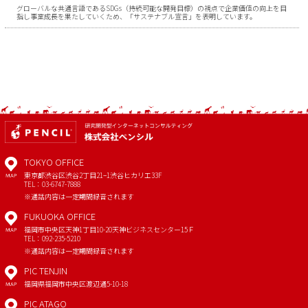
グローバルな共通言語であるSDGs（持続可能な開発目標）の視点で企業価値の向上を目
指し事業成長を果たしていくため、「サステナブル宣言」を表明しています。
TOKYO OFFICE
東京都渋谷区渋谷2丁目21−1
渋谷ヒカリエ33F
MAP
TEL：03-6747-7888
※通話内容は一定期間録音されます
FUKUOKA OFFICE
福岡市中央区天神1丁目10-20
天神ビジネスセンター15Ｆ
MAP
TEL：092-235-5210
※通話内容は一定期間録音されます
PIC TENJIN
福岡県福岡市中央区渡辺通5-10-18
MAP
PIC ATAGO