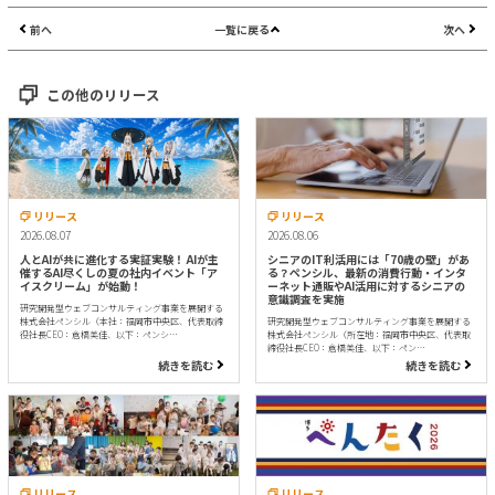
前へ
一覧に戻る
次へ
この他のリリース
リリース
リリース
2026.08.07
2026.08.06
人とAIが共に進化する実証実験！ AIが主
シニアのIT利活用には「70歳の壁」があ
催するAI尽くしの夏の社内イベント「ア
る？ペンシル、最新の消費行動・インタ
イスクリーム」が始動！
ーネット通販やAI活用に対するシニアの
意識調査を実施
研究開発型ウェブコンサルティング事業を展開する
株式会社ペンシル（本社：福岡市中央区、代表取締
研究開発型ウェブコンサルティング事業を展開する
役社長CEO：倉橋美佳、以下：ペンシ…
株式会社ペンシル（所在地：福岡市中央区、代表取
締役社長CEO：倉橋美佳、以下：ペン…
続きを読む
続きを読む
リリース
リリース