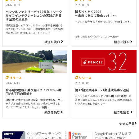
2026.08.05
2026.06.24
ペンシルファミリーデイ10周年！ワーク
博多ぺんたく2026
ライフインテグレーションの実践が創る
〜未来に向けてReboot！〜
IT企業の原風景
ペンシルは今年も「博多ぺんたく」を開催します！
研究開発型ウェブコンサルティング事業を展開する
株式会社ペンシル（本社：福岡市中央区、代表取締
役社長CEO：倉橋美佳、以下：ペンシ…
変わり続ける時代の中で、より一層W…
続きを読む
続きを読む
リリース
リリース
2026.06.15
2026.06.05
水不足の危機を乗り越えて！ペンシル棚
第32期決算発表、21期連続黒字を達成
田の5度目の田植え
ペンシルは2026年2月28日に第32期（2025年度）の
環境緑化や生物多様性の保全・地域活性化などサス
決算を無事迎えることができました。創立30周年と
テナブル社会の実現に向けた取り組みの一環とし
いう大きな節目を迎えて…
て、2022年5月にスタートした「棚田…
続きを読む
続きを読む
もっと見る
Yahoo!マーケティング
Google Partner プレミア
ソリューション セール
バッジ 取得代理店で