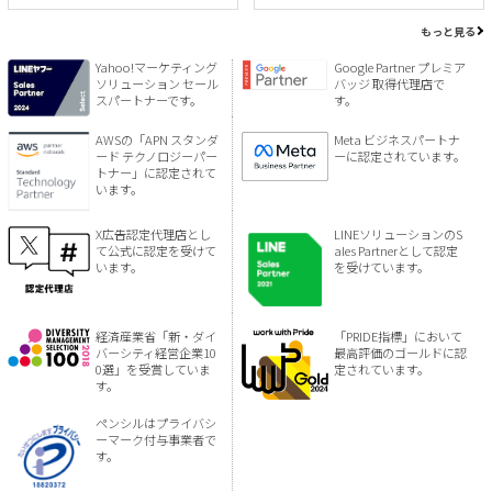
もっと見る
Yahoo!マーケティング
Google Partner プレミア
ソリューション セール
バッジ 取得代理店で
スパートナーです。
す。
AWSの「APN スタンダ
Meta ビジネスパートナ
ード テクノロジーパー
ーに認定されています。
トナー」に認定されて
います。
X広告認定代理店とし
LINEソリューションのS
て公式に認定を受けて
ales Partnerとして認定
います。
を受けています。
経済産業省「新・ダイ
「PRIDE指標」において
バーシティ経営企業10
最高評価のゴールドに認
0選」を受賞していま
定されています。
す。
ペンシルはプライバシ
ーマーク付与事業者で
す。