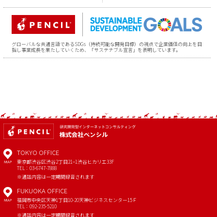
グローバルな共通言語であるSDGs（持続可能な開発目標）の視点で企業価値の向上を目
指し事業成長を果たしていくため、「サステナブル宣言」を表明しています。
TOKYO OFFICE
東京都渋谷区渋谷2丁目21−1
渋谷ヒカリエ33F
MAP
TEL：03-6747-7888
※通話内容は一定期間録音されます
FUKUOKA OFFICE
福岡市中央区天神1丁目10-20
天神ビジネスセンター15Ｆ
MAP
TEL：092-235-5210
※通話内容は一定期間録音されます