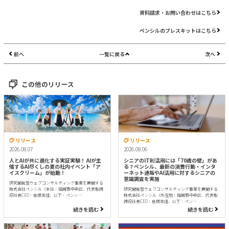
資料請求・お問い合わせはこちら
ペンシルのプレスキットはこちら
前へ
一覧に戻る
次へ
この他のリリース
リリース
リリース
2026.08.07
2026.08.06
人とAIが共に進化する実証実験！ AIが主
シニアのIT利活用には「70歳の壁」があ
催するAI尽くしの夏の社内イベント「ア
る？ペンシル、最新の消費行動・インタ
イスクリーム」が始動！
ーネット通販やAI活用に対するシニアの
意識調査を実施
研究開発型ウェブコンサルティング事業を展開する
株式会社ペンシル（本社：福岡市中央区、代表取締
研究開発型ウェブコンサルティング事業を展開する
役社長CEO：倉橋美佳、以下：ペンシ…
株式会社ペンシル（所在地：福岡市中央区、代表取
締役社長CEO：倉橋美佳、以下：ペン…
続きを読む
続きを読む