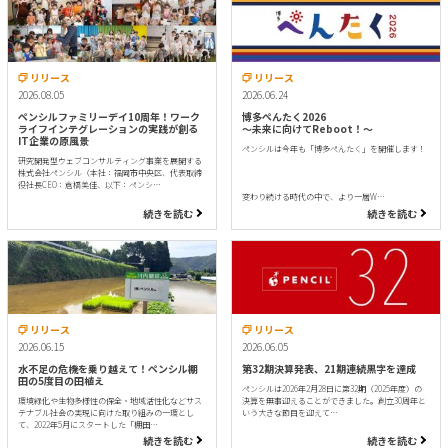
リリース
リリース
2026.08.05
2026.06.24
ペンシルファミリーデイ10周年！ワーク
博多ぺんたく2026
ライフインテグレーションの実践が創る
〜未来に向けてReboot！〜
IT企業の原風景
ペンシルは今年も「博多ぺんたく」を開催します！
研究開発型ウェブコンサルティング事業を展開する
株式会社ペンシル（本社：福岡市中央区、代表取締
役社長CEO：倉橋美佳、以下：ペンシ…
変わり続ける時代の中で、より一層W…
続きを読む
続きを読む
リリース
リリース
2026.06.15
2026.06.05
水不足の危機を乗り越えて！ペンシル棚
第32期決算発表、21期連続黒字を達成
田の5度目の田植え
ペンシルは2026年2月28日に第32期（2025年度）の
環境緑化や生物多様性の保全・地域活性化などサス
決算を無事迎えることができました。創立30周年と
テナブル社会の実現に向けた取り組みの一環とし
いう大きな節目を迎えて…
て、2022年5月にスタートした「棚田…
続きを読む
続きを読む