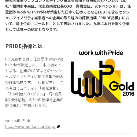
研究開発型ウェブコンサルティング事業を展開する株式会社ペンシル（本
社：福岡市中央区、代表取締役社長COO：倉橋美佳、以下ペンシル）は、任
意団体 work with Prideが策定した日本で初めてとなるLGBTを含むセクシ
ャルマイノリティ当事者への企業の取り組みの評価指標「PRIDE指標」にお
いて、最上位の「ゴールド」として表彰されました。九州に本社を置く企業
としては唯一の認定となります。
PRIDE指標とは
PRIDE指標とは、任意団体 work wit
h Prideが策定した、日本で初めて
となる、企業のLGBTなどのセクシ
ャルマイノリティに関する取り組み
の評価指標です。「行動宣言」「当
事者コミュニティ」「啓発活動」
「人事制度/プログラム」「社会貢
献/渉外活動」の5つの指標で企業の
取り組みが評価されます。
work with Pride
http://www.workwithpride.jp/