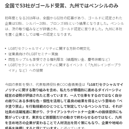
全国で53社がゴールド受賞、九州ではペンシルのみ
初年度となる2016年は、全国から82社の応募があり、ゴールドに認定された
企業は53社、シルバー20社、ブロンズ6社という結果となりました。ペンシル
は、次の取り組みなどが評価され、ゴールド認定に至りました。九州に本社
を置く企業としては唯一の認定となります。
LGBT/セクシャルマイノリティに関する方針の明文化
従業員向けのLGBTセミナー実施
同性カップルも享受できる福利厚生（結婚祝い金、慶弔休暇など）
LGBT/セクシャルマイノリティに関するイベント（「九州レインボープラ
イド」など）への協賛
今回の表彰を受け、代表取締役社長COO倉橋美佳は
「LGBT/セクシャルマイ
ノリティに関する取り組みを含め、私たちが積極的に進めるダイバーシティ
経営の姿勢が評価されたと思っています。一人で仕事をするのではなく自分
の周りにある多様な色・個性を活用して最良の結果を得るという意味の「ベ
タ塗り禁止」を行動規範のひとつとして制定しているペンシルでは、それが
社員の活躍推進に繋がり、クライアントやパートナー企業への価値提供にも
繋がっています。東京など首都圏だけの動きで終わらせるのではなく、九州
を含め地方の企業が変わることで人材流出を防ぐ策にもなり、企業や地域の
成長を後押しすると信じています」
と述べています。