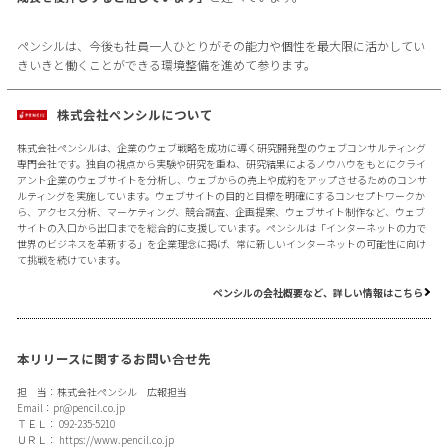
ペンシルは、今後も社員一人ひとりがその能力や個性を最大限に活かしてい
きいきと働くことができる環境整備を進めて参ります。
株式会社ペンシルについて
株式会社ペンシルは、企業のウェブ戦略を成功に導く研究開発型のウェブコンサルティング
専門会社です。独自の視点から実験や研究を重ね、研究結果によるノウハウをもとにクライ
アント企業のウェブサイトを分析し、ウェブからの売上や成約をアップさせるためのコンサ
ルティングを実施しています。ウェブサイトの目的と目標を明確にするコンセプトワークか
ら、アクセス分析、マーケティング、競合調査、企画提案、ウェブサイト制作など、ウェブ
サイトの入口から出口までを総合的に支援しています。ペンシルは「インターネットの力で
世界のビジネスを革新する」を企業理念に掲げ、常に新しいインターネットの可能性に向け
て挑戦を続けています。
ペンシルの会社概要など、詳しい情報はこちら
本リリースに関するお問い合せ先
担 当：株式会社ペンシル 広報担当
Email：
pr@pencil.co.jp
ＴＥＬ： 092-235-5210
ＵＲＬ：
https://www.pencil.co.jp