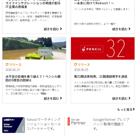
ライフインテグレーションの実践が創る
〜未来に向けてReboot！〜
IT企業の原風景
ペンシルは今年も「博多ぺんたく」を開催します！
研究開発型ウェブコンサルティング事業を展開する
株式会社ペンシル（本社：福岡市中央区、代表取締
役社長CEO：倉橋美佳、以下：ペンシ…
変わり続ける時代の中で、より一層W…
続きを読む
続きを読む
リリース
リリース
2026.06.15
2026.06.05
水不足の危機を乗り越えて！ペンシル棚
第32期決算発表、21期連続黒字を達成
田の5度目の田植え
ペンシルは2026年2月28日に第32期（2025年度）の
環境緑化や生物多様性の保全・地域活性化などサス
決算を無事迎えることができました。創立30周年と
テナブル社会の実現に向けた取り組みの一環とし
いう大きな節目を迎えて…
て、2022年5月にスタートした「棚田…
続きを読む
続きを読む
もっと見る
Yahoo!マーケティング
Google Partner プレミア
ソリューション セール
バッジ 取得代理店で
スパートナーです。
す。