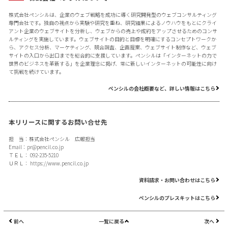
株式会社ペンシルは、企業のウェブ戦略を成功に導く研究開発型のウェブコンサルティング
専門会社です。独自の視点から実験や研究を重ね、研究結果によるノウハウをもとにクライ
アント企業のウェブサイトを分析し、ウェブからの売上や成約をアップさせるためのコンサ
ルティングを実施しています。ウェブサイトの目的と目標を明確にするコンセプトワークか
ら、アクセス分析、マーケティング、競合調査、企画提案、ウェブサイト制作など、ウェブ
サイトの入口から出口までを総合的に支援しています。ペンシルは「インターネットの力で
世界のビジネスを革新する」を企業理念に掲げ、常に新しいインターネットの可能性に向け
て挑戦を続けています。
ペンシルの会社概要など、詳しい情報はこちら
本リリースに関するお問い合せ先
担 当：株式会社ペンシル 広報担当
Email：
pr@pencil.co.jp
ＴＥＬ： 092-235-5210
ＵＲＬ：
https://www.pencil.co.jp
資料請求・お問い合わせはこちら
ペンシルのプレスキットはこちら
前へ
一覧に戻る
次へ