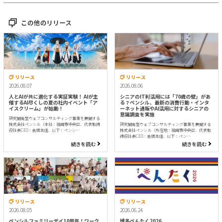
この他のリリース
リリース
リリース
2026.08.07
2026.08.06
人とAIが共に進化する実証実験！ AIが主
シニアのIT利活用には「70歳の壁」があ
催するAI尽くしの夏の社内イベント「ア
る？ペンシル、最新の消費行動・インタ
イスクリーム」が始動！
ーネット通販やAI活用に対するシニアの
意識調査を実施
研究開発型ウェブコンサルティング事業を展開する
株式会社ペンシル（本社：福岡市中央区、代表取締
研究開発型ウェブコンサルティング事業を展開する
役社長CEO：倉橋美佳、以下：ペンシ…
株式会社ペンシル（所在地：福岡市中央区、代表取
締役社長CEO：倉橋美佳、以下：ペン…
続きを読む
続きを読む
リリース
リリース
2026.08.05
2026.06.24
ペンシルファミリーデイ10周年！ワーク
博多ぺんたく2026