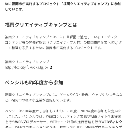
めに福岡市が実施するプロジェクト「福岡クリエイティブキャンプ」に参加
しています。
福岡クリエイティブキャンプとは
福岡クリエイティブキャンプとは、主に首都圏で活躍しているIT・デジタル
コンテンツ等の開発経験者（クリエイティブ人材）の福岡市内企業へのU/Iタ
ーン転職を応援するために福岡市が実施するプロジェクトです。
福岡クリエイティブキャンプ
http://fcc.city.fukuoka.lg.jp/
ペンシルも昨年度から参加
福岡クリエイティブキャンプには、ゲームやCG・映像、ウェブやシステムな
ど、福岡市の様々な企業が登録しています。
ペンシルは2016年度から参加しており、この度、2017年度の参加も決定いた
しました。ペンシルでは、WEBコンサルティング業務やWEBサイト企画提案
を行う
WEBプロデューサー
、WEBサイト制作の進行管理を行う
WEBディレク
ター
、WEBプロモーションの企画・提案・実行を行う
WEBプロモーションプ