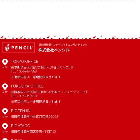
TOKYO OFFICE
東京都渋谷区渋谷2丁目21−1
渋谷ヒカリエ33F
MAP
TEL：03-6747-7888
※通話内容は一定期間録音されます
FUKUOKA OFFICE
福岡市中央区天神1丁目10-20
天神ビジネスセンター15Ｆ
MAP
TEL：092-235-5210
※通話内容は一定期間録音されます
PIC TENJIN
福岡県福岡市中央区渡辺通5-10-18
MAP
PIC ATAGO
福岡県福岡市西区愛宕4丁目7-12
MAP