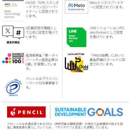
AWSの「APN スタンダ
Meta ビジネスパートナ
ード テクノロジーパー
ーに認定されています。
トナー」に認定されて
います。
X広告認定代理店とし
LINEソリューションのS
て公式に認定を受けて
ales Partnerとして認定
います。
を受けています。
経済産業省「新・ダイ
「PRIDE指標」において
バーシティ経営企業10
最高評価のゴールドに認
0選」を受賞していま
定されています。
す。
ペンシルはプライバシ
ーマーク付与事業者で
す。
グローバルな共通言語であるSDGs（持続可能な開発目標）の視点で企業価値の向上を目
指し事業成長を果たしていくため、「サステナブル宣言」を表明しています。