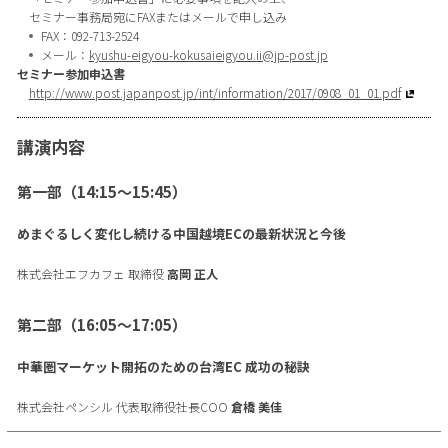
セミナー事務局宛にFAXまたはメールで申し込み
FAX：092-713-2524
メール：
kyushu-eigyou-kokusaieigyou.ii@jp-post.jp
セミナー参加申込書
http://www.post.japanpost.jp/int/information/2017/0908_01_01.pdf
講演内容
第一部（14:15～15:45）
めまぐるしく変化し続ける中国越境ECの最新状況と今後
株式会社エフカフェ 取締役
高岡 正人
第二部（16:05～17:05）
中華圏マーケット開拓のための台湾EC 成功の秘訣
株式会社ペンシル 代表取締役社長COO
倉橋 美佳