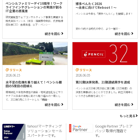
ペンシルファミリーデイ10周年！ワーク
博多ぺんたく2026
ライフインテグレーションの実践が創る
〜未来に向けてReboot！〜
IT企業の原風景
ペンシルは今年も「博多ぺんたく」を開催します！
研究開発型ウェブコンサルティング事業を展開する
株式会社ペンシル（本社：福岡市中央区、代表取締
役社長CEO：倉橋美佳、以下：ペンシ…
変わり続ける時代の中で、より一層W…
続きを読む
続きを読む
リリース
リリース
2026.06.15
2026.06.05
水不足の危機を乗り越えて！ペンシル棚
第32期決算発表、21期連続黒字を達成
田の5度目の田植え
ペンシルは2026年2月28日に第32期（2025年度）の
環境緑化や生物多様性の保全・地域活性化などサス
決算を無事迎えることができました。創立30周年と
テナブル社会の実現に向けた取り組みの一環とし
いう大きな節目を迎えて…
て、2022年5月にスタートした「棚田…
続きを読む
続きを読む
もっと見る
Yahoo!マーケティング
Google Partner プレミア
ソリューション セール
バッジ 取得代理店で
スパートナーです。
す。