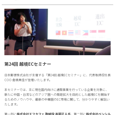
第24回 越境ECセミナー
日本郵便株式会社が主催する「第24回 越境ECセミナー」に、代表取締役社長
COO 倉橋美佳が登壇いたします。
本セミナーでは、主に現在国内向けに通販事業を行っている企業を対象に、
新たに中国・台湾などのアジア圏への販路拡大を目的とした越境ECを開始す
るためのノウハウや、最新の中華圏のEC市場に関して、分かりやすく解説い
たします。
第一部に
株式会社エフカフェ 取締役 高岡正人氏
、第二部に
株式会社ペンシル