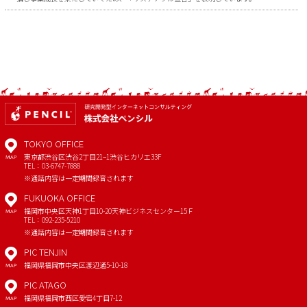
TOKYO OFFICE
東京都渋谷区渋谷2丁目21−1
渋谷ヒカリエ33F
MAP
TEL：03-6747-7888
※通話内容は一定期間録音されます
FUKUOKA OFFICE
福岡市中央区天神1丁目10-20
天神ビジネスセンター15Ｆ
MAP
TEL：092-235-5210
※通話内容は一定期間録音されます
PIC TENJIN
福岡県福岡市中央区渡辺通5-10-18
MAP
PIC ATAGO
福岡県福岡市西区愛宕4丁目7-12
MAP