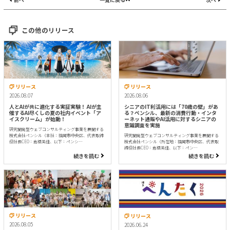
この他のリリース
リリース
リリース
2026.08.07
2026.08.06
人とAIが共に進化する実証実験！ AIが主
シニアのIT利活用には「70歳の壁」があ
催するAI尽くしの夏の社内イベント「ア
る？ペンシル、最新の消費行動・インタ
イスクリーム」が始動！
ーネット通販やAI活用に対するシニアの
意識調査を実施
研究開発型ウェブコンサルティング事業を展開する
株式会社ペンシル（本社：福岡市中央区、代表取締
研究開発型ウェブコンサルティング事業を展開する
役社長CEO：倉橋美佳、以下：ペンシ…
株式会社ペンシル（所在地：福岡市中央区、代表取
締役社長CEO：倉橋美佳、以下：ペン…
続きを読む
続きを読む
リリース
リリース
2026.08.05
2026.06.24