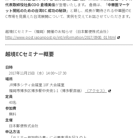
代表取締役社長COO 倉橋美佳
が登壇いたします。 倉橋は、「
中華圏マーケ
ット開拓のための台湾EC 成功の秘訣
」と題し、成長が期待される中華圏のE
C市場を見据えた台湾展開について、実例を交えてお話させていただきます。
越境ECセミナー（福岡）開催のお知らせ （日本郵便株式会社）
http://www.post.japanpost.jp/int/information/2017/0908_01.html
越境ECセミナー概要
日時
2017年11月15日（水）14:00～17:30
場所
JR博多シティ会議室 10F 大会議室
福岡市博多区博多駅中央街1-1（博多駅直結）
（アクセス）
定員
40名
参加費
無料
主催
日本郵便株式会社
申込方法
「セミナー参加申込書」に必要事項を記入の上、