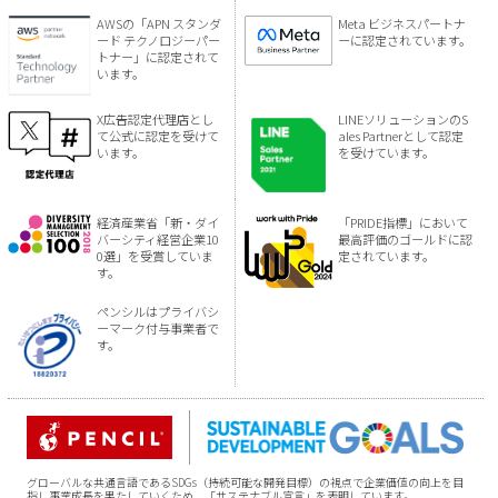
AWSの「APN スタンダ
Meta ビジネスパートナ
ード テクノロジーパー
ーに認定されています。
トナー」に認定されて
います。
X広告認定代理店とし
LINEソリューションのS
て公式に認定を受けて
ales Partnerとして認定
います。
を受けています。
経済産業省「新・ダイ
「PRIDE指標」において
バーシティ経営企業10
最高評価のゴールドに認
0選」を受賞していま
定されています。
す。
ペンシルはプライバシ
ーマーク付与事業者で
す。
グローバルな共通言語であるSDGs（持続可能な開発目標）の視点で企業価値の向上を目
指し事業成長を果たしていくため、「サステナブル宣言」を表明しています。