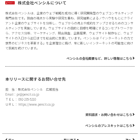
株式会社ペンシルについて
株式会社ペンシルは、企業のウェブ戦略を成功に導く研究開発型のウェブコンサルティング
専門会社です。独自の視点から実験や研究を重ね、研究結果によるノウハウをもとにクライ
アント企業のウェブサイトを分析し、ウェブからの売上や成約をアップさせるためのコンサ
ルティングを実施しています。ウェブサイトの目的と目標を明確にするコンセプトワークか
ら、アクセス分析、マーケティング、競合調査、企画提案、ウェブサイト制作など、ウェブ
サイトの入口から出口までを総合的に支援しています。ペンシルは「インターネットの力で
世界のビジネスを革新する」を企業理念に掲げ、常に新しいインターネットの可能性に向け
て挑戦を続けています。
ペンシルの会社概要など、詳しい情報はこちら
本リリースに関するお問い合せ先
担 当：株式会社ペンシル 広報担当
Email：
pr@pencil.co.jp
ＴＥＬ： 092-235-5210
ＵＲＬ：
https://www.pencil.co.jp
資料請求・お問い合わせはこちら
ペンシルのプレスキットはこちら
前へ
一覧に戻る
次へ