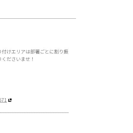
り付けエリアは部署ごとに割り振
りくださいませ！
571