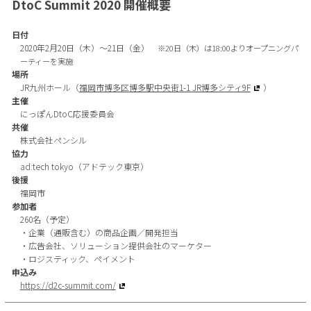
DtoC Summit 2020 開催概要
日付
2020年2月20日（木）〜21日（金）
※20日（木）は18:00よりオープニングパ
ーティーを実施
場所
JR九州ホール（
福岡市博多区博多駅中央街1-1 JR博多シティ9F
）
主催
にっぽんDtoC応援委員会
共催
株式会社ペンシル
協力
ad:tech tokyo（アドテック東京）
後援
福岡市
参加者
260名（予定）
・企業（通販含む）の商品企画／開発担当
・広告会社、ソリューション提供会社のマーケター
・ロジスティック、ペイメント
申込み
https://d2c-summit.com/