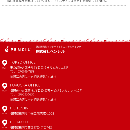
指し事業成長を果たしていくため、「サステナブル宣言」を表明しています。
TOKYO OFFICE
東京都渋谷区渋谷2丁目21−1
渋谷ヒカリエ33F
MAP
TEL：03-6747-7888
※通話内容は一定期間録音されます
FUKUOKA OFFICE
福岡市中央区天神1丁目10-20
天神ビジネスセンター15Ｆ
MAP
TEL：092-235-5210
※通話内容は一定期間録音されます
PIC TENJIN
福岡県福岡市中央区渡辺通5-10-18
MAP
PIC ATAGO
福岡県福岡市西区愛宕4丁目7-12