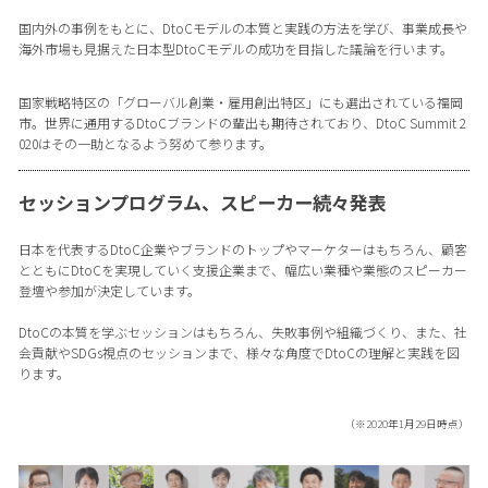
国内外の事例をもとに、DtoCモデルの本質と実践の方法を学び、事業成長や
海外市場も見据えた日本型DtoCモデルの成功を目指した議論を行います。
国家戦略特区の「グローバル創業・雇用創出特区」にも選出されている福岡
市。世界に通用するDtoCブランドの輩出も期待されており、DtoC Summit 2
020はその一助となるよう努めて参ります。
セッションプログラム、スピーカー続々発表
日本を代表するDtoC企業やブランドのトップやマーケターはもちろん、顧客
とともにDtoCを実現していく支援企業まで、幅広い業種や業態のスピーカー
登壇や参加が決定しています。
DtoCの本質を学ぶセッションはもちろん、失敗事例や組織づくり、また、社
会貢献やSDGs視点のセッションまで、様々な角度でDtoCの理解と実践を図
ります。
（※2020年1月29日時点）