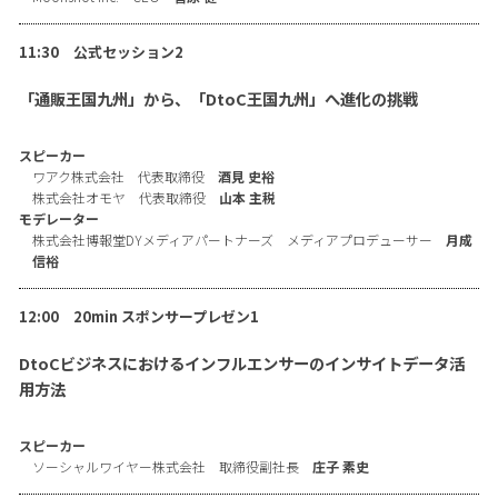
11:30 公式セッション2
「通販王国九州」から、「DtoC王国九州」へ進化の挑戦
スピーカー
ワアク株式会社 代表取締役
酒見 史裕
株式会社オモヤ 代表取締役
山本 主税
モデレーター
株式会社博報堂DYメディアパートナーズ メディアプロデューサー
月成
信裕
12:00 20min スポンサープレゼン1
DtoCビジネスにおけるインフルエンサーのインサイトデータ活
用方法
スピーカー
ソーシャルワイヤー株式会社 取締役副社長
庄子 素史