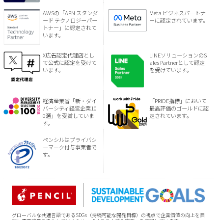
AWSの「APN スタンダ
Meta ビジネスパートナ
ード テクノロジーパー
ーに認定されています。
トナー」に認定されて
います。
X広告認定代理店とし
LINEソリューションのS
て公式に認定を受けて
ales Partnerとして認定
います。
を受けています。
経済産業省「新・ダイ
「PRIDE指標」において
バーシティ経営企業10
最高評価のゴールドに認
0選」を受賞していま
定されています。
す。
ペンシルはプライバシ
ーマーク付与事業者で
す。
グローバルな共通言語であるSDGs（持続可能な開発目標）の視点で企業価値の向上を目