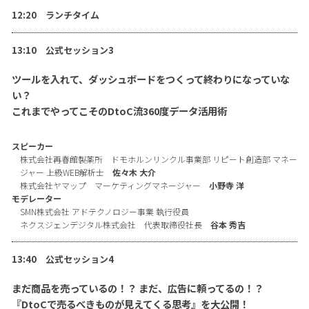
12:20 ランチタイム
13:10 公式セッション3
ツールを入れて、ダッシュボードをつくって終わりになっていな
い？
これまでやってこそのDtoC流360度データ活用術
スピーカー
株式会社再春館製薬所 ドモホルンリンクル事業部 リピート創造部 マネー
ジャー 上級WEB解析士
佐々木 大介
株式会社ヤマップ マーケティングマネージャー
小野寺 洋
モデレーター
SMN株式会社 アドテクノロジー事業 執行役員
ネクスジェンデジタル株式会社 代表取締役社長
谷本 秀吉
13:40 公式セッション4
まだ商品を売っているの！？ まだ、広告に頼ってるの！？
『DtoCで売るべきものが見えてくる思考』を大公開！