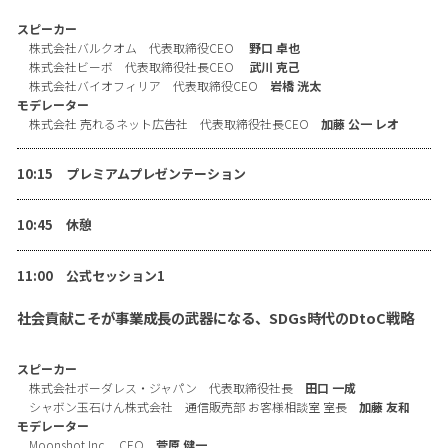
スピーカー
株式会社バルクオム 代表取締役CEO
野口 卓也
株式会社ビーボ 代表取締役社長CEO
武川 克己
株式会社バイオフィリア 代表取締役CEO
岩橋 洸太
モデレーター
株式会社 売れるネット広告社 代表取締役社長CEO
加藤 公一 レオ
10:15 プレミアムプレゼンテーション
10:45 休憩
11:00 公式セッション1
社会貢献こそが事業成長の武器になる、SDGs時代のDtoC戦略
スピーカー
株式会社ボーダレス・ジャパン 代表取締役社長
田口 一成
シャボン玉石けん株式会社 通信販売部 お客様相談室 室長
加藤 友和
モデレーター
Moonshot Inc. CEO
菅原 健一