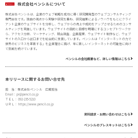
株式会社ペンシルについて
株式会社ペンシルは、企業のウェブ戦略を成功に導く研究開発型のウェブコンサルティング
専門会社です。独自の視点から実験や研究を重ね、研究結果によるノウハウをもとにクライ
アント企業のウェブサイトを分析し、ウェブからの売上や成約をアップさせるためのコンサ
ルティングを実施しています。ウェブサイトの目的と目標を明確にするコンセプトワークか
ら、アクセス分析、マーケティング、競合調査、企画提案、ウェブサイト制作など、ウェブ
サイトの入口から出口までを総合的に支援しています。ペンシルは「インターネットの力で
世界のビジネスを革新する」を企業理念に掲げ、常に新しいインターネットの可能性に向け
て挑戦を続けています。
ペンシルの会社概要など、詳しい情報はこちら
本リリースに関するお問い合せ先
担 当：株式会社ペンシル 広報担当
Email：
pr@pencil.co.jp
ＴＥＬ： 092-235-5210
ＵＲＬ：
https://www.pencil.co.jp
資料請求・お問い合わせはこちら
ペンシルのプレスキットはこちら