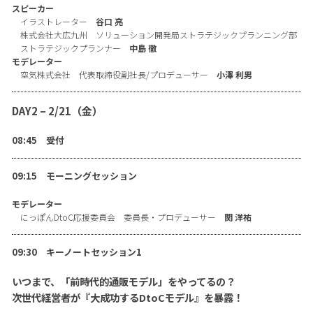
スピーカー
イラストレーター
谷口 亮
株式会社大広九州 ソリューション開発局ストラテジックプランニング部
ストラテジックプランナー
中島 徹
モデレーター
空気株式会社 代表取締役副社長/プロデューサー
小澤 利男
DAY2 – 2/21（金）
08:45 受付
09:15 モーニングセッション
モデレーター
にっぽんDtoC応援委員会 委員長・プロデューサー
関 洋祐
09:30 キーノートセッション1
いつまで、「前時代的通販モデル」をやってるの？
次世代経営者が『大成功するDtoCモデル』を暴露！