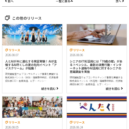
前へ
一覧に戻る
次へ
この他のリリース
リリース
リリース
2026.08.07
2026.08.06
人とAIが共に進化する実証実験！ AIが主
シニアのIT利活用には「70歳の壁」があ
催するAI尽くしの夏の社内イベント「ア
る？ペンシル、最新の消費行動・インタ
イスクリーム」が始動！
ーネット通販やAI活用に対するシニアの
意識調査を実施
研究開発型ウェブコンサルティング事業を展開する
株式会社ペンシル（本社：福岡市中央区、代表取締
研究開発型ウェブコンサルティング事業を展開する
役社長CEO：倉橋美佳、以下：ペンシ…
株式会社ペンシル（所在地：福岡市中央区、代表取
締役社長CEO：倉橋美佳、以下：ペン…
続きを読む
続きを読む
リリース
リリース
2026.08.05
2026.06.24