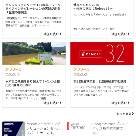
ペンシルファミリーデイ10周年！ワーク
博多ぺんたく2026
ライフインテグレーションの実践が創る
〜未来に向けてReboot！〜
IT企業の原風景
ペンシルは今年も「博多ぺんたく」を開催します！
研究開発型ウェブコンサルティング事業を展開する
株式会社ペンシル（本社：福岡市中央区、代表取締
役社長CEO：倉橋美佳、以下：ペンシ…
変わり続ける時代の中で、より一層W…
続きを読む
続きを読む
リリース
リリース
2026.06.15
2026.06.05
水不足の危機を乗り越えて！ペンシル棚
第32期決算発表、21期連続黒字を達成
田の5度目の田植え
ペンシルは2026年2月28日に第32期（2025年度）の
環境緑化や生物多様性の保全・地域活性化などサス
決算を無事迎えることができました。創立30周年と
テナブル社会の実現に向けた取り組みの一環とし
いう大きな節目を迎えて…
て、2022年5月にスタートした「棚田…
続きを読む
続きを読む
もっと見る
Yahoo!マーケティング
Google Partner プレミア
ソリューション セール
バッジ 取得代理店で
スパートナーです。
す。