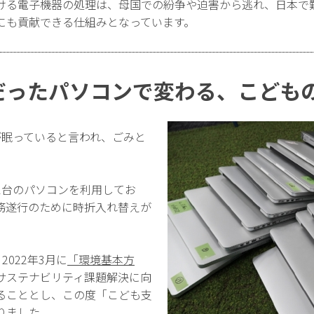
ける電子機器の処理は、母国での紛争や迫害から逃れ、日本で
にも貢献できる仕組みとなっています。
だったパソコンで変わる、こども
が眠っていると言われ、ごみと
。
1台のパソコンを利用してお
務遂行のために時折入れ替えが
2022年3月に
「環境基本方
サステナビリティ課題解決に向
ることとし、この度「こども支
りました。