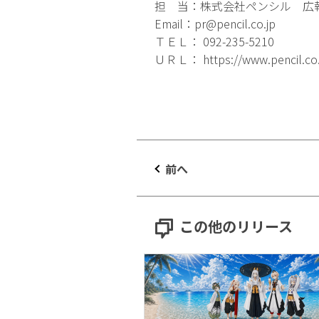
担 当：株式会社ペンシル 広
Email：
pr@pencil.co.jp
ＴＥＬ： 092-235-5210
ＵＲＬ：
https://www.pencil.co
前へ
この他のリリース