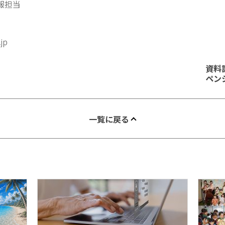
報担当
.jp
資料
ペン
一覧に戻る