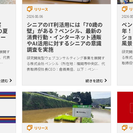
リリース
リ
2026.08.06
2026.08
実
シニアのIT利活用には「70歳の
ペン
の夏
壁」がある？ペンシル、最新の
年！
リー
消費行動・インターネット通販
ショ
やAI活用に対するシニアの意識
風景
調査を実施
展開す
研究開
、代表
る株式
研究開発型ウェブコンサルティング事業を展開す
…
取締役
る株式会社ペンシル（所在地：福岡市中央区、代
表取締役社長CEO：倉橋美佳、以下：ペン…
を読む
続きを読む
リリース
リ