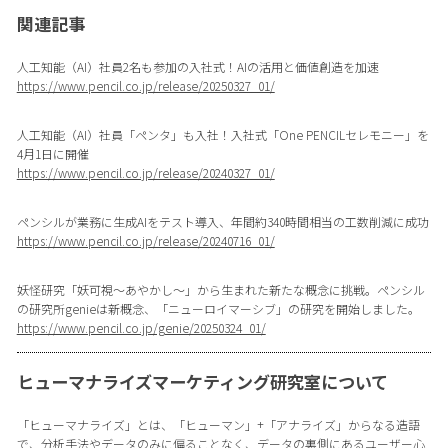
関連記事
人工知能（AI）社員2名も参加の入社式！AIの活用と価値創造を加速
https://www.pencil.co.jp/release/20250327_01/
人工知能（AI）社員「ペンタ」も入社！入社式「One PENCILセレモニー」を
4月1日に開催
https://www.pencil.co.jp/release/20240327_01/
ペンシルが業務に生成AIをテスト導入、年間約340時間相当の工数削減に成功
https://www.pencil.co.jp/release/20240716_01/
妖怪研究「妖可視〜あやかし〜」から生まれた新たな概念に挑戦。ペンシル
の研究所genieは新概念、「ニューロイマーシブ」の研究を開始しました。
https://www.pencil.co.jp/genie/20250324_01/
ヒューマナライズマーケティング研究室について
「ヒューマナライズ」とは、「ヒューマン」+「アナライズ」からなる造語
で、分析手法やデータのみに偏ることなく、データの裏側にあるユーザー心