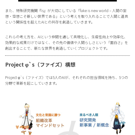
また、特殊研究機関『is』が大切にしている「fake is new world – 人間の妄
想・空想こそ新しい世界である」という考えを取り入れることで人間と道具
という関係性を超えたAIとの共存を創造していきます。
これらの考え方を、AIという仲間を通して具現化し、生産性向上や効率化、
効果的な成果だけではなく、その先の価値や人間らしさという「面白さ」を
創出することで、新たな世界を創造していくプロジェクトです。
Project φ`s（ファイズ）構想
Project φ`s（ファイズ）では5人のAIが、それぞれの担当領域を持ち、5つの
分野で革新を起こしていきます。