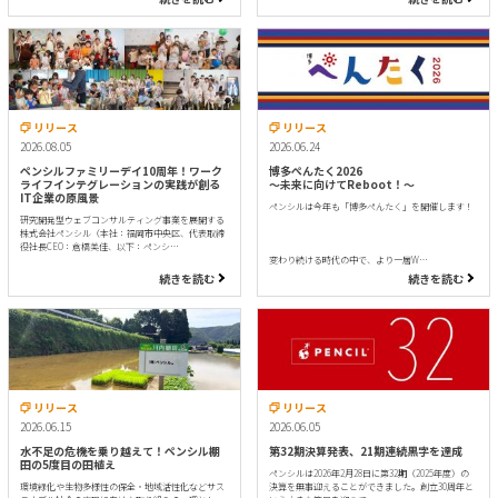
リリース
リリース
2026.08.05
2026.06.24
ペンシルファミリーデイ10周年！ワーク
博多ぺんたく2026
ライフインテグレーションの実践が創る
〜未来に向けてReboot！〜
IT企業の原風景
ペンシルは今年も「博多ぺんたく」を開催します！
研究開発型ウェブコンサルティング事業を展開する
株式会社ペンシル（本社：福岡市中央区、代表取締
役社長CEO：倉橋美佳、以下：ペンシ…
変わり続ける時代の中で、より一層W…
続きを読む
続きを読む
リリース
リリース
2026.06.15
2026.06.05
水不足の危機を乗り越えて！ペンシル棚
第32期決算発表、21期連続黒字を達成
田の5度目の田植え
ペンシルは2026年2月28日に第32期（2025年度）の
環境緑化や生物多様性の保全・地域活性化などサス
決算を無事迎えることができました。創立30周年と