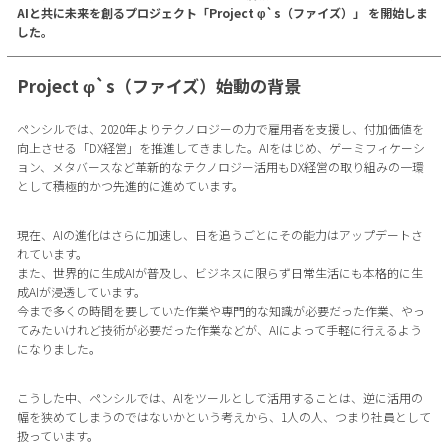
AIと共に未来を創るプロジェクト「Project φ`s（ファイズ）」 を開始しま
した。
Project φ`s（ファイズ）始動の背景
ペンシルでは、2020年よりテクノロジーの力で雇用者を支援し、付加価値を
向上させる「DX経営」を推進してきました。AIをはじめ、ゲーミフィケーシ
ョン、メタバースなど革新的なテクノロジー活用もDX経営の取り組みの一環
として積極的かつ先進的に進めています。
現在、AIの進化はさらに加速し、日を追うごとにその能力はアップデートさ
れています。
また、世界的に生成AIが普及し、ビジネスに限らず日常生活にも本格的に生
成AIが浸透しています。
今まで多くの時間を要していた作業や専門的な知識が必要だった作業、やっ
てみたいけれど技術が必要だった作業などが、AIによって手軽に行えるよう
になりました。
こうした中、ペンシルでは、AIをツールとして活用することは、逆に活用の
幅を狭めてしまうのではないかという考えから、1人の人、つまり社員として
扱っています。