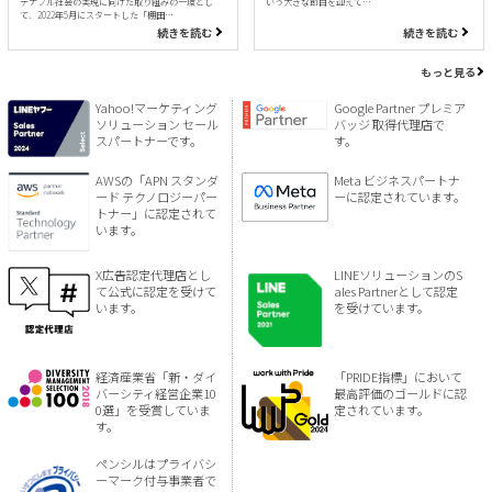
テナブル社会の実現に向けた取り組みの一環とし
いう大きな節目を迎えて…
て、2022年5月にスタートした「棚田…
続きを読む
続きを読む
もっと見る
Yahoo!マーケティング
Google Partner プレミア
ソリューション セール
バッジ 取得代理店で
スパートナーです。
す。
AWSの「APN スタンダ
Meta ビジネスパートナ
ード テクノロジーパー
ーに認定されています。
トナー」に認定されて
います。
X広告認定代理店とし
LINEソリューションのS
て公式に認定を受けて
ales Partnerとして認定
います。
を受けています。
経済産業省「新・ダイ
「PRIDE指標」において
バーシティ経営企業10
最高評価のゴールドに認
0選」を受賞していま
定されています。
す。
ペンシルはプライバシ
ーマーク付与事業者で