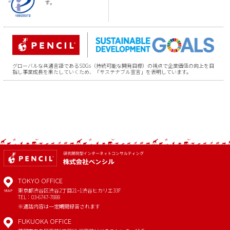
す。
グローバルな共通言語であるSDGs（持続可能な開発目標）の視点で企業価値の向上を目
指し事業成長を果たしていくため、「サステナブル宣言」を表明しています。
TOKYO OFFICE
東京都渋谷区渋谷2丁目21−1
渋谷ヒカリエ33F
MAP
TEL：03-6747-7888
※通話内容は一定期間録音されます
FUKUOKA OFFICE