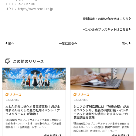
ＴＥＬ： 092-235-5210
ＵＲＬ：
https://www.pencil.co.jp
資料請求・お問い合わせはこちら
ペンシルのプレスキットはこちら
前へ
一覧に戻る
次へ
この他のリリース
リリース
リリース
2026.08.07
2026.08.06
人とAIが共に進化する実証実験！ AIが主
シニアのIT利活用には「70歳の壁」があ
催するAI尽くしの夏の社内イベント「ア
る？ペンシル、最新の消費行動・インタ
イスクリーム」が始動！
ーネット通販やAI活用に対するシニアの
意識調査を実施
研究開発型ウェブコンサルティング事業を展開する
株式会社ペンシル（本社：福岡市中央区、代表取締
研究開発型ウェブコンサルティング事業を展開する
役社長CEO：倉橋美佳、以下：ペンシ…
株式会社ペンシル（所在地：福岡市中央区、代表取
締役社長CEO：倉橋美佳、以下：ペン…
続きを読む
続きを読む