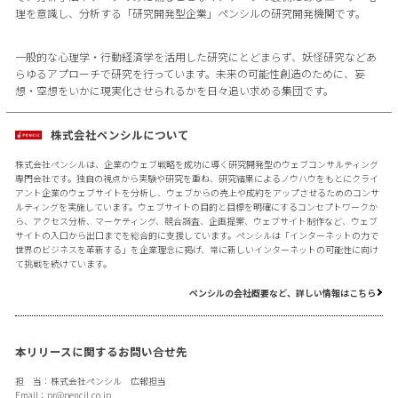
理を意識し、分析する「研究開発型企業」ペンシルの研究開発機関です。
一般的な心理学・行動経済学を活用した研究にとどまらず、妖怪研究などあ
らゆるアプローチで研究を行っています。未来の可能性創造のために、妄
想・空想をいかに現実化させられるかを日々追い求める集団です。
株式会社ペンシルについて
株式会社ペンシルは、企業のウェブ戦略を成功に導く研究開発型のウェブコンサルティング
専門会社です。独自の視点から実験や研究を重ね、研究結果によるノウハウをもとにクライ
アント企業のウェブサイトを分析し、ウェブからの売上や成約をアップさせるためのコンサ
ルティングを実施しています。ウェブサイトの目的と目標を明確にするコンセプトワークか
ら、アクセス分析、マーケティング、競合調査、企画提案、ウェブサイト制作など、ウェブ
サイトの入口から出口までを総合的に支援しています。ペンシルは「インターネットの力で
世界のビジネスを革新する」を企業理念に掲げ、常に新しいインターネットの可能性に向け
て挑戦を続けています。
ペンシルの会社概要など、詳しい情報はこちら
本リリースに関するお問い合せ先
担 当：株式会社ペンシル 広報担当
Email：
pr@pencil.co.jp